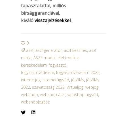
tapasztalattal, milliós
bírsággaranciával,
kiváló
visszajelzésekkel
.
0
ászf
,
ászf generátor
,
ászf készítés
,
ászf
minta
,
ÁSZF modul
,
elektronikus
kereskedelem
,
fogyasztó
,
fogyasztóvédelem
,
fogyasztóvédelem 2022
,
internetjog
,
internetügyvéd
,
jótállás
,
jótállás
2022
,
szavatosság 2022
,
Virtualjog
,
webjog
,
webshop
,
webshop ászf
,
webshop ügyvéd
,
webshopjogász