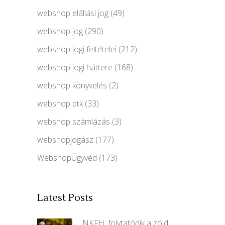
webshop elállási jog
(49)
webshop jog
(290)
webshop jogi feltételei
(212)
webshop jogi háttere
(168)
webshop könyvelés
(2)
webshop ptk
(33)
webshop számlázás
(3)
webshopjogász
(177)
WebshopÜgyvéd
(173)
Latest Posts
NKFH: folytatódik a zöld