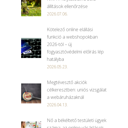
állítások ellenőrzése
2026.07.06.
Kötelező online elállási
funkció a webshopokban
2026-tól – új
fogyasztóvédelmi előírás lép
hatályba
2026.05.23.
Megtévesztő akciók
célkeresztben: uniós vizsgálat
a webáruházaknál
2026.04.13.
Nő a békéltető testületi ügyek
száma: az online vásárlások