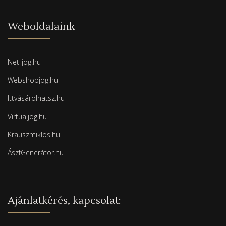
Weboldalaink
Net-jog.hu
Webshopjog.hu
Ittvásárolhatsz.hu
Virtualjog.hu
Krauszmiklos.hu
ÁszfGenerátor.hu
Ajánlatkérés, kapcsolat: