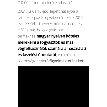
“10 000 forintot elérő eladási ár”.
2021. július 16-ától lépett hatályba a
termékek piacfelügyeletéről szóló 2012.
évi LXXXVIII. törvény módosítása, mely
előírja már, hogy a gyártó a
termékhez
magyar nyelven köteles
mellékelni a fogyasztók és más
végfelhasználók számára a használati
és kezelési útmutatót
, valamint a
biztonságot érintő
figyelmeztetéseket
.