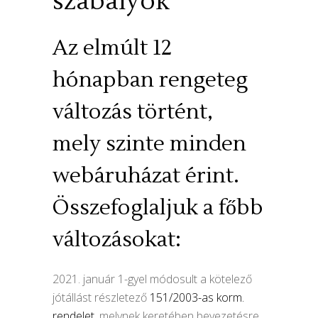
szabályok
Az elmúlt 12
hónapban rengeteg
változás történt,
mely szinte minden
webáruházat érint.
Összefoglaljuk a főbb
változásokat:
2021. január 1-gyel módosult a kötelező
jótállást részletező
151/2003-as korm.
rendelet
, melynek keretében bevezetésre