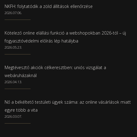
NKFH: folytatódik a zöld állítások ellenőrzése
2026.07.06.
Kötelező online elállási funkció a webshopokban 2026-tól – új
fogyasztóvédelmi előírás lép hatályba
2026.05.23.
Megtévesztő akciók célkeresztben: uniós vizsgálat a
webáruházaknál
2026.04.13.
Nő a békéltető testületi ügyek száma: az online vásárlások miatt
egyre több a vita
2026.03.07.