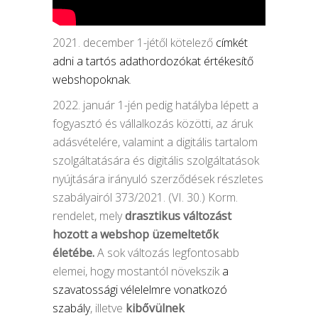
2021. december 1-jétől kötelező
címkét
adni a tartós adathordozókat értékesítő
webshopoknak
.
2022. január 1-jén pedig hatályba lépett a
fogyasztó és vállalkozás közötti, az áruk
adásvételére, valamint a digitális tartalom
szolgáltatására és digitális szolgáltatások
nyújtására irányuló szerződések részletes
szabályairól 373/2021. (VI. 30.) Korm.
rendelet, mely
drasztikus változást
hozott a webshop üzemeltetők
életébe.
A sok változás legfontosabb
elemei, hogy mostantól növekszik
a
szavatossági vélelelmre vonatkozó
szabály
, illetve
kibővülnek