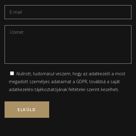
Alulírott, tudomásul veszem, hogy az adatkezelő a most
megadott személyes adataimat a GDPR, továbbá a saját
adatkezelési tájékoztatójának
feltételei szerint kezelheti.
Please leave this field empty.