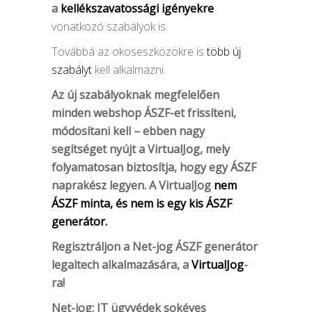
a
kellékszavatossági igényekre
vonatkozó szabályok is.
Továbbá az okoseszközökre is
több új
szabályt
kell alkalmazni.
Az új szabályoknak megfelelően
minden webshop ÁSZF-et frissíteni,
módosítani kell – ebben nagy
segítséget nyújt a VirtualJog, mely
folyamatosan biztosítja, hogy egy ÁSZF
naprakész legyen. A VirtualJog
nem
ÁSZF minta, és nem is egy kis ÁSZF
generátor.
Regisztráljon a Net-jog ÁSZF generátor
legaltech alkalmazására, a
VirtualJog
-
ra!
Net-jog: IT ügyvédek sokéves