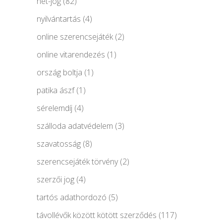
net-jog
(82)
nyilvántartás
(4)
online szerencsejáték
(2)
online vitarendezés
(1)
ország boltja
(1)
patika ászf
(1)
sérelemdíj
(4)
szálloda adatvédelem
(3)
szavatosság
(8)
szerencsejáték törvény
(2)
szerzői jog
(4)
tartós adathordozó
(5)
távollévők között kötött szerződés
(117)