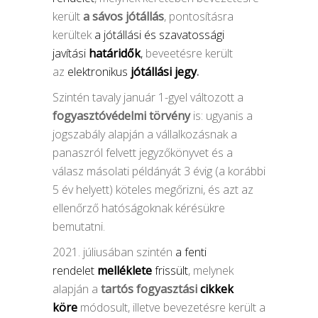
került
a sávos jótállás
, pontosításra
kerültek
a jótállási és szavatossági
javítási
határidők
,
beveetésre került
az
elektronikus
jótállási jegy
.
Szintén tavaly január 1-gyel változott a
fogyasztóvédelmi törvény
is: ugyanis a
jogszabály alapján a vállalkozásnak a
panaszról felvett jegyzőkönyvet és a
válasz másolati példányát 3 évig (a korábbi
5 év helyett) köteles megőrizni, és azt az
ellenőrző hatóságoknak kérésükre
bemutatni.
2021. júliusában szintén
a fenti
rendelet
melléklete
frissült
, melynek
alapján a
tartós fogyasztási
cikkek
köre
módosult, illetve bevezetésre került a