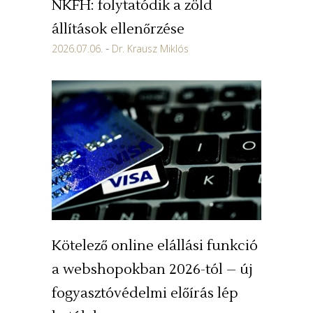
NKFH: folytatódik a zöld
állítások ellenőrzése
2026.07.06.
Dr. Krausz Miklós
Kötelező online elállási funkció
a webshopokban 2026-tól – új
fogyasztóvédelmi előírás lép