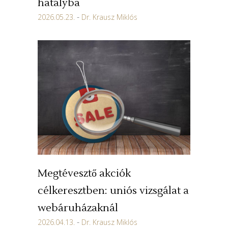
hatályba
2026.05.23.
Dr. Krausz Miklós
Megtévesztő akciók
célkeresztben: uniós vizsgálat a
webáruházaknál
2026.04.13.
Dr. Krausz Miklós