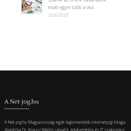
miatt egyre több a vita
2026.03.07.
A Net-jog.hu
A Net-jog.hu Magyarország egyik legismertebb internetjogi blogja.
Alapítója Dr. Krausz Miklós ügyvéd, adatvédelmi és IT szakjogász,