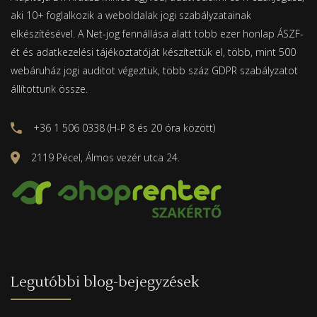
aki 10+ foglalkozik a weboldalak jogi szabályzatainak
elkészítésével. A Net-jog fennállása alatt több ezer honlap ÁSZF-
ét és adatkezelési tájékoztatóját készítettük el, több, mint 500
webáruház jogi auditot végeztük, több száz GDPR szabályzatot
állítottunk össze.
+36 1 506 0338 (H-P 8 és 20 óra között)
2119 Pécel, Álmos vezér utca 24.
Legutóbbi blog-bejegyzések