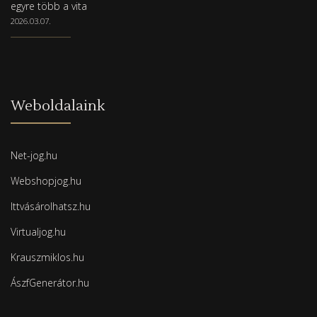
egyre több a vita
2026.03.07.
Weboldalaink
Net-jog.hu
Webshopjog.hu
Ittvásárolhatsz.hu
Virtualjog.hu
Krauszmiklos.hu
ÁszfGenerátor.hu