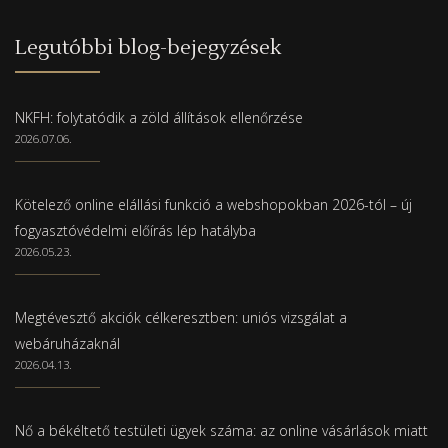
Legutóbbi blog-bejegyzések
NKFH: folytatódik a zöld állítások ellenőrzése
2026.07.06.
Kötelező online elállási funkció a webshopokban 2026-tól – új
fogyasztóvédelmi előírás lép hatályba
2026.05.23.
Megtévesztő akciók célkeresztben: uniós vizsgálat a
webáruházaknál
2026.04.13.
Nő a békéltető testületi ügyek száma: az online vásárlások miatt