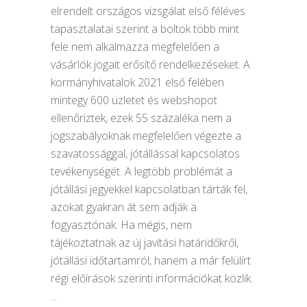
elrendelt országos vizsgálat első féléves
tapasztalatai szerint a boltok több mint
fele nem alkalmazza megfelelően a
vásárlók jogait erősítő rendelkezéseket. A
kormányhivatalok 2021 első felében
mintegy 600 üzletet és webshopot
ellenőriztek, ezek 55 százaléka nem a
jogszabályoknak megfelelően végezte a
szavatossággal, jótállással kapcsolatos
tevékenységét. A legtöbb problémát a
jótállási jegyekkel kapcsolatban tárták fel,
azokat gyakran át sem adják a
fogyasztónak. Ha mégis, nem
tájékoztatnak az új javítási határidőkről,
jótállási időtartamról, hanem a már felülírt
régi előírások szerinti információkat közlik.