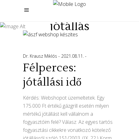
jótállás
Dr. Krausz Miklós
2021.08.11.
Félperces:
jótállási idő
Kérdés: Webshopot üzemeltetek. Egy
175.000 Ft értékű gázgrill esetén milyen
mértékű jótállást kell vállalnom a
fogyasztóim felé? Válasz: Az egyes tartós
fogyasztási cikkekre vonatkozó kötelező
jótállásról szóló 151/2003. (IX. 22.) Korm.