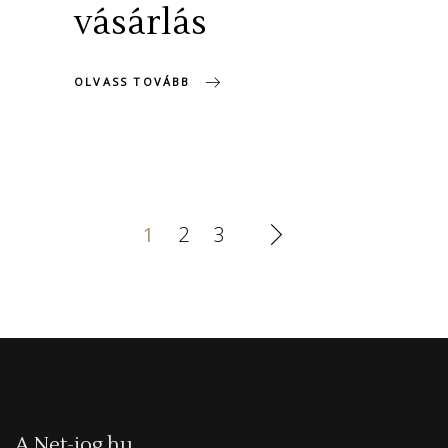
vásárlás
OLVASS TOVÁBB
1
2
3
A Net-jog.hu