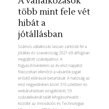
A vállalkozások
több mint fele vét
hibát a
jótállásban
Számos vállalkozás lassan zárkózik fel a
jótállás és szavatosság 2021-től átfogóan
megújított szabályaihoz. A
fogyasztóvédelem az év első napjától
fokozottan ellenőrzi a vásárlók jogait
erősítő előírások betartását. A hatóság az
első negyedévben közel 310 üzletben és
webáruházban vizsgálódott, 59
százalékuknál talált kifogásolnivalót -
közölte az Innovációs és Technológiai