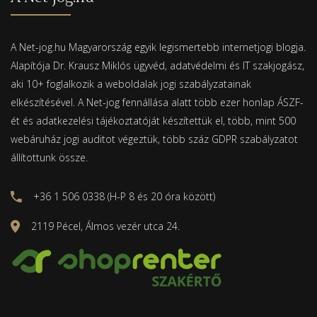
A Net-jog.hu Magyarország egyik legismertebb internetjogi blogja.
Alapítója Dr. Krausz Miklós ügyvéd, adatvédelmi és IT szakjogász,
aki 10+ foglalkozik a weboldalak jogi szabályzatainak
elkészítésével. A Net-jog fennállása alatt több ezer honlap ÁSZF-
ét és adatkezelési tájékoztatóját készítettük el, több, mint 500
webáruház jogi auditot végeztük, több száz GDPR szabályzatot
állítottunk össze.
+36 1 506 0338 (H-P 8 és 20 óra között)
2119 Pécel, Álmos vezér utca 24.