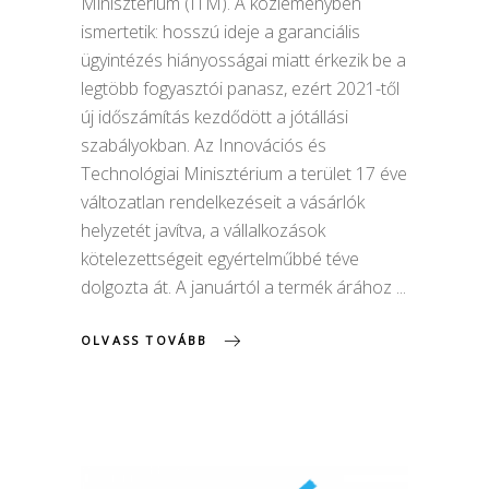
Minisztérium (ITM). A közleményben
ismertetik: hosszú ideje a garanciális
ügyintézés hiányosságai miatt érkezik be a
legtöbb fogyasztói panasz, ezért 2021-től
új időszámítás kezdődött a jótállási
szabályokban. Az Innovációs és
Technológiai Minisztérium a terület 17 éve
változatlan rendelkezéseit a vásárlók
helyzetét javítva, a vállalkozások
kötelezettségeit egyértelműbbé téve
dolgozta át. A januártól a termék árához
OLVASS TOVÁBB