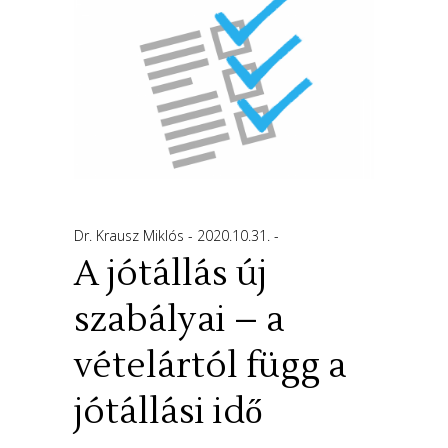
Dr. Krausz Miklós
2020.10.31.
A jótállás új
szabályai – a
vételártól függ a
jótállási idő