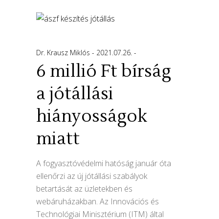
Dr. Krausz Miklós
2021.07.26.
6 millió Ft bírság
a jótállási
hiányosságok
miatt
A fogyasztóvédelmi hatóság január óta
ellenőrzi az új jótállási szabályok
betartását az üzletekben és
webáruházakban. Az Innovációs és
Technológiai Minisztérium (ITM) által