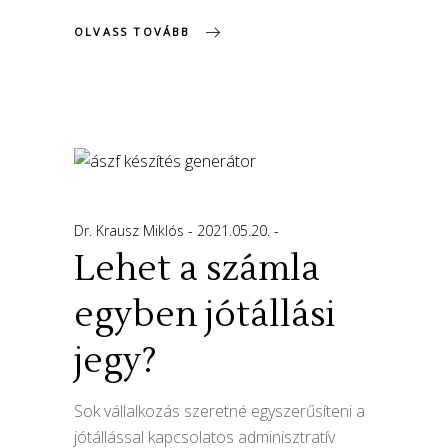
OLVASS TOVÁBB
Dr. Krausz Miklós
2021.05.20.
Lehet a számla
egyben jótállási
jegy?
Sok vállalkozás szeretné egyszerűsíteni a
jótállással kapcsolatos adminisztratív