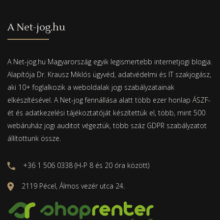
A Net-jog.hu
A Net-jog.hu Magyarország egyik legismertebb internetjogi blogja.
Alapítója Dr. Krausz Miklós ügyvéd, adatvédelmi és IT szakjogász,
aki 10+ foglalkozik a weboldalak jogi szabályzatainak
elkészítésével. A Net-jog fennállása alatt több ezer honlap ÁSZF-
ét és adatkezelési tájékoztatóját készítettük el, több, mint 500
webáruház jogi auditot végeztük, több száz GDPR szabályzatot
állítottunk össze.
+36 1 506 0338 (H-P 8 és 20 óra között)
2119 Pécel, Álmos vezér utca 24.