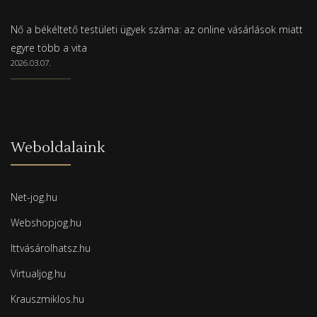
Nő a békéltető testületi ügyek száma: az online vásárlások miatt
egyre több a vita
2026.03.07.
Weboldalaink
Net-jog.hu
Webshopjog.hu
Ittvásárolhatsz.hu
Virtualjog.hu
Krauszmiklos.hu