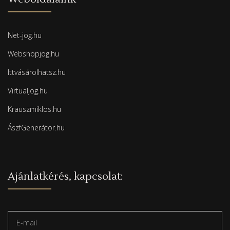
Net-jog.hu
Webshopjog.hu
Ittvásárolhatsz.hu
Virtualjog.hu
Krauszmiklos.hu
ÁszfGenerátor.hu
Ajánlatkérés, kapcsolat: