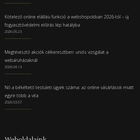
Kötelező online elállási funkció a webshopokban 2026-tól – új
fogyasztóvédelmi előírás lép hatályba
2026.05.23.
Megtévesztő akciók célkeresztben: uniós vizsgálat a
webáruházaknál
2026.04.13.
Nő a békéltető testületi ügyek száma: az online vásárlások miatt
egyre több a vita
2026.03.07.
Weboldalaink