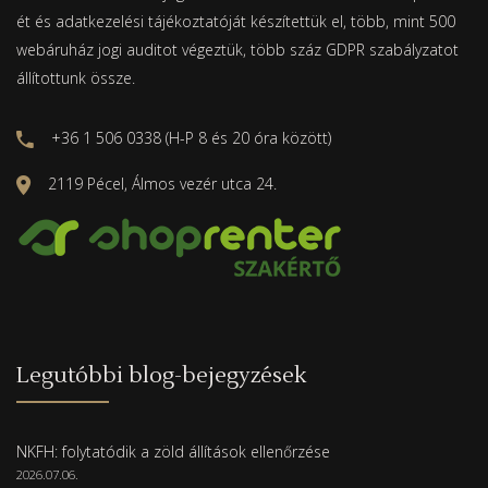
ét és adatkezelési tájékoztatóját készítettük el, több, mint 500
webáruház jogi auditot végeztük, több száz GDPR szabályzatot
állítottunk össze.
+36 1 506 0338 (H-P 8 és 20 óra között)
2119 Pécel, Álmos vezér utca 24.
Legutóbbi blog-bejegyzések
NKFH: folytatódik a zöld állítások ellenőrzése
2026.07.06.