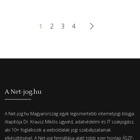
1
2
3
4
A Net-jog.hu
A Net-jog.hu Magyarország egyik legismertebb internetjogi blogja.
Alapítója Dr. Krausz Miklós ügyvéd, adatvédelmi és IT szakjogász,
aki 10+ foglalkozik a weboldalak jogi szabályzatainak
elkészítésével. A Net-jog fennállása alatt több ezer honlap ÁSZF-