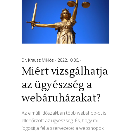
Dr. Krausz Miklós
2022.10.06.
Miért vizsgálhatja
az ügyészség a
webáruházakat?
Az elmúlt időszakban több webshop-ot is
ellenőrzött az ügyészség. És, hogy mi
jogosítja fel a szervezetet a webshopok