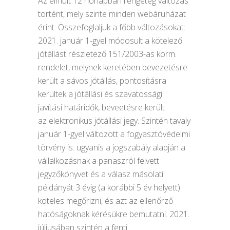
Az elmúlt 12 hónapban rengeteg változás
történt, mely szinte minden webáruházat
érint. Összefoglaljuk a főbb változásokat:
2021. január 1-gyel módosult a kötelező
jótállást részletező 151/2003-as korm.
rendelet, melynek keretében bevezetésre
került a sávos jótállás, pontosításra
kerültek a jótállási és szavatossági
javítási határidők, beveetésre került
az elektronikus jótállási jegy. Szintén tavaly
január 1-gyel változott a fogyasztóvédelmi
törvény is: ugyanis a jogszabály alapján a
vállalkozásnak a panaszról felvett
jegyzőkönyvet és a válasz másolati
példányát 3 évig (a korábbi 5 év helyett)
köteles megőrizni, és azt az ellenőrző
hatóságoknak kérésükre bemutatni. 2021.
júliusában szintén a fenti