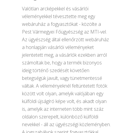
Valótlan arcképekkel és vásárlói
véleményekkel tévesztette meg egy
webáruház a fogyasztókat - közölte a
Pest Vármegyei Főügyészség az MTI-vel.
Az ügyészség által ellenőrzött webáruház
a honlapján vásárlói véleményeket
jelentetett meg, a vásárlók ezekben arról
számoltak be, hogy a termék bizonyos
ideig történő szedését követően
betegségük javult, vagy tünetmentessé
váltak. A véleményeknél feltüntetett fotók
között volt olyan, amelyik valójában egy
külföldi újságíró képe volt, és akadt olyan
is, amelyik az interneten több mint száz
oldalon szerepelt, különböző külföldi
nevekkel - áll az ügyészségi közleményben.
A jogszabályok szerint fogyasztókkal