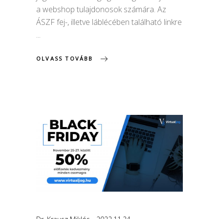
a webshop tulajdonosok számára. Az
ÁSZF fej-, illetve láblécében található linkre
OLVASS TOVÁBB