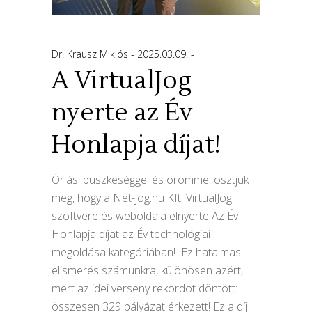
Dr. Krausz Miklós
2025.03.09.
A VirtualJog
nyerte az Év
Honlapja díjat!
Óriási büszkeséggel és örömmel osztjuk
meg, hogy a Net-jog.hu Kft. VirtualJog
szoftvere és weboldala elnyerte Az Év
Honlapja díjat az Év technológiai
megoldása kategóriában! Ez hatalmas
elismerés számunkra, különösen azért,
mert az idei verseny rekordot döntött:
összesen 329 pályázat érkezett! Ez a díj