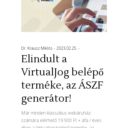
Dr. Krausz Miklós
2023.02.25.
Elindult a
VirtualJog belépő
terméke, az ÁSZF
generátor!
Már minden klasszikus webáruház
számára elérhető 19.900 Ft + áfa / éves
díjon a VirtualJog belépő terméke, az