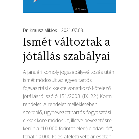
Dr. Krausz Miklós
2021.07.08.
Ismét változtak a
jótállás szabályai
A januári komoly jogszabály-változás után
ismét módosult az egyes tartós
fogyasztási cikkekre vonatkozó kötelező
jótállásról szóló 151/2003. (IX. 22.) Korm.
rendelet. A rendelet mellékletében
szereplő, úgynevezett tartós fogyasztási
cikkek köre módosult, illetve bevezetésre
került a "10 000 forintot elérő eladási ár",
tehát 10.000 Ft és afeletti vételár esetán