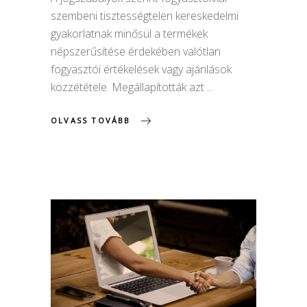
szembeni tisztességtelen kereskedelmi
gyakorlatnak minősül a termékek
népszerűsítése érdekében valótlan
fogyasztói értékelések vagy ajánlások
közzététele. Megállapították azt
OLVASS TOVÁBB