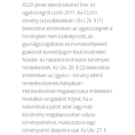
ÁSZF-jének ellenőrzésére? Íme: Az
ügyészségről szóló 2011. évi CLXIII.
törvény (a továbbiakban: Ütv.) 26. § (1)
bekezdése értelmében az ügyészségnek a
törvényben nem szabályozott, az
igazságszolgáltatás közreműködőjeként
gyakorolt büntetőjogon kívüli közérdekű
feladat- és hatásköreiről külön törvények
rendelkeznek. Az Ütv. 26. § (2) bekezdése
értelmében az ügyész - törvény eltérő
rendelkezésének hiányában -
intézkedésének megalapozása érdekében
hivatalból vizsgálatot folytat, ha a
tudomására jutott adat vagy más
körülmény megalapozottan súlyos
törvénysértésre, mulasztásra vagy
törvénysértő állapotra utal. Az Ütv. 27. §