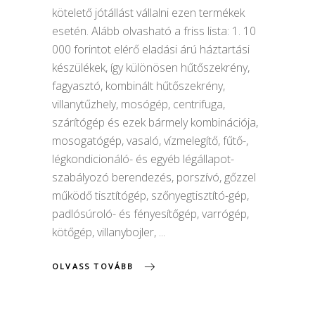
kötelető jótállást vállalni ezen termékek
esetén. Alább olvasható a friss lista: 1. 10
000 forintot elérő eladási árú háztartási
készülékek, így különösen hűtőszekrény,
fagyasztó, kombinált hűtőszekrény,
villanytűzhely, mosógép, centrifuga,
szárítógép és ezek bármely kombinációja,
mosogatógép, vasaló, vízmelegítő, fűtő-,
légkondicionáló- és egyéb légállapot-
szabályozó berendezés, porszívó, gőzzel
működő tisztítógép, szőnyegtisztító-gép,
padlósúroló- és fényesítőgép, varrógép,
kötőgép, villanybojler,
OLVASS TOVÁBB