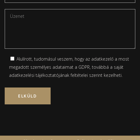
Alulírott, tudomásul veszem, hogy az adatkezelő a most
megadott személyes adataimat a GDPR, továbbá a saját
adatkezelési tájékoztatójának
feltételei szerint kezelheti.
Please leave this field empty.