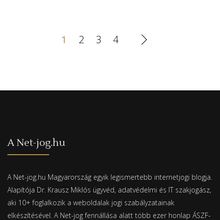
1
2
3
4
A Net-jog.hu
A Net-jog.hu Magyarország egyik legismertebb internetjogi blogja.
Alapítója Dr. Krausz Miklós ügyvéd, adatvédelmi és IT szakjogász,
aki 10+ foglalkozik a weboldalak jogi szabályzatainak
elkészítésével. A Net-jog fennállása alatt több ezer honlap ÁSZF-