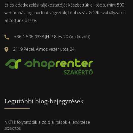
ét és adatkezelési tájékoztatóját készítettük el, több, mint 500
webáruház jogi auditot végeztük, több száz GDPR szabályzatot
állítottunk össze.
+36 1 506 0338 (H-P 8 és 20 óra között)
2119 Pécel, Álmos vezér utca 24.
Legutóbbi blog-bejegyzések
NKFH: folytatódik a zöld állítások ellenőrzése
2026.07.06.