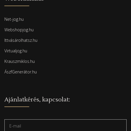
Net-jog.hu
Webshopjog.hu
Ittvásárolhatsz.hu
Virtualjog.hu
Krauszmiklos.hu
ÁszfGenerátor.hu
Ajánlatkérés, kapcsolat: