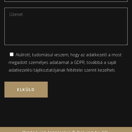
Alulírott, tudomásul veszem, hogy az adatkezelő a most
megadott személyes adataimat a GDPR, továbbá a saját
adatkezelési tájékoztatójának
feltételei szerint kezelheti.
Please leave this field empty.
Minden jog fenntartva © Net-jog.hu Kft.