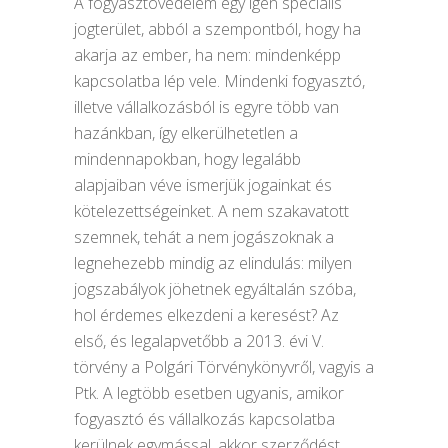
A fogyasztóvédelem egy igen speciális
jogterület, abból a szempontból, hogy ha
akarja az ember, ha nem: mindenképp
kapcsolatba lép vele. Mindenki fogyasztó,
illetve vállalkozásból is egyre több van
hazánkban, így elkerülhetetlen a
mindennapokban, hogy legalább
alapjaiban véve ismerjük jogainkat és
kötelezettségeinket. A nem szakavatott
szemnek, tehát a nem jogászoknak a
legnehezebb mindig az elindulás: milyen
jogszabályok jöhetnek egyáltalán szóba,
hol érdemes elkezdeni a keresést? Az
első, és legalapvetőbb a 2013. évi V.
törvény a Polgári Törvénykönyvről, vagyis a
Ptk. A legtöbb esetben ugyanis, amikor
fogyasztó és vállalkozás kapcsolatba
kerülnek egymással, akkor szerződést