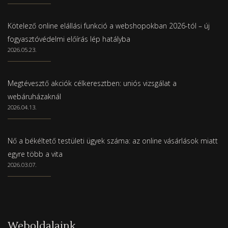
Kötelező online elállási funkció a webshopokban 2026-tól – új
fogyasztóvédelmi előírás lép hatályba
2026.05.23.
Megtévesztő akciók célkeresztben: uniós vizsgálat a
webáruházaknál
2026.04.13.
Nő a békéltető testületi ügyek száma: az online vásárlások miatt
egyre több a vita
2026.03.07.
Weboldalaink