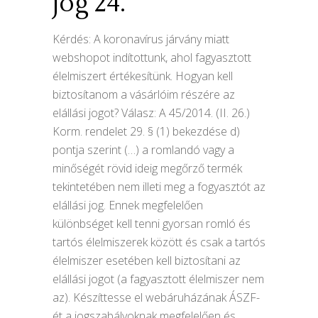
jog 24.
Kérdés: A koronavírus járvány miatt
webshopot indítottunk, ahol fagyasztott
élelmiszert értékesítünk. Hogyan kell
biztosítanom a vásárlóim részére az
elállási jogot? Válasz: A 45/2014. (II. 26.)
Korm. rendelet 29. § (1) bekezdése d)
pontja szerint (…) a romlandó vagy a
minőségét rövid ideig megőrző termék
tekintetében nem illeti meg a fogyasztót az
elállási jog. Ennek megfelelően
különbséget kell tenni gyorsan romló és
tartós élelmiszerek között és csak a tartós
élelmiszer esetében kell biztosítani az
elállási jogot (a fagyasztott élelmiszer nem
az). Készíttesse el webáruházának ÁSZF-
ét a jogszabályoknak megfelelően és