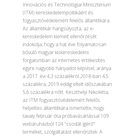
Innovációs és Technológiai Minisztérium
(ITM) kereskedelempolitikáért és
fogyasztóvédelemért felelős államtitkára.
Az államtitkár hangsúlyozta, az e-
kereskedelem kiemelt ellenőrzését
indokolja, hogy a hat éve folyamatosan
bővülő magyar kiskereskedelmi
forgalomban az internetes értékesítés
egyre nagyobb hányadot képvisel, aránya
a 2017. évi 4,3 százalékról 2018-ban 4,5
százalékra, 2019 eddig eltelt időszakában
5,6 százalékra nőtt. Keszthelyi Nikoletta,
az ITM fogyasztóvédelemért felelős
helyettes államtitkára ismertette, hogy
tavaly február óta próbavásárlással 109
webáruházból 124 "csodát ígérő"
terméket, szolgáltatást ellenőriztek. A