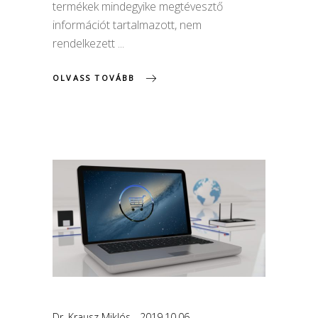
termékek mindegyike megtévesztő
információt tartalmazott, nem
rendelkezett
OLVASS TOVÁBB
Dr. Krausz Miklós
2019.10.06.