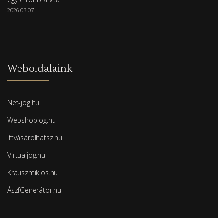
2026.03.07.
Weboldalaink
Net-jog.hu
Webshopjog.hu
Ittvásárolhatsz.hu
Virtualjog.hu
Krauszmiklos.hu
ÁszfGenerátor.hu