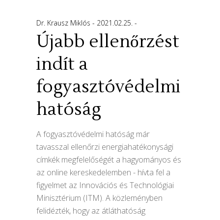
Dr. Krausz Miklós
2021.02.25.
Újabb ellenőrzést
indít a
fogyasztóvédelmi
hatóság
A fogyasztóvédelmi hatóság már
tavasszal ellenőrzi energiahatékonysági
címkék megfelelőségét a hagyományos és
az online kereskedelemben - hívta fel a
figyelmet az Innovációs és Technológiai
Minisztérium (ITM). A közleményben
felidézték, hogy az átláthatóság