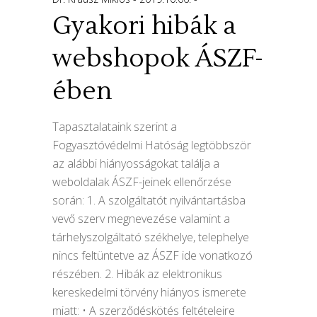
Gyakori hibák a
webshopok ÁSZF-
ében
Tapasztalataink szerint a
Fogyasztóvédelmi Hatóság legtöbbször
az alábbi hiányosságokat találja a
weboldalak ÁSZF-jeinek ellenőrzése
során: 1. A szolgáltatót nyilvántartásba
vevő szerv megnevezése valamint a
tárhelyszolgáltató székhelye, telephelye
nincs feltüntetve az ÁSZF ide vonatkozó
részében. 2. Hibák az elektronikus
kereskedelmi törvény hiányos ismerete
miatt: • A szerződéskötés feltételeire