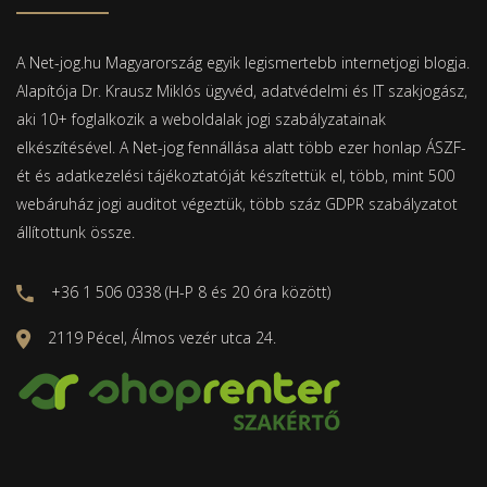
A Net-jog.hu Magyarország egyik legismertebb internetjogi blogja.
Alapítója Dr. Krausz Miklós ügyvéd, adatvédelmi és IT szakjogász,
aki 10+ foglalkozik a weboldalak jogi szabályzatainak
elkészítésével. A Net-jog fennállása alatt több ezer honlap ÁSZF-
ét és adatkezelési tájékoztatóját készítettük el, több, mint 500
webáruház jogi auditot végeztük, több száz GDPR szabályzatot
állítottunk össze.
+36 1 506 0338 (H-P 8 és 20 óra között)
2119 Pécel, Álmos vezér utca 24.