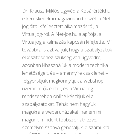
Dr. Krausz Miklós ügyvéd a Kosárérték.hu
e-kereskedelmi magazinban beszélt a Net-
jog által kifejlesztett alkalmazásról, a
VirtualJog-ról. A Net-jog.hu alapítója, a
Virtualjog alkalmazás kapcsán kifejtette: Mi
továbbra is azt valljuk, hogy a szabályzatok
elkészítéséhez szükség van ügyvédre,
azonban kihasználjuk a modern technika
lehetőségeit, és – amennyire csak lehet –
felgyorsítjuk, megkönnyítjük a webshop
üzemeltetők életét, és a VirtualJog
rendszerében online készítjük el a
szabályzatokat. Tehát nem hagyjuk
magukra a webáruházakat, hanem mi
magunk, mindent többször átnézve,
személyre szabva generáljuk le számukra