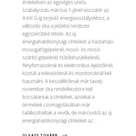
érdekében az egységes uniós
szabályozás március 1-jével visszatér az
A-tól G-ig terjedő energiaosztályokhoz, a
változás oka a jelölési rendszer
egyszerűbbé tétele. Az új
energiahatékonysági címkéket a háztartási
mosogatógépeknél, mosó- és mosó-
szárító gépeknél, hűtőkészülékeknél,
fényforrásoknál és elektronikus kijelzőknél,
köztük a televízióknál és monitoroknál kell
használni. A beszállítóknak már tavaly
november óta rendelkezésre kell
bocsátaniuk a címkéket, azokkal a
termékek csomagolásában már
találkozhattak a vevők, de márciustól az új
energiahatékonysági címkéket az
OLVASS TOVÁBB