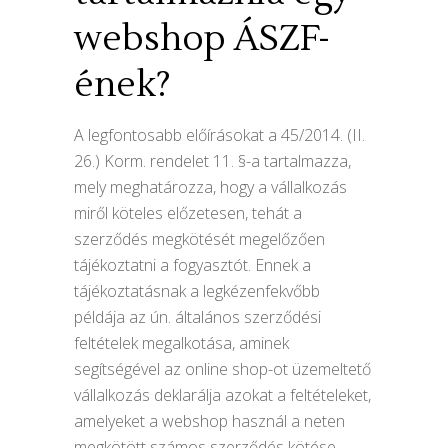
webshop ÁSZF-
ének?
A legfontosabb előírásokat a 45/2014. (II.
26.) Korm. rendelet 11. §-a tartalmazza,
mely meghatározza, hogy a vállalkozás
miről köteles előzetesen, tehát a
szerződés megkötését megelőzően
tájékoztatni a fogyasztót. Ennek a
tájékoztatásnak a legkézenfekvőbb
példája az ún. általános szerződési
feltételek megalkotása, aminek
segítségével az online shop-ot üzemeltető
vállalkozás deklarálja azokat a feltételeket,
amelyeket a webshop használ a neten
megkötött számos szerződés kötése