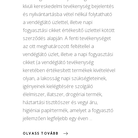
kívüli kereskedelmi tevékenység bejelentés
és nyilvántartásba vétel nélkül folytatható
a vendéglátó üzlettel, illetve napi
fogyasztási cikket értékesítő üzlettel kötött
szerződés alapján. A fenti tevékenységet
az ott meghatározott feltétellel a
vendéglátó üzlet, illetve a napi fogyasztási
cikket (a vendéglátó tevékenység
keretében értékesített termékek kivételével
olyan, a lakosság napi szükségleteinek,
igényeinek kielégítésére szolgáló
élelmiszer, illatszer, drogériai termék,
háztartási tisztítószer és vegyi áru,
higiéniai papírtermék, amelyet a fogyasztó
jellemzően legfeljebb egy éven
OLVASS TOVÁBB