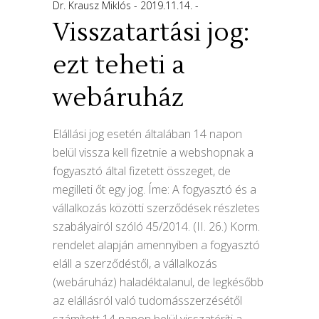
Dr. Krausz Miklós
2019.11.14.
Visszatartási jog:
ezt teheti a
webáruház
Elállási jog esetén általában 14 napon
belül vissza kell fizetnie a webshopnak a
fogyasztó által fizetett összeget, de
megilleti őt egy jog. Íme: A fogyasztó és a
vállalkozás közötti szerződések részletes
szabályairól szóló 45/2014. (II. 26.) Korm.
rendelet alapján amennyiben a fogyasztó
eláll a szerződéstől, a vállalkozás
(webáruház) haladéktalanul, de legkésőbb
az elállásról való tudomásszerzésétől
számított 14 napon belül visszatéríti a