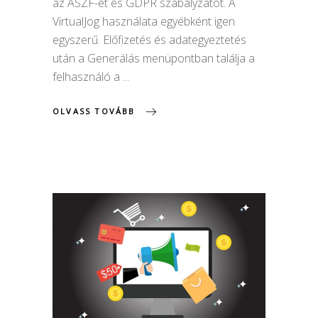
az ÁSZF-et és GDPR szabályzatot. A
VirtualJog használata egyébként igen
egyszerű. Előfizetés és adategyeztetés
után a Generálás menüpontban találja a
felhasználó a
OLVASS TOVÁBB