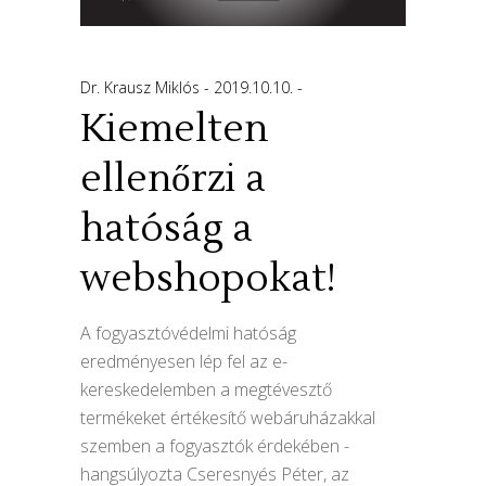
Dr. Krausz Miklós
2019.10.10.
Kiemelten
ellenőrzi a
hatóság a
webshopokat!
A fogyasztóvédelmi hatóság
eredményesen lép fel az e-
kereskedelemben a megtévesztő
termékeket értékesítő webáruházakkal
szemben a fogyasztók érdekében -
hangsúlyozta Cseresnyés Péter, az