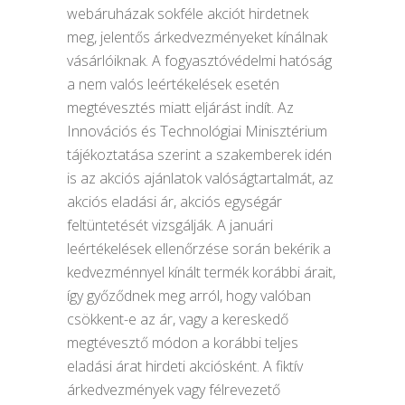
webáruházak sokféle akciót hirdetnek
meg, jelentős árkedvezményeket kínálnak
vásárlóiknak. A fogyasztóvédelmi hatóság
a nem valós leértékelések esetén
megtévesztés miatt eljárást indít. Az
Innovációs és Technológiai Minisztérium
tájékoztatása szerint a szakemberek idén
is az akciós ajánlatok valóságtartalmát, az
akciós eladási ár, akciós egységár
feltüntetését vizsgálják. A januári
leértékelések ellenőrzése során bekérik a
kedvezménnyel kínált termék korábbi árait,
így győződnek meg arról, hogy valóban
csökkent-e az ár, vagy a kereskedő
megtévesztő módon a korábbi teljes
eladási árat hirdeti akciósként. A fiktív
árkedvezmények vagy félrevezető