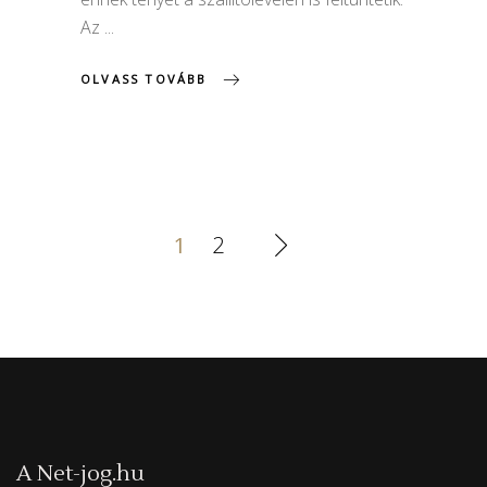
Az
OLVASS TOVÁBB
1
2
A Net-jog.hu