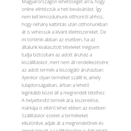
Magyarországon lehetőséget arra, hogy
online elintézzük a heti bevásárlást. Így
nem kell kimozdulnunk otthonról ahhoz,
hogy néhány kattintás után otthonunkban
át is vehessük a kívánt élelmiszereket. De
mi történik abban az esetben, ha az
általunk kiválasztott tételeket mégsem
tudja biztosítani az adott áruház a
kiszállításkor, mert nem áll rendelkezésére
az adott termék a kiszolgáló áruházban.
Ilyenkor olyan terméket szállít ki, amely
tulajdonságaiban, árban a lehető
leginkább közel áll a megrendelt tételhez.
A helyettesítő termék ára, kiszerelése,
márkája is eltérő lehet ebben az esetben.
Szállításkor ezeket a termékeket
elkülönítve adják át a megrendelőnek és
ennek tényét a szállítólevélen is feltüntetik.