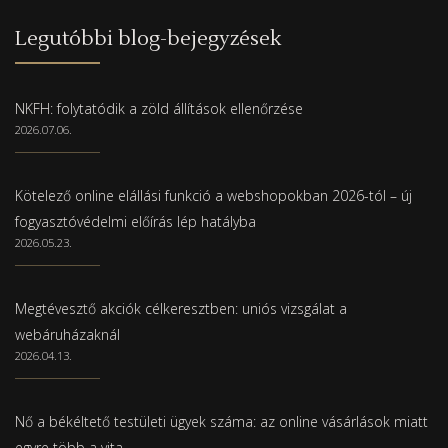
Legutóbbi blog-bejegyzések
NKFH: folytatódik a zöld állítások ellenőrzése
2026.07.06.
Kötelező online elállási funkció a webshopokban 2026-tól – új
fogyasztóvédelmi előírás lép hatályba
2026.05.23.
Megtévesztő akciók célkeresztben: uniós vizsgálat a
webáruházaknál
2026.04.13.
Nő a békéltető testületi ügyek száma: az online vásárlások miatt
egyre több a vita