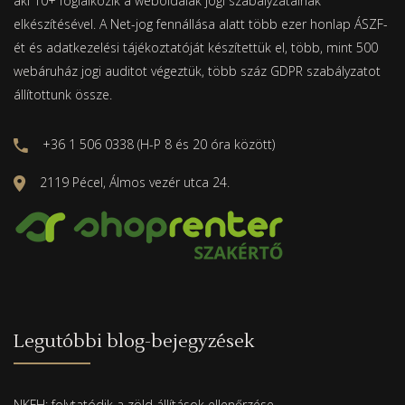
aki 10+ foglalkozik a weboldalak jogi szabályzatainak
elkészítésével. A Net-jog fennállása alatt több ezer honlap ÁSZF-
ét és adatkezelési tájékoztatóját készítettük el, több, mint 500
webáruház jogi auditot végeztük, több száz GDPR szabályzatot
állítottunk össze.
+36 1 506 0338 (H-P 8 és 20 óra között)
2119 Pécel, Álmos vezér utca 24.
Legutóbbi blog-bejegyzések
NKFH: folytatódik a zöld állítások ellenőrzése