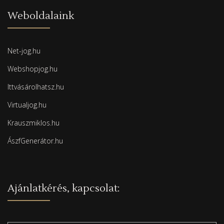
Weboldalaink
Net-jog.hu
Webshopjog.hu
Ittvásárolhatsz.hu
Virtualjog.hu
Krauszmiklos.hu
ÁszfGenerátor.hu
Ajánlatkérés, kapcsolat: