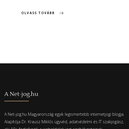
OLVASS TOVÁBB
A Net-jog.hu
A Net-jog.hu Magyarország egyik legismertebb internetjogi blogja.
Alapítója Dr. Krausz Miklós ügyvéd, adatvédelmi és IT szakjogász,