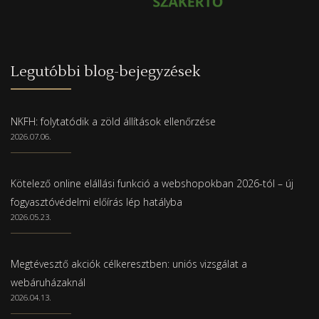
Legutóbbi blog-bejegyzések
NKFH: folytatódik a zöld állítások ellenőrzése
2026.07.06.
Kötelező online elállási funkció a webshopokban 2026-tól – új
fogyasztóvédelmi előírás lép hatályba
2026.05.23.
Megtévesztő akciók célkeresztben: uniós vizsgálat a
webáruházaknál
2026.04.13.