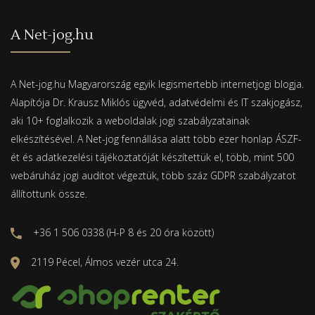
A Net-jog.hu
A Net-jog.hu Magyarország egyik legismertebb internetjogi blogja.
Alapítója Dr. Krausz Miklós ügyvéd, adatvédelmi és IT szakjogász,
aki 10+ foglalkozik a weboldalak jogi szabályzatainak
elkészítésével. A Net-jog fennállása alatt több ezer honlap ÁSZF-
ét és adatkezelési tájékoztatóját készítettük el, több, mint 500
webáruház jogi auditot végeztük, több száz GDPR szabályzatot
állítottunk össze.
+36 1 506 0338 (H-P 8 és 20 óra között)
2119 Pécel, Álmos vezér utca 24.