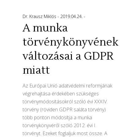
Dr. Krausz Miklós
2019.04.24.
A munka
törvénykönyvének
változásai a GDPR
miatt
Az Európai Unió adatvédelmi reformjának
végrehajtása érdekében szükséges
törvénymódosításokról szóló évi XXXIV.
törvény (röviden GDPR saláta törvény)
több ponton módosítja a munka
törvénykönyvéről szóló 2012. évi I.
törvényt. Ezeket foglaljuk most össze. A