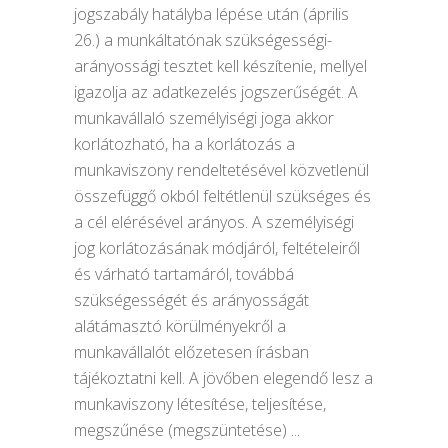
jogszabály hatályba lépése után (április
26.) a munkáltatónak szükségességi-
arányossági tesztet kell készítenie, mellyel
igazolja az adatkezelés jogszerűségét. A
munkavállaló személyiségi joga akkor
korlátozható, ha a korlátozás a
munkaviszony rendeltetésével közvetlenül
összefüggő okból feltétlenül szükséges és
a cél elérésével arányos. A személyiségi
jog korlátozásának módjáról, feltételeiről
és várható tartamáról, továbbá
szükségességét és arányosságát
alátámasztó körülményekről a
munkavállalót előzetesen írásban
tájékoztatni kell. A jövőben elegendő lesz a
munkaviszony létesítése, teljesítése,
megszűnése (megszüntetése)