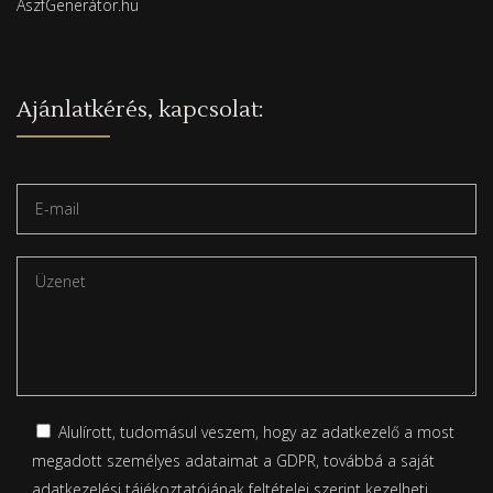
ÁszfGenerátor.hu
Ajánlatkérés, kapcsolat:
Alulírott, tudomásul veszem, hogy az adatkezelő a most
megadott személyes adataimat a GDPR, továbbá a saját
adatkezelési tájékoztatójának
feltételei szerint kezelheti.