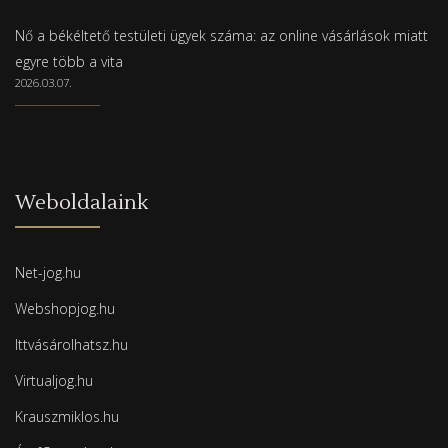
Nő a békéltető testületi ügyek száma: az online vásárlások miatt
egyre több a vita
2026.03.07.
Weboldalaink
Net-jog.hu
Webshopjog.hu
Ittvásárolhatsz.hu
Virtualjog.hu
Krauszmiklos.hu