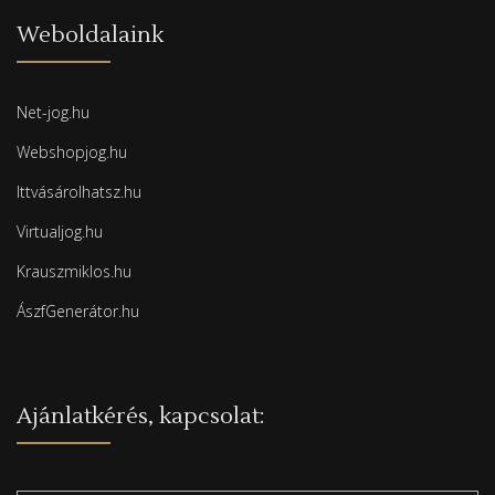
Weboldalaink
Net-jog.hu
Webshopjog.hu
Ittvásárolhatsz.hu
Virtualjog.hu
Krauszmiklos.hu
ÁszfGenerátor.hu
Ajánlatkérés, kapcsolat: