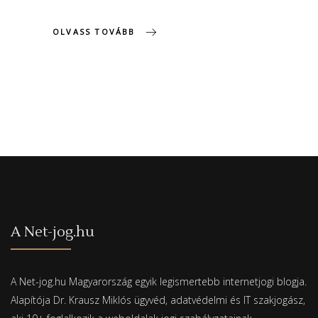
OLVASS TOVÁBB
A Net-jog.hu
A Net-jog.hu Magyarország egyik legismertebb internetjogi blogja.
Alapítója Dr. Krausz Miklós ügyvéd, adatvédelmi és IT szakjogász,