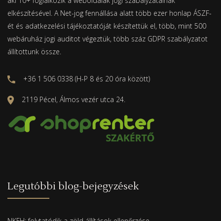
aki 10+ foglalkozik a weboldalak jogi szabályzatainak
elkészítésével. A Net-jog fennállása alatt több ezer honlap ÁSZF-
ét és adatkezelési tájékoztatóját készítettük el, több, mint 500
webáruház jogi auditot végeztük, több száz GDPR szabályzatot
állítottunk össze.
+36 1 506 0338 (H-P 8 és 20 óra között)
2119 Pécel, Álmos vezér utca 24.
Legutóbbi blog-bejegyzések
NKFH: folytatódik a zöld állítások ellenőrzése