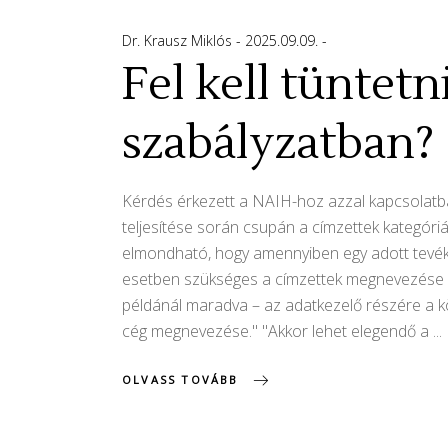
Dr. Krausz Miklós
2025.09.09.
Fel kell tüntet
szabályzatban?
Kérdés érkezett a NAIH-hoz azzal kapcsolatba
teljesítése során csupán a címzettek kategóriá
elmondható, hogy amennyiben egy adott tevék
esetben szükséges a címzettek megnevezése és 
példánál maradva – az adatkezelő részére a k
cég megnevezése." "Akkor lehet elegendő a
OLVASS TOVÁBB