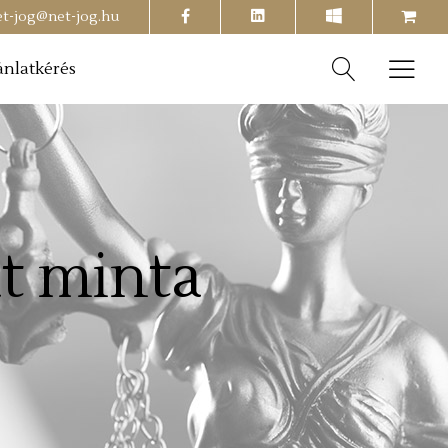
facebook
shopping-
et-jog@net-jog.hu
cart
ánlatkérés
t minta