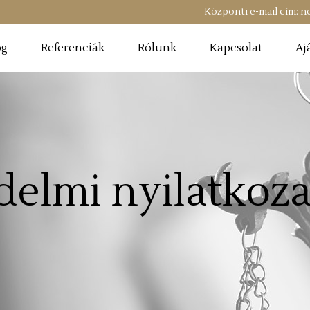
Központi e-mail cím:
n
og
Referenciák
Rólunk
Kapcsolat
Aj
delmi nyilatkoza