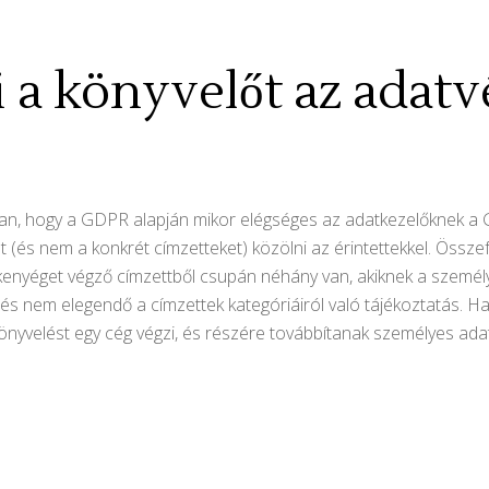
ni a könyvelőt az adat
n, hogy a GDPR alapján mikor elégséges az adatkezelőknek a GD
t (és nem a konkrét címzetteket) közölni az érintettekkel. Össze
enyéget végző címzettből csupán néhány van, akiknek a szemé
nem elegendő a címzettek kategóriáiról való tájékoztatás. Ha te
önyvelést egy cég végzi, és részére továbbítanak személyes ada