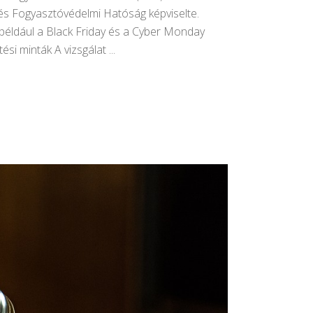
és Fogyasztóvédelmi Hatóság képviselte.
például a Black Friday és a Cyber Monday
ési minták A vizsgálat