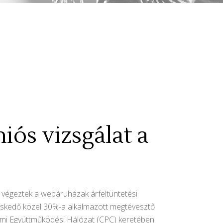
iós vizsgálat a
 végeztek a webáruházak árfeltüntetési
reskedő közel 30%-a alkalmazott megtévesztő
elmi Együttműködési Hálózat (CPC) keretében.