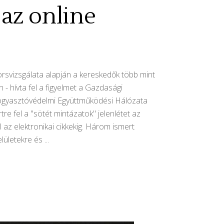
 az online
orsvizsgálata alapján a kereskedők több mint
- hívta fel a figyelmet a Gazdasági
 Fogyasztóvédelmi Együttműködési Hálózata
 fel a "sötét mintázatok" jelenlétet az
 az elektronikai cikkekig. Három ismert
elületekre és