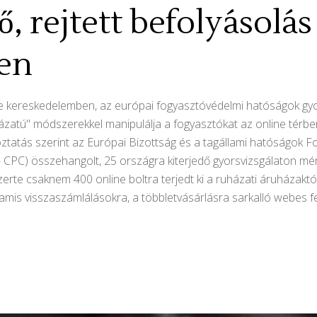
ő, rejtett befolyásolás
en
line kereskedelemben, az európai fogyasztóvédelmi hatóságok gy
zatú" módszerekkel manipulálja a fogyasztókat az online térben 
ztatás szerint az Európai Bizottság és a tagállami hatóságok
C) összehangolt, 25 országra kiterjedő gyorsvizsgálaton mértre
rte csaknem 400 online boltra terjedt ki a ruházati áruházaktól
hamis visszaszámlálásokra, a többletvásárlásra sarkalló webes f