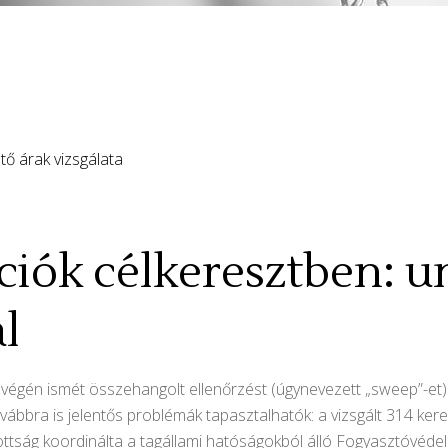
iók célkeresztben: un
l
égén ismét összehangolt ellenőrzést (úgynevezett „sweep”-et)
vábbra is jelentős problémák tapasztalhatók: a vizsgált 314 ke
izottság koordinálta a tagállami hatóságokból álló Fogyasztóvéd