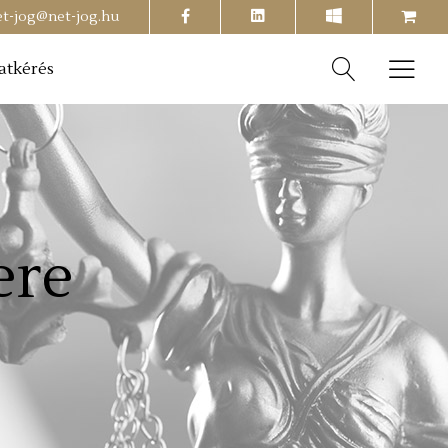
facebook
shopping-
et-jog@net-jog.hu
cart
atkérés
ere