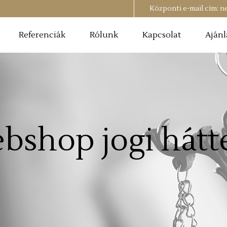
Központi e-mail cím:
n
Referenciák
Rólunk
Kapcsolat
Ajánl
bshop jogi hátt