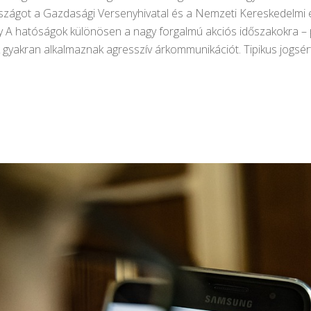
szágot a Gazdasági Versenyhivatal és a Nemzeti Kereskedelmi 
y A hatóságok különösen a nagy forgalmú akciós időszakokra – 
gyakran alkalmaznak agresszív árkommunikációt. Tipikus jogsért