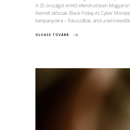
A 25 országot érintő ellenőrzésben Magyaror
Kiemelt időszak: Black Friday és Cyber Monda
kampányokra – fókuszáltak, ahol a kereskedők 
OLVASS TOVÁBB