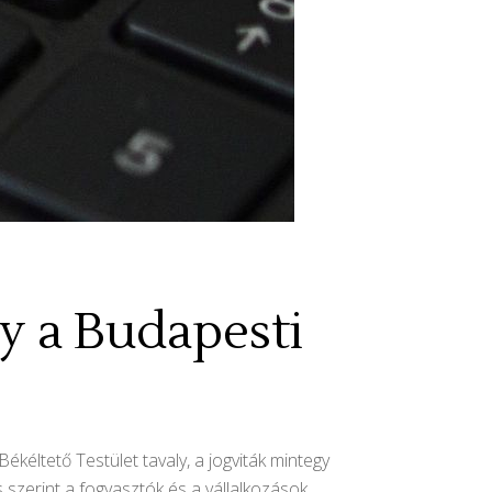
ly a Budapesti
kéltető Testület tavaly, a jogviták mintegy
 szerint a fogyasztók és a vállalkozások