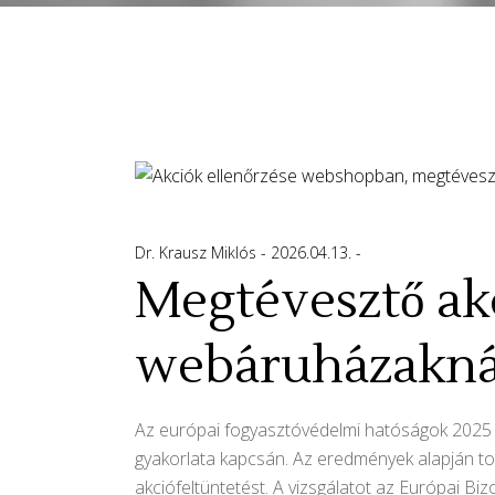
Dr. Krausz Miklós
2026.04.13.
Megtévesztő akc
webáruházakná
Az európai fogyasztóvédelmi hatóságok 2025 v
gyakorlata kapcsán. Az eredmények alapján to
akciófeltüntetést. A vizsgálatot az Európai B