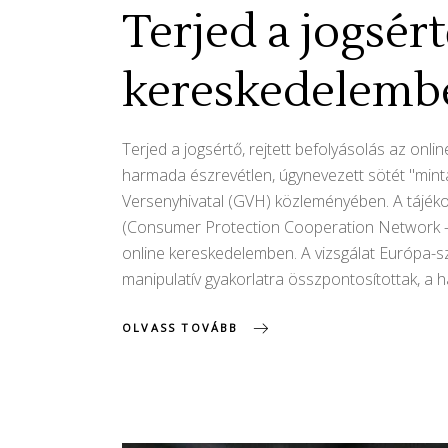
Terjed a jogsért
kereskedelemb
Terjed a jogsértő, rejtett befolyásolás az on
harmada észrevétlen, úgynevezett sötét "mintá
Versenyhivatal (GVH) közleményében. A tájéko
(Consumer Protection Cooperation Network - CP
online kereskedelemben. A vizsgálat Európa-sze
manipulatív gyakorlatra összpontosítottak, a 
OLVASS TOVÁBB