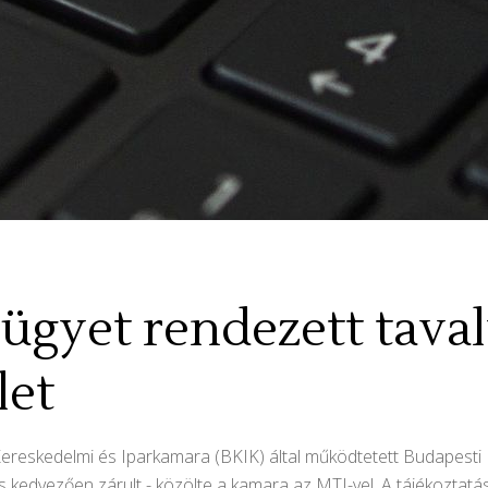
 ügyet rendezett tava
let
ereskedelmi és Iparkamara (BKIK) által működtetett Budapesti Bé
s kedvezően zárult - közölte a kamara az MTI-vel. A tájékoztatás