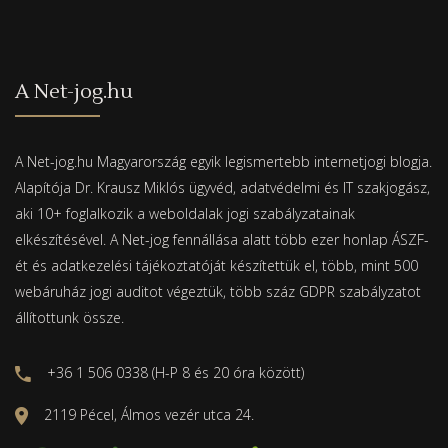
A Net-jog.hu
A Net-jog.hu Magyarország egyik legismertebb internetjogi blogja.
Alapítója Dr. Krausz Miklós ügyvéd, adatvédelmi és IT szakjogász,
aki 10+ foglalkozik a weboldalak jogi szabályzatainak
elkészítésével. A Net-jog fennállása alatt több ezer honlap ÁSZF-
ét és adatkezelési tájékoztatóját készítettük el, több, mint 500
webáruház jogi auditot végeztük, több száz GDPR szabályzatot
állítottunk össze.
+36 1 506 0338 (H-P 8 és 20 óra között)
2119 Pécel, Álmos vezér utca 24.