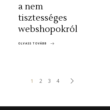
a nem
tisztességes
webshopokról
OLVASS TOVÁBB
1
2
3
4