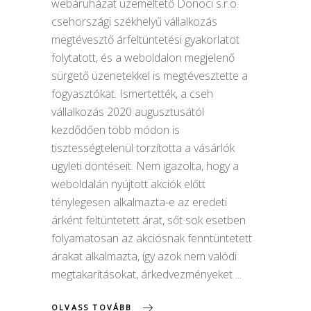
webáruházat üzemeltető Donoci s.r.o.
csehországi székhelyű vállalkozás
megtévesztő árfeltüntetési gyakorlatot
folytatott, és a weboldalon megjelenő
sürgető üzenetekkel is megtévesztette a
fogyasztókat. Ismertették, a cseh
vállalkozás 2020 augusztusától
kezdődően több módon is
tisztességtelenül torzította a vásárlók
ügyleti döntéseit. Nem igazolta, hogy a
weboldalán nyújtott akciók előtt
ténylegesen alkalmazta-e az eredeti
árként feltüntetett árat, sőt sok esetben
folyamatosan az akciósnak fenntüntetett
árakat alkalmazta, így azok nem valódi
megtakarításokat, árkedvezményeket
OLVASS TOVÁBB