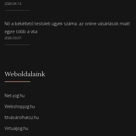
2026.04.13.
Nő a békéltető testületi ügyek száma: az online vásárlások miatt
egyre több a vita
2026.03.07.
Weboldalaink
Net-jog.hu
Webshopjog.hu
Ittvásárolhatsz.hu
Virtualjog.hu