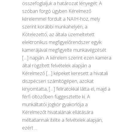
összefoglaljuk a határozat lényegét: A
szóban forgó ügyben Kérelmező
kérelemmel fordult a NAIH-hoz, mely
szerint korábbi munkahelyén, a
Kötelezettó, az általa üzemeltetett
elektronikus megfigyelőrendszer egyik
kamerájával megfigyelte munkavégzését
[…] napján. A kérelem szerint ezen kamera
által rögzített felvételek alapján a
Kérelmező […] képeket keresett a hivatali
diszpécseri számítógépen, azokat
kinyomtatta, […] feliratokkal látta el, majd a
férfi öltözőben függesztette ki. A
munkáltatói jogkör gyakorlója a
Kérelmezőt hivatalának ellátására
méltatlannak ítélte a felvételek alapján,
ezért