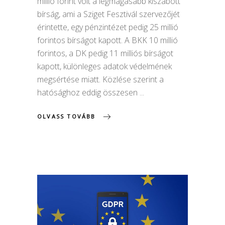
millió forint volt a legmagasabb kiszabott
bírság, ami a Sziget Fesztivál szervezőjét
érintette, egy pénzintézet pedig 25 millió
forintos bírságot kapott. A BKK 10 millió
forintos, a DK pedig 11 milliós bírságot
kapott, különleges adatok védelmének
megsértése miatt. Közlése szerint a
hatósághoz eddig összesen
OLVASS TOVÁBB