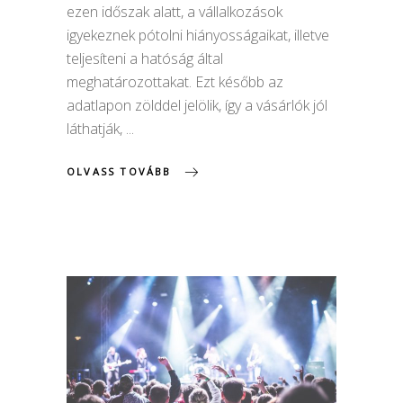
ezen időszak alatt, a vállalkozások
igyekeznek pótolni hiányosságaikat, illetve
teljesíteni a hatóság által
meghatározottakat. Ezt később az
adatlapon zölddel jelölik, így a vásárlók jól
láthatják,
OLVASS TOVÁBB