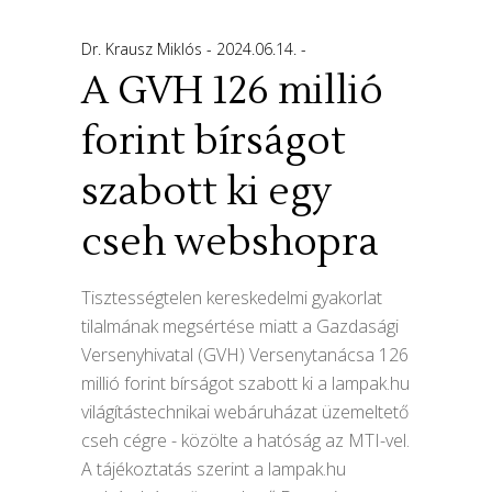
Dr. Krausz Miklós
2024.06.14.
A GVH 126 millió
forint bírságot
szabott ki egy
cseh webshopra
Tisztességtelen kereskedelmi gyakorlat
tilalmának megsértése miatt a Gazdasági
Versenyhivatal (GVH) Versenytanácsa 126
millió forint bírságot szabott ki a lampak.hu
világítástechnikai webáruházat üzemeltető
cseh cégre - közölte a hatóság az MTI-vel.
A tájékoztatás szerint a lampak.hu