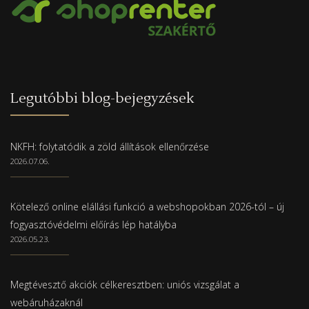
Legutóbbi blog-bejegyzések
NKFH: folytatódik a zöld állítások ellenőrzése
2026.07.06.
Kötelező online elállási funkció a webshopokban 2026-tól – új
fogyasztóvédelmi előírás lép hatályba
2026.05.23.
Megtévesztő akciók célkeresztben: uniós vizsgálat a
webáruházaknál