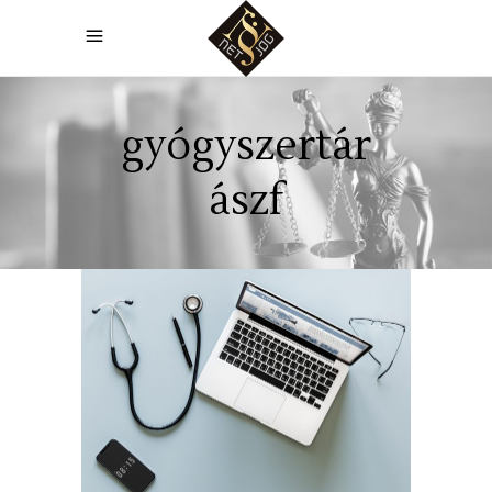
gyógyszertár
ászf