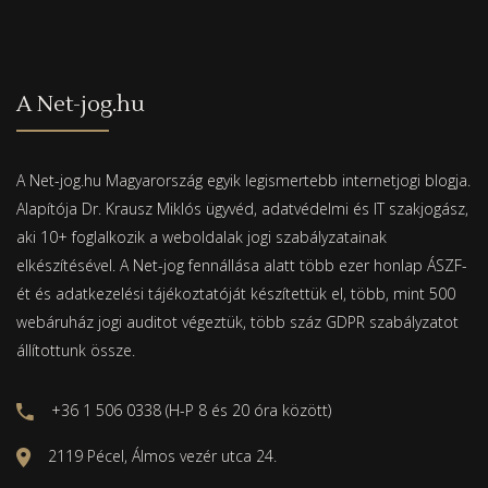
A Net-jog.hu
A Net-jog.hu Magyarország egyik legismertebb internetjogi blogja.
Alapítója Dr. Krausz Miklós ügyvéd, adatvédelmi és IT szakjogász,
aki 10+ foglalkozik a weboldalak jogi szabályzatainak
elkészítésével. A Net-jog fennállása alatt több ezer honlap ÁSZF-
ét és adatkezelési tájékoztatóját készítettük el, több, mint 500
webáruház jogi auditot végeztük, több száz GDPR szabályzatot
állítottunk össze.
+36 1 506 0338 (H-P 8 és 20 óra között)
2119 Pécel, Álmos vezér utca 24.