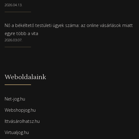
2026.04.13.
Nő a békéltető testületi ügyek száma: az online vásárlások miatt
egyre több a vita
2026.03.07.
Weboldalaink
Net-jog.hu
Webshopjog.hu
Ittvásárolhatsz.hu
Virtualjog.hu