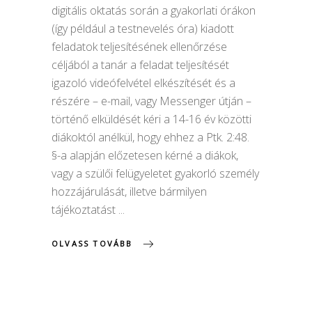
digitális oktatás során a gyakorlati órákon
(így például a testnevelés óra) kiadott
feladatok teljesítésének ellenőrzése
céljából a tanár a feladat teljesítését
igazoló videófelvétel elkészítését és a
részére – e-mail, vagy Messenger útján –
történő elküldését kéri a 14-16 év közötti
diákoktól anélkül, hogy ehhez a Ptk. 2:48.
§-a alapján előzetesen kérné a diákok,
vagy a szülői felügyeletet gyakorló személy
hozzájárulását, illetve bármilyen
tájékoztatást
OLVASS TOVÁBB