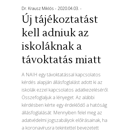
Dr. Krausz Miklós
2020.04.03.
Új tájékoztatást
kell adniuk az
iskoláknak a
távoktatás miatt
A NAIH egy távoktatással kapcsolatos
kérdés alapján állásfoglalást adott ki az
iskolák ezzel kapcsolatos adatkezeléséről.
Összefoglaljuk a lényeget. Az alábbi
kérdésben kérte egy érdeklődő a hatóság
állásfoglalását: Mennyiben felel meg az
adatvédelmi jogszabályok előírásainak, ha
a koronavírusra tekintettel bevezetett