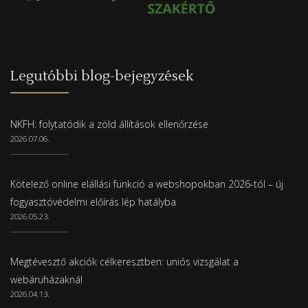
Legutóbbi blog-bejegyzések
NKFH: folytatódik a zöld állítások ellenőrzése
2026.07.06.
Kötelező online elállási funkció a webshopokban 2026-tól – új
fogyasztóvédelmi előírás lép hatályba
2026.05.23.
Megtévesztő akciók célkeresztben: uniós vizsgálat a
webáruházaknál
2026.04.13.