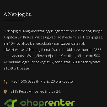
A Net-jog.hu
A Net-jog.hu Magyarország egyik legismertebb internetjogi blogja.
Alapítója Dr. Krausz Miklós ügyvéd, adatvédelmi és IT szakjogász,
aki 10+ foglalkozik a weboldalak jogi szabályzatainak
elkészítésével. A Net-jog fennállása alatt több ezer honlap ÁSZF-
ét és adatkezelési tájékoztatóját készítettük el, több, mint 500
webáruház jogi auditot végeztük, több száz GDPR szabályzatot
állítottunk össze.
+36 1 506 0338 (H-P 8 és 20 óra között)
2119 Pécel, Álmos vezér utca 24.