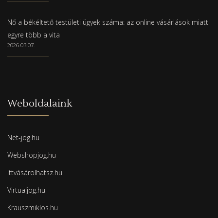
Nő a békéltető testületi ügyek száma: az online vásárlások miatt
egyre több a vita
2026.03.07.
Weboldalaink
Net-jog.hu
Webshopjog.hu
Ittvásárolhatsz.hu
Virtualjog.hu
Krauszmiklos.hu