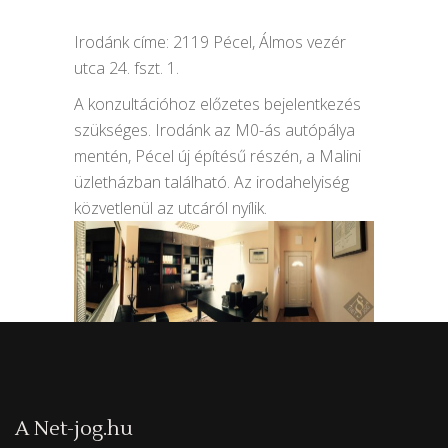
Irodánk címe: 2119 Pécel, Álmos vezér
utca 24. fszt. 1.
A konzultációhoz előzetes bejelentkezés
szükséges. Irodánk az M0-ás autópálya
mentén, Pécel új építésű részén, a Malini
üzletházban található. Az irodahelyiség
közvetlenül az utcáról nyílik.
A Net-jog.hu