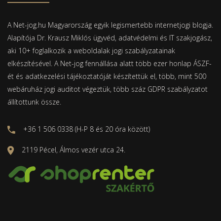
A Net-jog.hu Magyarország egyik legismertebb internetjogi blogja.
Alapítója Dr. Krausz Miklós ügyvéd, adatvédelmi és IT szakjogász,
aki 10+ foglalkozik a weboldalak jogi szabályzatainak
elkészítésével. A Net-jog fennállása alatt több ezer honlap ÁSZF-
ét és adatkezelési tájékoztatóját készítettük el, több, mint 500
webáruház jogi auditot végeztük, több száz GDPR szabályzatot
állítottunk össze.
+36 1 506 0338 (H-P 8 és 20 óra között)
2119 Pécel, Álmos vezér utca 24.