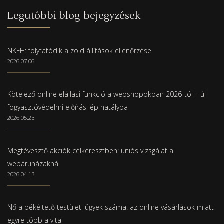
Legutóbbi blog-bejegyzések
NKFH: folytatódik a zöld állítások ellenőrzése
2026.07.06.
Kötelező online elállási funkció a webshopokban 2026-tól – új
fogyasztóvédelmi előírás lép hatályba
2026.05.23.
Megtévesztő akciók célkeresztben: uniós vizsgálat a
webáruházaknál
2026.04.13.
Nő a békéltető testületi ügyek száma: az online vásárlások miatt
egyre több a vita