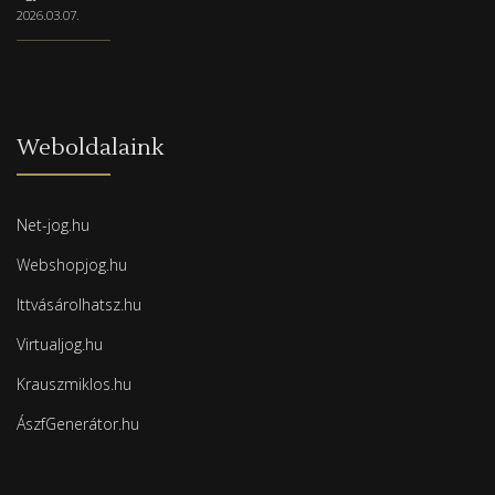
2026.03.07.
Weboldalaink
Net-jog.hu
Webshopjog.hu
Ittvásárolhatsz.hu
Virtualjog.hu
Krauszmiklos.hu
ÁszfGenerátor.hu