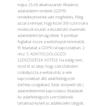
május 25-től alkalmazandó Általános
adatvédelmi rendelet (GDPR)
rendelkezéseinek való megfelelés, főleg
azzal a ténnyel, hogy közel 300-szorosára
növekszik ezután a kiszabható maximális
adatvédelmi bírság tétele. 9 pontban
foglaltuk össze a webshopok tennivalóit,
fő feladatait a GDPR-ral kapcsolatban. 2.
rész: 5. ADATFELDOLGOZÓI
SZERZŐDÉSEK KÖTÉSE Ha eddig nem,
most itt az ideje, hogy szerződésben
szabályozza a webáruház a vele
kapcsolatban álló adatfeldolgozók
(tárhely-szolgáltató, futár, könyvelő stb.)
adatvédelemmel kapcsolatos feladatait.
Az adatfeldolgozói szerződésnek
tartalmaznia kell az adatkezelés tárgyát,