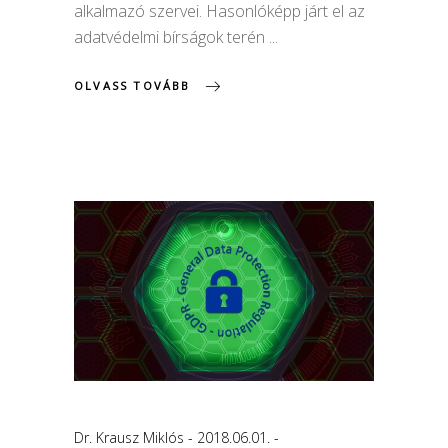
alkalmazó szervei. Hasonlóképp járt el az
adatvédelmi bírságok terén
OLVASS TOVÁBB
Dr. Krausz Miklós
2018.06.01.