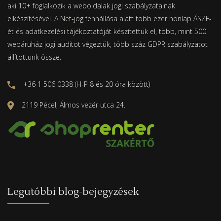
aki 10+ foglalkozik a weboldalak jogi szabályzatainak
elkészítésével. A Net-jog fennállása alatt több ezer honlap ÁSZF-
ét és adatkezelési tájékoztatóját készítettük el, több, mint 500
webáruház jogi auditot végeztük, több száz GDPR szabályzatot
állítottunk össze.
+36 1 506 0338 (H-P 8 és 20 óra között)
2119 Pécel, Álmos vezér utca 24.
Legutóbbi blog-bejegyzések