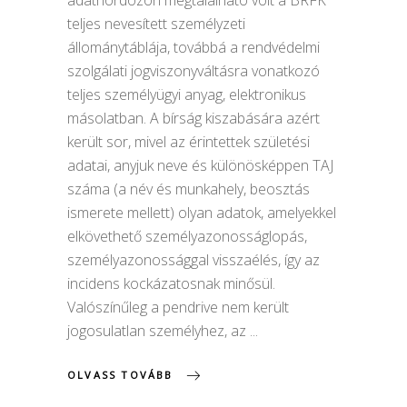
teljes nevesített személyzeti
állománytáblája, továbbá a rendvédelmi
szolgálati jogviszonyváltásra vonatkozó
teljes személyügyi anyag, elektronikus
másolatban. A bírság kiszabására azért
került sor, mivel az érintettek születési
adatai, anyjuk neve és különösképpen TAJ
száma (a név és munkahely, beosztás
ismerete mellett) olyan adatok, amelyekkel
elkövethető személyazonosságlopás,
személyazonossággal visszaélés, így az
incidens kockázatosnak minősül.
Valószínűleg a pendrive nem került
jogosulatlan személyhez, az
OLVASS TOVÁBB