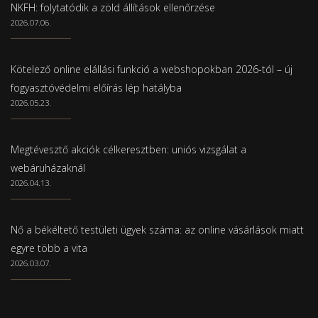
NKFH: folytatódik a zöld állítások ellenőrzése
2026.07.06.
Kötelező online elállási funkció a webshopokban 2026-tól – új
fogyasztóvédelmi előírás lép hatályba
2026.05.23.
Megtévesztő akciók célkeresztben: uniós vizsgálat a
webáruházaknál
2026.04.13.
Nő a békéltető testületi ügyek száma: az online vásárlások miatt
egyre több a vita
2026.03.07.