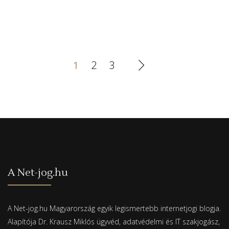
1
2
3
A Net-jog.hu
A Net-jog.hu Magyarország egyik legismertebb internetjogi blogja.
Alapítója Dr. Krausz Miklós ügyvéd, adatvédelmi és IT szakjogász,