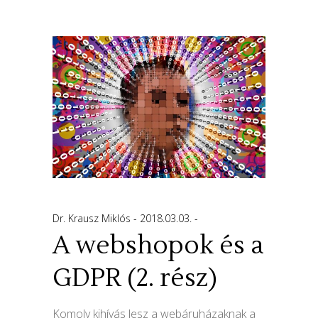
Dr. Krausz Miklós
2018.03.03.
A webshopok és a
GDPR (2. rész)
Komoly kihívás lesz a webáruházaknak a