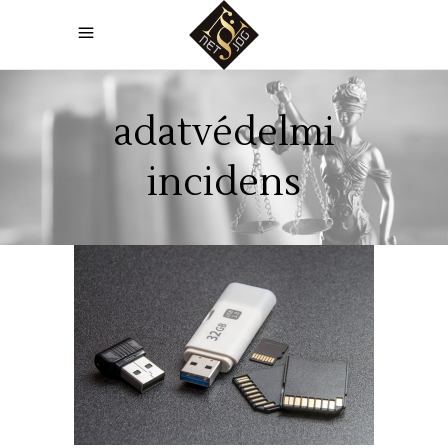
adatvédelmi
incidens