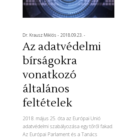
Dr. Krausz Miklós
2018.09.23.
Az adatvédelmi
bírságokra
vonatkozó
általános
feltételek
2018. május 25. óta az Európai Unió
adatvédelmi szabályozása egy tőről fakad.
Az Európai Parlament és a Tanács