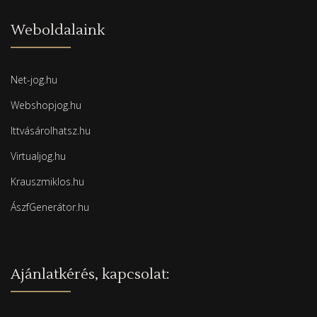
Weboldalaink
Net-jog.hu
Webshopjog.hu
Ittvásárolhatsz.hu
Virtualjog.hu
Krauszmiklos.hu
ÁszfGenerátor.hu
Ajánlatkérés, kapcsolat: