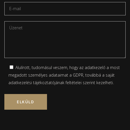
Alulírott, tudomásul veszem, hogy az adatkezelő a most
megadott személyes adataimat a GDPR, továbbá a saját
adatkezelési tájékoztatójának
feltételei szerint kezelheti.
Please leave this field empty.