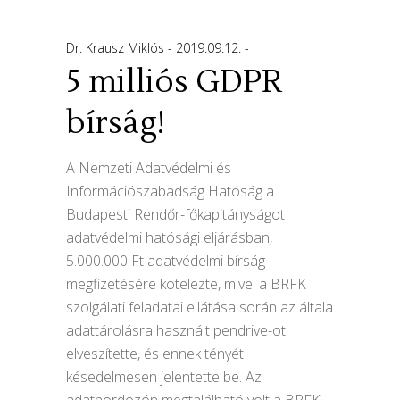
Dr. Krausz Miklós
2019.09.12.
5 milliós GDPR
bírság!
A Nemzeti Adatvédelmi és
Információszabadság Hatóság a
Budapesti Rendőr-főkapitányságot
adatvédelmi hatósági eljárásban,
5.000.000 Ft adatvédelmi bírság
megfizetésére kötelezte, mivel a BRFK
szolgálati feladatai ellátása során az általa
adattárolásra használt pendrive-ot
elveszítette, és ennek tényét
késedelmesen jelentette be. Az
adathordozón megtalálható volt a BRFK