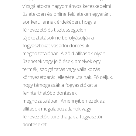
vizsgálatokra hagyományos kereskedelmi
üzletekben és online felületeken egyaránt
sor kerül annak érdekében, hogy a
félrevezető és tisztességtelen
tájékoztatások ne befolyásolják a
fogyasztókat vásárlói döntésük
meghozatalában. A zöld állítások olyan
üzenetek vagy jelölések, amelyek egy
termék, szolgáltatás vagy vállalkozás
környezetbarát jellegére utalnak. Fő céljuk,
hogy támogassák a fogyasztókat a
fenntarthatóbb döntések
meghozatalában. Amennyiben ezek az
állítások megalapozatlanok vagy
félrevezetők, torzíthatják a fogyasztói
döntéseket