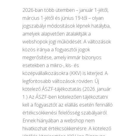
2026-ban több ütemben – január 1-jétől,
március 1-jétől és június 19-től – olyan
jogszabályi módosítások lépnek hatályba,
amelyek alapvetően átalakítják a
webshopok jogi működését. A változások
közös iránya a fogyasztói jogok
megerősítése, amely immár bizonyos
esetekben a mikro-, kis- és
középvállalkozásokra (KKV) is kiterjed. A
legfontosabb változások röviden: Új
kötelező ÁSZF-tájékoztatás (2026. január
1.) Az ÁSZF-ben kötelezően tájékoztatni
kell a fogyasztót az elállás esetén fennálló
értékcsökkenési felelősség szabályairól.
Ennek hiányában a webshop nem
hivatkozhat értékcsökkenésre. A kötelező