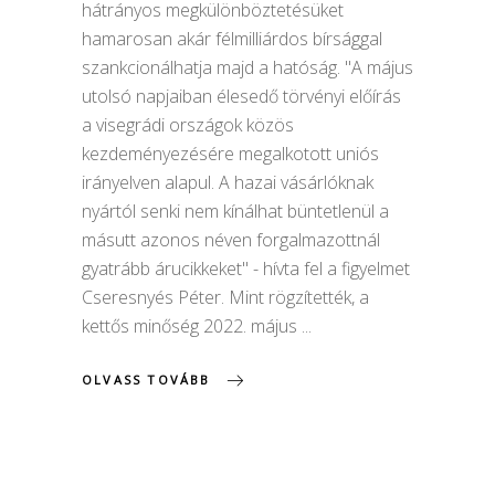
hátrányos megkülönböztetésüket
hamarosan akár félmilliárdos bírsággal
szankcionálhatja majd a hatóság. "A május
utolsó napjaiban élesedő törvényi előírás
a visegrádi országok közös
kezdeményezésére megalkotott uniós
irányelven alapul. A hazai vásárlóknak
nyártól senki nem kínálhat büntetlenül a
másutt azonos néven forgalmazottnál
gyatrább árucikkeket" - hívta fel a figyelmet
Cseresnyés Péter. Mint rögzítették, a
kettős minőség 2022. május
OLVASS TOVÁBB