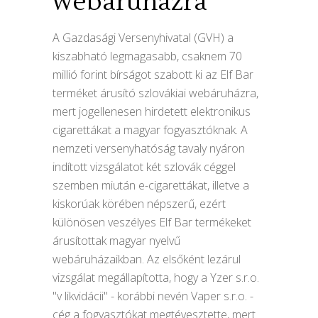
webáruházra
A Gazdasági Versenyhivatal (GVH) a
kiszabható legmagasabb, csaknem 70
millió forint bírságot szabott ki az Elf Bar
terméket árusító szlovákiai webáruházra,
mert jogellenesen hirdetett elektronikus
cigarettákat a magyar fogyasztóknak. A
nemzeti versenyhatóság tavaly nyáron
indított vizsgálatot két szlovák céggel
szemben miután e-cigarettákat, illetve a
kiskorúak körében népszerű, ezért
különösen veszélyes Elf Bar termékeket
árusítottak magyar nyelvű
webáruházaikban. Az elsőként lezárul
vizsgálat megállapította, hogy a Yzer s.r.o.
"v likvidácii" - korábbi nevén Vaper s.r.o. -
cég a fogyasztókat megtévesztette, mert