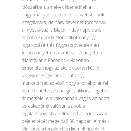
időszakban, amelyek kiterjednek a
hagyományos üzletek és az webshopok
vizsgálatára, de nagy figyelmet fordítanak
a most aktuális Black Friday napokra is -
közölte Kupecki Nóra alkotmányjogi
jogalkotásért és fogyasztóvédelemért
felelős helyettes államtitkár. A helyettes
államtitkár a Facebook-videóban
elmondta, hogy az akciók során két fő
tárgykörre figyelnek a hatóság
munkatársai: az első, hogy a korábbi ár fel
van-e tüntetve, és ha igen, akkor a régebbi
ár megfelel-e a valóságnak, vagyis az adott
kereskedőnél valóban az volt a
legalacsonyabb alkalmazott ár a leárazás
bejelentését megelőző 30 napban. A másik
ellenőrzési tárgykörben kiemelt figyelmet