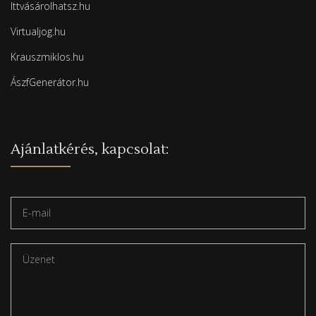
Ittvásárolhatsz.hu
Virtualjog.hu
Krauszmiklos.hu
ÁszfGenerátor.hu
Ajánlatkérés, kapcsolat: