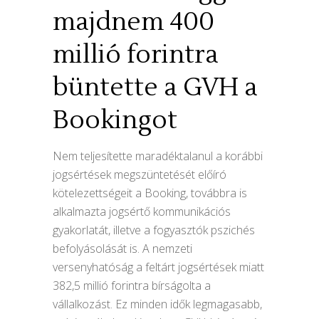
majdnem 400
millió forintra
büntette a GVH a
Bookingot
Nem teljesítette maradéktalanul a korábbi
jogsértések megszüntetését előíró
kötelezettségeit a Booking, továbbra is
alkalmazta jogsértő kommunikációs
gyakorlatát, illetve a fogyasztók pszichés
befolyásolását is. A nemzeti
versenyhatóság a feltárt jogsértések miatt
382,5 millió forintra bírságolta a
vállalkozást. Ez minden idők legmagasabb,