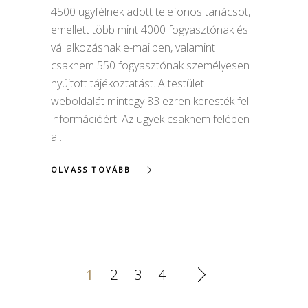
4500 ügyfélnek adott telefonos tanácsot,
emellett több mint 4000 fogyasztónak és
vállalkozásnak e-mailben, valamint
csaknem 550 fogyasztónak személyesen
nyújtott tájékoztatást. A testület
weboldalát mintegy 83 ezren keresték fel
információért. Az ügyek csaknem felében
a
OLVASS TOVÁBB
1
2
3
4