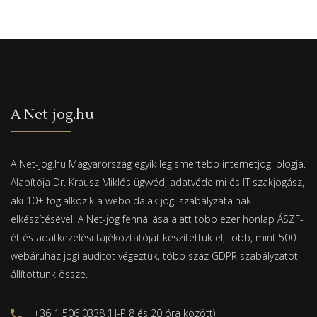
A Net-jog.hu
A Net-jog.hu Magyarország egyik legismertebb internetjogi blogja.
Alapítója Dr. Krausz Miklós ügyvéd, adatvédelmi és IT szakjogász,
aki 10+ foglalkozik a weboldalak jogi szabályzatainak
elkészítésével. A Net-jog fennállása alatt több ezer honlap ÁSZF-
ét és adatkezelési tájékoztatóját készítettük el, több, mint 500
webáruház jogi auditot végeztük, több száz GDPR szabályzatot
állítottunk össze.
+36 1 506 0338 (H-P 8 és 20 óra között)