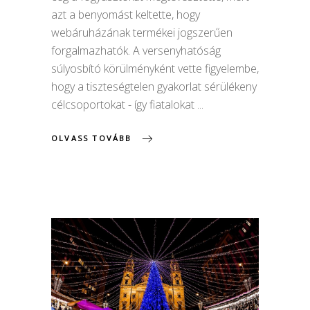
azt a benyomást keltette, hogy
webáruházának termékei jogszerűen
forgalmazhatók. A versenyhatóság
súlyosbító körülményként vette figyelembe,
hogy a tiszteségtelen gyakorlat sérülékeny
célcsoportokat - így fiatalokat
OLVASS TOVÁBB