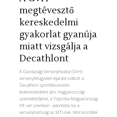
megtévesztő
kereskedelmi
gyakorlat gyanúja
miatt vizsgálja a
Decathlont
A Gazdasági Versenyhivatal (GVH)
versenyfelügyeleti eljárást indított a
Decathlon sportfelszerelés
kiskereskedelmi lánc magyarországi
üzemeltetőjével, a Tízpróba Magyarország
Kft.-vel szemben - jelentette be a
versenyhatóság az MTI-nek. Mint közölték