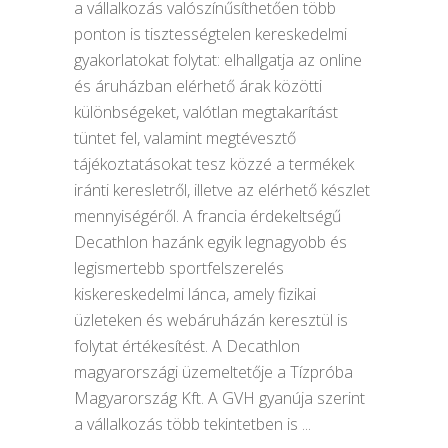
a vállalkozás valószínűsíthetően több
ponton is tisztességtelen kereskedelmi
gyakorlatokat folytat: elhallgatja az online
és áruházban elérhető árak közötti
különbségeket, valótlan megtakarítást
tüntet fel, valamint megtévesztő
tájékoztatásokat tesz közzé a termékek
iránti keresletről, illetve az elérhető készlet
mennyiségéről. A francia érdekeltségű
Decathlon hazánk egyik legnagyobb és
legismertebb sportfelszerelés
kiskereskedelmi lánca, amely fizikai
üzleteken és webáruházán keresztül is
folytat értékesítést. A Decathlon
magyarországi üzemeltetője a Tízpróba
Magyarország Kft. A GVH gyanúja szerint
a vállalkozás több tekintetben is