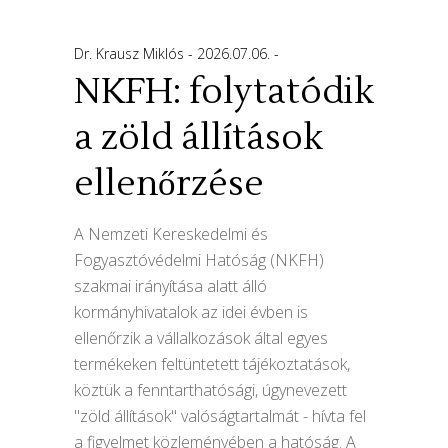
Dr. Krausz Miklós
2026.07.06.
NKFH: folytatódik
a zöld állítások
ellenőrzése
A Nemzeti Kereskedelmi és
Fogyasztóvédelmi Hatóság (NKFH)
szakmai irányítása alatt álló
kormányhivatalok az idei évben is
ellenőrzik a vállalkozások által egyes
termékeken feltüntetett tájékoztatások,
köztük a fenntarthatósági, úgynevezett
"zöld állítások" valóságtartalmát - hívta fel
a figyelmet közleményében a hatóság. A