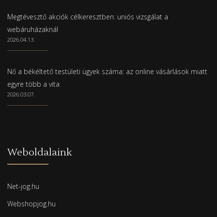
Megtévesztő akciók célkeresztben: uniós vizsgálat a
webáruházaknál
2026.04.13.
Nő a békéltető testületi ügyek száma: az online vásárlások miatt
egyre több a vita
2026.03.07.
Weboldalaink
Net-jog.hu
Webshopjog.hu