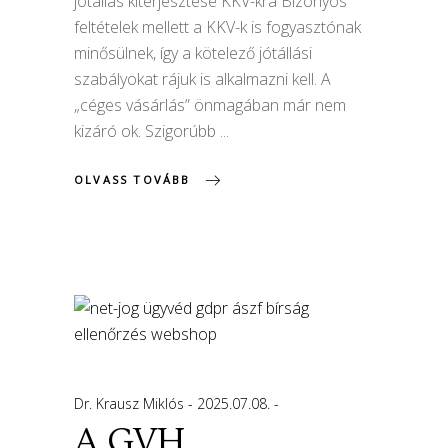
jótállás kiterjesztése KKV-kra Bizonyos
feltételek mellett a KKV-k is fogyasztónak
minősülnek, így a kötelező jótállási
szabályokat rájuk is alkalmazni kell. A
„céges vásárlás” önmagában már nem
kizáró ok. Szigorúbb
OLVASS TOVÁBB
Dr. Krausz Miklós
2025.07.08.
A GVH