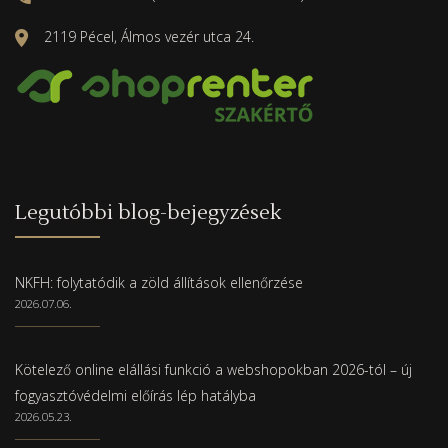
2119 Pécel, Álmos vezér utca 24.
Legutóbbi blog-bejegyzések
NKFH: folytatódik a zöld állítások ellenőrzése
2026.07.06.
Kötelező online elállási funkció a webshopokban 2026-tól – új
fogyasztóvédelmi előírás lép hatályba
2026.05.23.