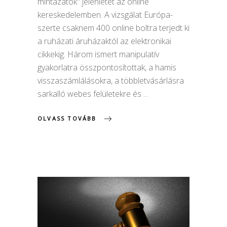
mintázatok" jelenlétet az online
kereskedelemben. A vizsgálat Európa-
szerte csaknem 400 online boltra terjedt ki
a ruházati áruházaktól az elektronikai
cikkekig. Három ismert manipulatív
gyakorlatra összpontosítottak, a hamis
visszaszámlálásokra, a többletvásárlásra
sarkalló webes felületekre és
OLVASS TOVÁBB