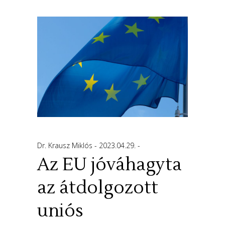
Dr. Krausz Miklós
2023.04.29.
Az EU jóváhagyta
az átdolgozott
uniós