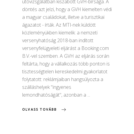
utóvizsgálatban kiszabott GVH-bírsága. A
döntés azt jelzi, hogy a GVH kiemelten védi
a magyar családokat, illetve a turisztikai
ágazatot - írták. Az MTI-nek küldött
közleményükben kiemelik: a nemzeti
versenyhatóság 2018-ban indított
versenyfelügyeleti eljárást a Booking.com
B.V.-vel szemben. A GVH az eljárás során
feltárta, hogy a vállalkozás több ponton is
tisztességtelen kereskedelmi gyakorlatot
folytatott: reklámjaiban hangsúlyozta a
szálláshelyek "ingyenes
lemondhatóságát", azonban a
OLVASS TOVÁBB