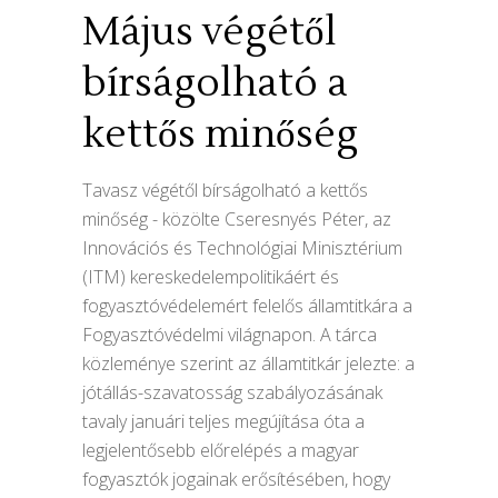
Május végétől
bírságolható a
kettős minőség
Tavasz végétől bírságolható a kettős
minőség - közölte Cseresnyés Péter, az
Innovációs és Technológiai Minisztérium
(ITM) kereskedelempolitikáért és
fogyasztóvédelemért felelős államtitkára a
Fogyasztóvédelmi világnapon. A tárca
közleménye szerint az államtitkár jelezte: a
jótállás-szavatosság szabályozásának
tavaly januári teljes megújítása óta a
legjelentősebb előrelépés a magyar
fogyasztók jogainak erősítésében, hogy