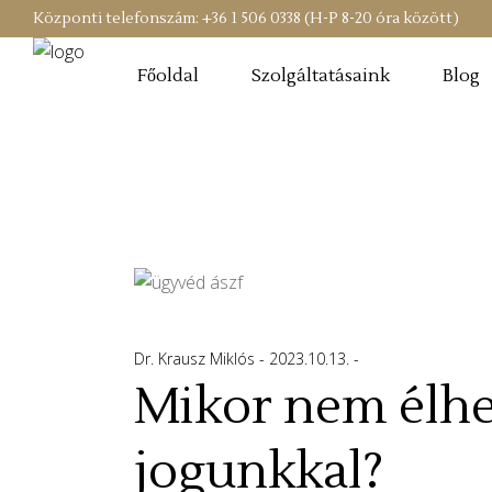
Központi telefonszám: +36 1 506 0338 (H-P 8-20 óra között)
Főoldal
Szolgáltatásaink
Blog
Dr. Krausz Miklós
2023.10.13.
Mikor nem élhet
jogunkkal?