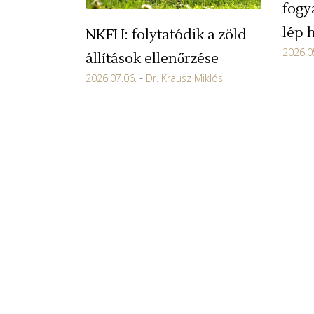
fogy
lép 
NKFH: folytatódik a zöld
2026.0
állítások ellenőrzése
2026.07.06.
Dr. Krausz Miklós