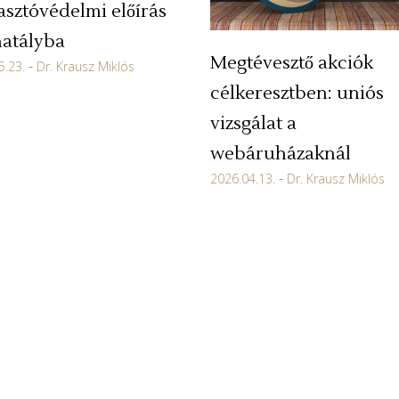
asztóvédelmi előírás
hatályba
Megtévesztő akciók
5.23.
Dr. Krausz Miklós
célkeresztben: uniós
vizsgálat a
webáruházaknál
2026.04.13.
Dr. Krausz Miklós