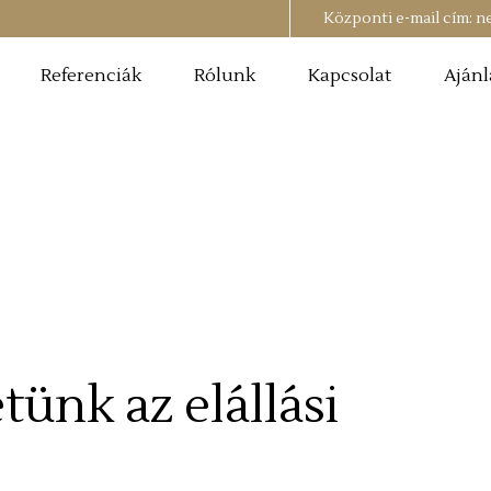
Központi e-mail cím:
n
Referenciák
Rólunk
Kapcsolat
Ajánl
ünk az elállási