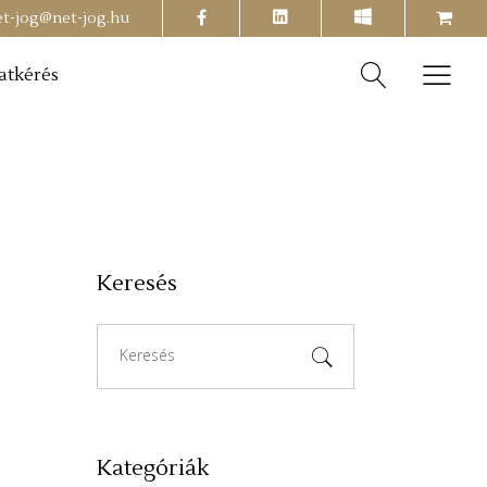
facebook
shopping-
et-jog@net-jog.hu
cart
atkérés
Keresés
Search
for:
Kategóriák