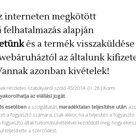
 az interneten megkötött
i felhatalmazás alapján
hetünk
és a termék visszaküldése
webáruháztól az általunk kifizet
 Vannak azonban kivételek!
ek részletes szabályairól szóló 45/2014. (II. 26.) Korm.
akorolhatja az elállási jogát
dés esetében
a szolgáltatás
maradéktalan teljesítése után
, az
tet a fogyasztó számára, csak akkor, ha a teljesítés a fogyasztó
 fogyasztó általi tudomásulvételével kezdődött meg, hogy elveszí
ul teljesítette a szerződést;