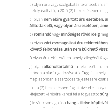
b) olyan áru vagy szolgáltatás tekintetében, ame
befolyásolható, a 20. § (2) bekezdésében megh
c) olyan
nem előre gyártott áru esetében, am
állítottak elő, vagy olyan áru esetében, a
d)
romlandó
vagy
minőségét rövid ideig
megő
e) olyan
zárt csomagolású áru tekintetében,
követő felbontása után nem küldhető vissz
f) olyan áru tekintetében, amely jellegénél fo
g) olyan
alkoholtartalmú
ital tekintetében, a
módon a piaci ingadozásoktól függ, és amelyn
meg, azonban a szerződés teljesítésére csak 
h) – a (2) bekezdésben foglalt kivétellel – oly
kifejezett kérésére keresi fel a fogyasztót
sürg
i) lezárt csomagolású
hang-, illetve képfelv