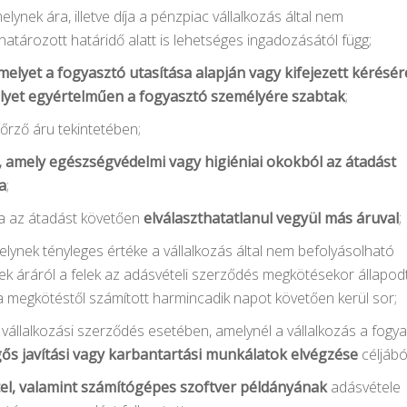
lynek ára, illetve díja a pénzpiac vállalkozás által nem
atározott határidő alatt is lehetséges ingadozásától függ;
elyet a fogyasztó utasítása alapján vagy kifejezett kérésér
melyet egyértelműen a fogyasztó személyére szabtak
;
rző áru tekintetében;
 amely egészségvédelmi vagy higiéniai okokból az átadást
a
;
gva az átadást követően
elválaszthatatlanul vegyül más áruval
;
melynek tényleges értéke a vállalkozás által nem befolyásolható
ek áráról a felek az adásvételi szerződés megkötésekor állapod
a megkötéstől számított harmincadik napot követően kerül sor;
an vállalkozási szerződés esetében, amelynél a vállalkozás a fogy
ős javítási vagy karbantartási munkálatok elvégzése
céljábó
étel, valamint számítógépes szoftver példányának
adásvétele