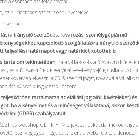
ztó a csomagolást felbontotta;
, az előfizetéses szerződések kivételével;
k esetében;
jtásra irányuló szerződés, fuvarozás, személygépjármű-
vékenységekhez kapcsolódó szolgáltatásra irányuló szerződ
teljesítési határnapot vagy határidőt kötöttek ki
;
is tartalom tekintetében
, ha a vállalkozás a fogyasztó kifejezett
ést, és a fogyasztó e beleegyezésével egyidejűleg nyilatkozott 
sét követően elveszíti a 20. § szerinti jogát, továbbá a vállalkoz
gazolást küldött a fogyasztó részére.
teljeskörően tartalmazza az elállási jog alóli kivételeket) és
ágot, ha a kényelmet és a minőséget választaná, a
kkor készí
édelmi (GDPR) szabályzatait.
p ÁSZF és webshop GDPR HTML, javascript kóddal működik, így a
követő lesz. Végleges megoldást jelent a webshop tulajdonosok