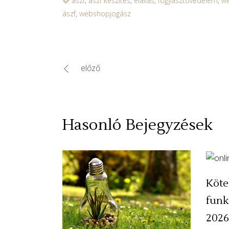
ászf
,
ászf készítés
,
elállás
,
fogyasztóvédelem
,
w
ászf
,
webshopjogász
előző
Hasonló Bejegyzések
Köte
funk
2026