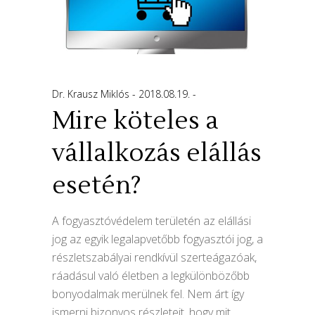
Dr. Krausz Miklós
2018.08.19.
Mire köteles a
vállalkozás elállás
esetén?
A fogyasztóvédelem területén az elállási
jog az egyik legalapvetőbb fogyasztói jog, a
részletszabályai rendkívül szerteágazóak,
ráadásul való életben a legkülönbözőbb
bonyodalmak merülnek fel. Nem árt így
ismerni bizonyos részleteit, hogy mit