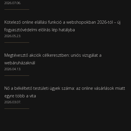
2026.07.06.
Kötelező online elállási funkció a webshopokban 2026-tól – új
fogyasztóvédelmi előírás lép hatályba
2026.05.23.
Megtévesztő akciók célkeresztben: uniós vizsgálat a
webáruházaknál
2026.04.13.
Nő a békéltető testületi ügyek száma: az online vásárlások miatt
egyre több a vita
2026.03.07.