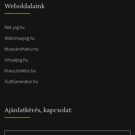
Weboldalaink
Net-jog.hu
Webshopjog.hu
Ittvásárolhatsz.hu
Virtualjog.hu
Krauszmiklos.hu
ÁszfGenerátor.hu
Ajánlatkérés, kapcsolat: