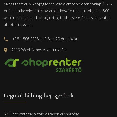
elkészítésével. A Net-jog fennállása alatt több ezer honlap ÁSZF-
ét és adatkezelési tájékoztatóját készítettük el, több, mint 500
webáruház jogi auditot végeztük, több száz GDPR szabályzatot
állítottunk össze.
+36 1 506 0338 (H-P 8 és 20 óra között)
2119 Pécel, Álmos vezér utca 24.
Legutóbbi blog-bejegyzések
NKFH: folytatódik a zöld állítások ellenőrzése