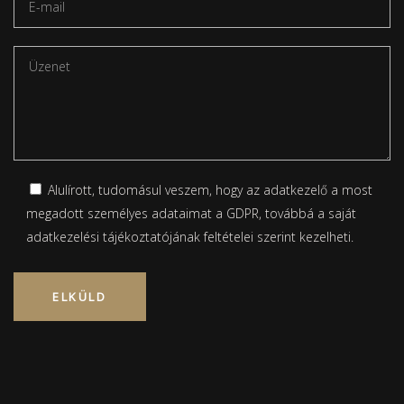
Alulírott, tudomásul veszem, hogy az adatkezelő a most
megadott személyes adataimat a GDPR, továbbá a saját
adatkezelési tájékoztatójának
feltételei szerint kezelheti.
Please leave this field empty.