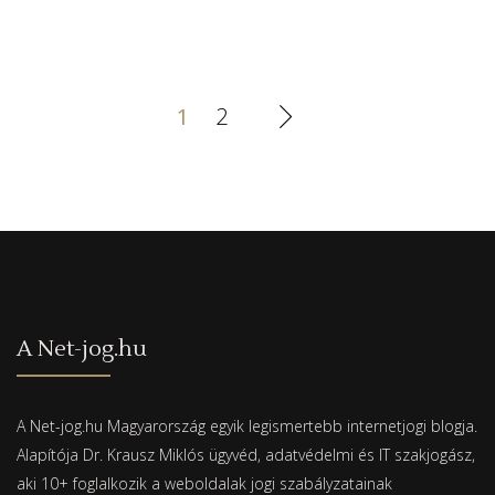
1
2
A Net-jog.hu
A Net-jog.hu Magyarország egyik legismertebb internetjogi blogja.
Alapítója Dr. Krausz Miklós ügyvéd, adatvédelmi és IT szakjogász,
aki 10+ foglalkozik a weboldalak jogi szabályzatainak