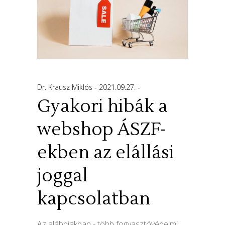
Dr. Krausz Miklós
2021.09.27.
Gyakori hibák a
webshop ÁSZF-
ekben az elállási
joggal
kapcsolatban
Az alábbiakban - több fogyasztóvédelmi