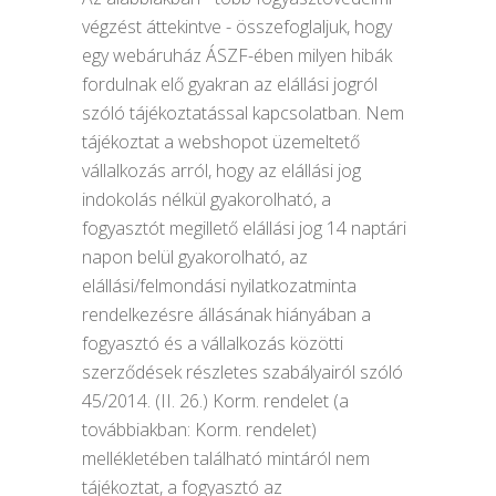
végzést áttekintve - összefoglaljuk, hogy
egy webáruház ÁSZF-ében milyen hibák
fordulnak elő gyakran az elállási jogról
szóló tájékoztatással kapcsolatban. Nem
tájékoztat a webshopot üzemeltető
vállalkozás arról, hogy az elállási jog
indokolás nélkül gyakorolható, a
fogyasztót megillető elállási jog 14 naptári
napon belül gyakorolható, az
elállási/felmondási nyilatkozatminta
rendelkezésre állásának hiányában a
fogyasztó és a vállalkozás közötti
szerződések részletes szabályairól szóló
45/2014. (II. 26.) Korm. rendelet (a
továbbiakban: Korm. rendelet)
mellékletében található mintáról nem
tájékoztat, a fogyasztó az