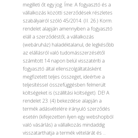
megilleti őt egy jog. Íme: A fogyasztó és a
vállalkozás közötti szerződések részletes
szabályairól szóló 45/2014. (II. 26.) Korm.
rendelet alapján amennyiben a fogyasztó
eláll a szerződéstől, a vállalkozás
(webáruház) haladéktalanul, de legkésőbb
az elállásról való tudomásszerzésétől
számított 14 napon belül visszatéríti a
fogyasztó által ellenszolgáltatásként
megfizetett teljes összeget, ideértve a
teljesítéssel összefüggésben felmerült
költségeket is (szállítási költséget). DE! A
rendelet 23. (4) bekezdése alapján a
termék adásvételére irányuló szerződés
esetén (kifejezetten ilyen egy webshopból
való vásárlás) a vállalkozás mindaddig
visszatarthatja a termék vételárát és