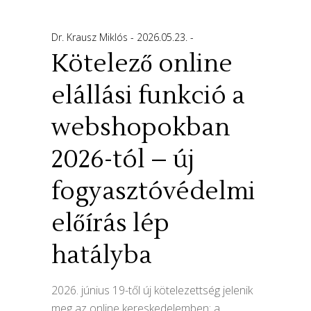
Dr. Krausz Miklós
2026.05.23.
Kötelező online
elállási funkció a
webshopokban
2026-tól – új
fogyasztóvédelmi
előírás lép
hatályba
2026. június 19-től új kötelezettség jelenik
meg az online kereskedelemben: a