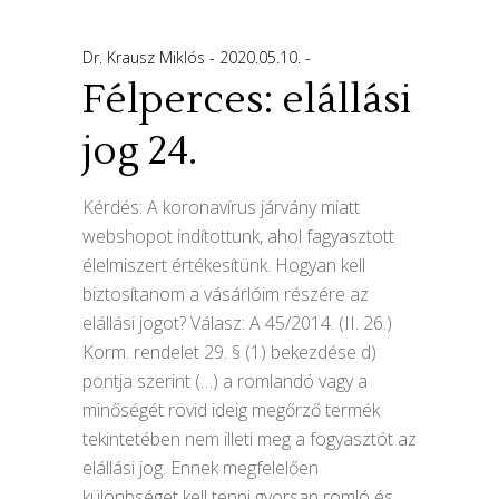
Dr. Krausz Miklós
2020.05.10.
Félperces: elállási
jog 24.
Kérdés: A koronavírus járvány miatt
webshopot indítottunk, ahol fagyasztott
élelmiszert értékesítünk. Hogyan kell
biztosítanom a vásárlóim részére az
elállási jogot? Válasz: A 45/2014. (II. 26.)
Korm. rendelet 29. § (1) bekezdése d)
pontja szerint (…) a romlandó vagy a
minőségét rövid ideig megőrző termék
tekintetében nem illeti meg a fogyasztót az
elállási jog. Ennek megfelelően
különbséget kell tenni gyorsan romló és