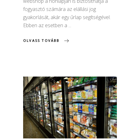
webshop a honlapján is biztosíthatja a
fogyasztó számára az elállási jog
gyakorlását, akár egy űrlap segítségével.
Ebben az esetben a
OLVASS TOVÁBB