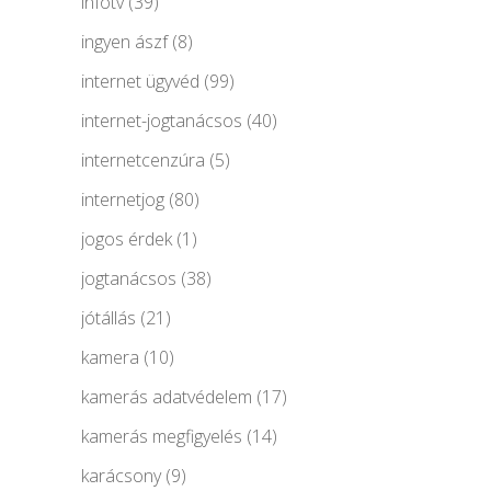
infotv
(39)
ingyen ászf
(8)
internet ügyvéd
(99)
internet-jogtanácsos
(40)
internetcenzúra
(5)
internetjog
(80)
jogos érdek
(1)
jogtanácsos
(38)
jótállás
(21)
kamera
(10)
kamerás adatvédelem
(17)
kamerás megfigyelés
(14)
karácsony
(9)