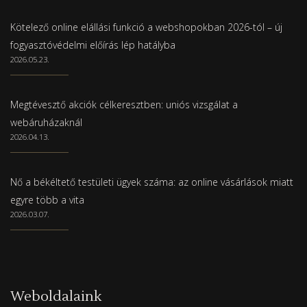
Kötelező online elállási funkció a webshopokban 2026-tól – új
fogyasztóvédelmi előírás lép hatályba
2026.05.23.
Megtévesztő akciók célkeresztben: uniós vizsgálat a
webáruházaknál
2026.04.13.
Nő a békéltető testületi ügyek száma: az online vásárlások miatt
egyre több a vita
2026.03.07.
Weboldalaink