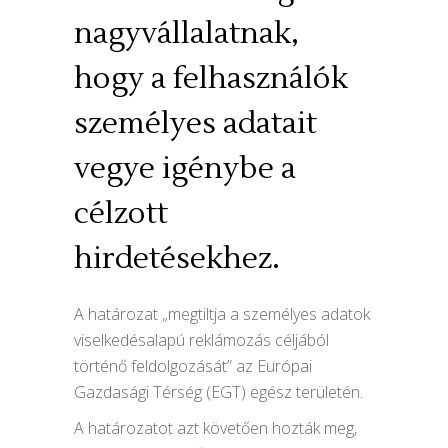
nagyvállalatnak,
hogy a felhasználók
személyes adatait
vegye igénybe a
célzott
hirdetésekhez.
A határozat „megtiltja a személyes adatok
viselkedésalapú reklámozás céljából
történő feldolgozását” az Európai
Gazdasági Térség (EGT) egész területén.
A határozatot azt követően hozták meg,