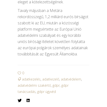
eleget a kötelezettségének.
Tavaly májusban a Metára
rekordösszegű, 1,2 milliárd eurós bírságot
szabott ki az EU, miután a közösségi
platform megsértette az Európai Unió
adatvédelmi szabályait és egy korábbi
uniós bírósági ítéletet követően folytatta
az európai polgárok személyes adatainak
továbbítását az Egyesült Államokba.
0
adatkezelés
,
adatkezelő
,
adatvédelem
,
adatvédelmi szakértő
,
gdpr
,
gdpr
tanácsadás
,
gdpr ügyvéd