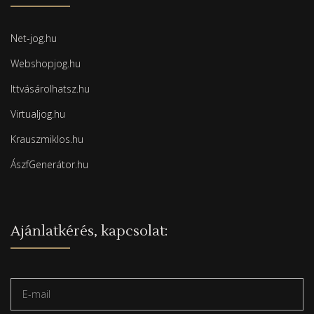
Net-jog.hu
Webshopjog.hu
Ittvásárolhatsz.hu
Virtualjog.hu
Krauszmiklos.hu
ÁszfGenerátor.hu
Ajánlatkérés, kapcsolat: