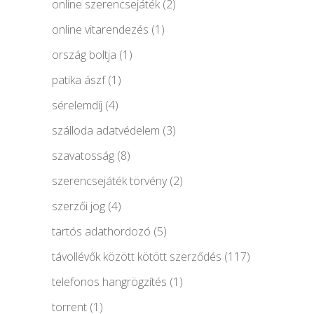
online szerencsejáték
(2)
online vitarendezés
(1)
ország boltja
(1)
patika ászf
(1)
sérelemdíj
(4)
szálloda adatvédelem
(3)
szavatosság
(8)
szerencsejáték törvény
(2)
szerzői jog
(4)
tartós adathordozó
(5)
távollévők között kötött szerződés
(117)
telefonos hangrögzítés
(1)
torrent
(1)