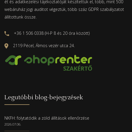
ét és adatkezelési tájékoztatóját készítettük el, több, mint 500
webáruház jogi auditot végeztük, több száz GDPR szabályzatot
állítottunk össze.
+36 1 506 0338 (H-P 8 és 20 óra között)
2119 Pécel, Álmos vezér utca 24.
Legutóbbi blog-bejegyzések
NKFH: folytatódik a zöld állítások ellenőrzése
2026.07.06.