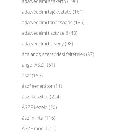
adatvédelmi szakértő
(196)
adatvédelmi tájékoztató
(161)
adatvédelmi tanácsadás
(185)
adatvédelmi tisztviselő
(48)
adatvédelmi törvény
(98)
általános szerződési feltételek
(97)
angol ÁSZF
(61)
ászf
(193)
ászf generátor
(11)
ászf készítés
(224)
ÁSZF kezelő
(20)
ászf minta
(116)
ÁSZF modul
(11)