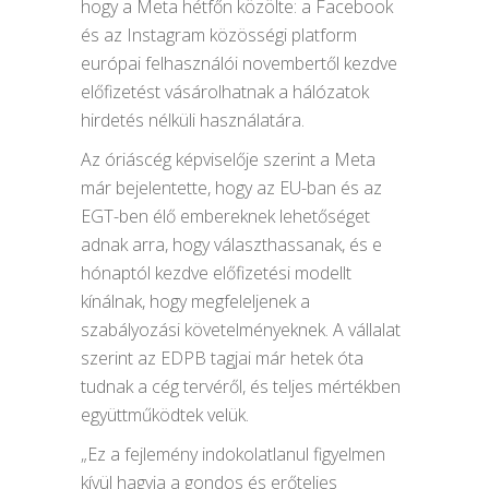
hogy a Meta hétfőn közölte: a Facebook
és az Instagram közösségi platform
európai felhasználói novembertől kezdve
előfizetést vásárolhatnak a hálózatok
hirdetés nélküli használatára.
Az óriáscég képviselője szerint a Meta
már bejelentette, hogy az EU-ban és az
EGT-ben élő embereknek lehetőséget
adnak arra, hogy választhassanak, és e
hónaptól kezdve előfizetési modellt
kínálnak, hogy megfeleljenek a
szabályozási követelményeknek. A vállalat
szerint az EDPB tagjai már hetek óta
tudnak a cég tervéről, és teljes mértékben
együttműködtek velük.
„Ez a fejlemény indokolatlanul figyelmen
kívül hagyja a gondos és erőteljes