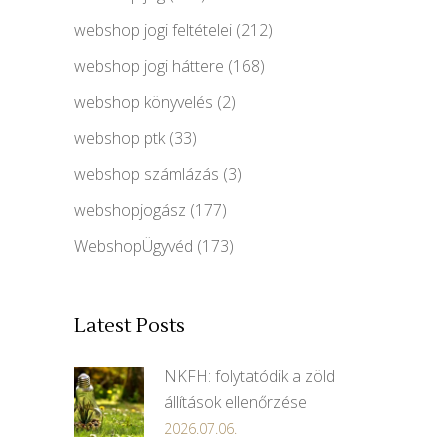
webshop jogi feltételei
(212)
webshop jogi háttere
(168)
webshop könyvelés
(2)
webshop ptk
(33)
webshop számlázás
(3)
webshopjogász
(177)
WebshopÜgyvéd
(173)
Latest Posts
NKFH: folytatódik a zöld
állítások ellenőrzése
2026.07.06.