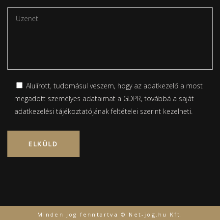
Alulírott, tudomásul veszem, hogy az adatkezelő a most
megadott személyes adataimat a GDPR, továbbá a saját
adatkezelési tájékoztatójának
feltételei szerint kezelheti.
Please leave this field empty.
Minden jog fenntartva © Net-jog.hu Kft.