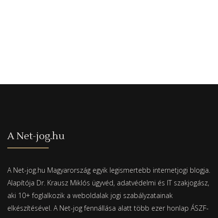
A Net-jog.hu
A Net-jog.hu Magyarország egyik legismertebb internetjogi blogja.
Alapítója Dr. Krausz Miklós ügyvéd, adatvédelmi és IT szakjogász,
aki 10+ foglalkozik a weboldalak jogi szabályzatainak
elkészítésével. A Net-jog fennállása alatt több ezer honlap ÁSZF-