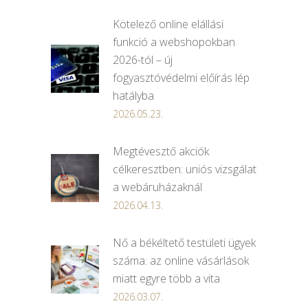
Kötelező online elállási
funkció a webshopokban
2026-tól – új
fogyasztóvédelmi előírás lép
hatályba
2026.05.23.
Megtévesztő akciók
célkeresztben: uniós vizsgálat
a webáruházaknál
2026.04.13.
Nő a békéltető testületi ügyek
száma: az online vásárlások
miatt egyre több a vita
2026.03.07.