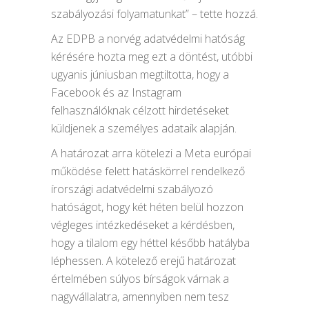
szabályozási folyamatunkat” – tette hozzá.
Az EDPB a norvég adatvédelmi hatóság
kérésére hozta meg ezt a döntést, utóbbi
ugyanis júniusban megtiltotta, hogy a
Facebook és az Instagram
felhasználóknak célzott hirdetéseket
küldjenek a személyes adataik alapján.
A határozat arra kötelezi a Meta európai
működése felett hatáskörrel rendelkező
írországi adatvédelmi szabályozó
hatóságot, hogy két héten belül hozzon
végleges intézkedéseket a kérdésben,
hogy a tilalom egy héttel később hatályba
léphessen. A kötelező erejű határozat
értelmében súlyos bírságok várnak a
nagyvállalatra, amennyiben nem tesz