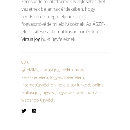
kereskedelmi platformok is fejlesztéseket
vezetnek be annak érdekében, hogy
rendszereik megfeleljenek az új
fogyasztóvédelmi előírásoknak. Az ÁSZF-
ek frissítése automatikusan történik a
Virtualjog
.hu-s ügyfeleknek.
0
elállás
,
elállási jog
,
elektronikus
kereskedelem
,
fogyasztóvédelem
,
internetügyvéd
,
online elállási funkció
,
online
elállási jog
,
ügyvéd
,
ügyvédek
,
webshop ászf
,
webshop ügyvéd