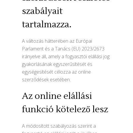
szabályait
tartalmazza.
A változás hátterében az Európai
Parlament és a Tanács (EU) 2023/2673
irányelve áll, amely a fogyasztói elállási jog
gyakorlásának egyszerűsítését és
egységesítését célozza az online
szerződések esetében.
Az online elállási
funkció kötelező lesz
A módosított szabályozás szerint a