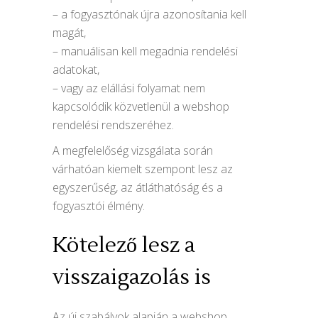
– a fogyasztónak újra azonosítania kell
magát,
– manuálisan kell megadnia rendelési
adatokat,
– vagy az elállási folyamat nem
kapcsolódik közvetlenül a webshop
rendelési rendszeréhez.
A megfelelőség vizsgálata során
várhatóan kiemelt szempont lesz az
egyszerűség, az átláthatóság és a
fogyasztói élmény.
Kötelező lesz a
visszaigazolás is
Az új szabályok alapján a webshop