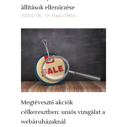
állítások ellenőrzése
2026.07.06.
Dr. Krausz Miklós
Megtévesztő akciók
célkeresztben: uniós vizsgálat a
webáruházaknál