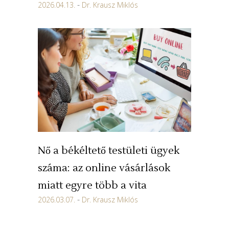
2026.04.13.
Dr. Krausz Miklós
Nő a békéltető testületi ügyek
száma: az online vásárlások
miatt egyre több a vita
2026.03.07.
Dr. Krausz Miklós