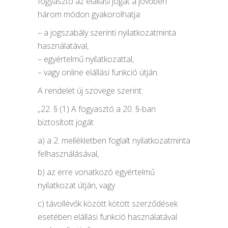
fogyasztó az elállási jogát a jövőben
három módon gyakorolhatja:
– a jogszabály szerinti nyilatkozatminta
használatával,
– egyértelmű nyilatkozattal,
– vagy online elállási funkció útján.
A rendelet új szövege szerint:
„22. § (1) A fogyasztó a 20. §-ban
biztosított jogát
a) a 2. mellékletben foglalt nyilatkozatminta
felhasználásával,
b) az erre vonatkozó egyértelmű
nyilatkozat útján, vagy
c) távollévők között kötött szerződések
esetében elállási funkció használatával