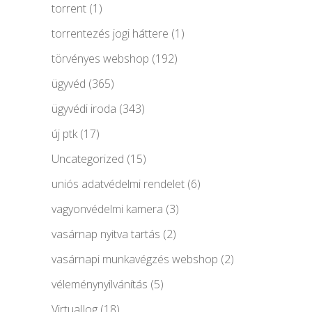
torrent
(1)
torrentezés jogi háttere
(1)
törvényes webshop
(192)
ügyvéd
(365)
ügyvédi iroda
(343)
új ptk
(17)
Uncategorized
(15)
uniós adatvédelmi rendelet
(6)
vagyonvédelmi kamera
(3)
vasárnap nyitva tartás
(2)
vasárnapi munkavégzés webshop
(2)
véleménynyilvánítás
(5)
VirtualJog
(18)