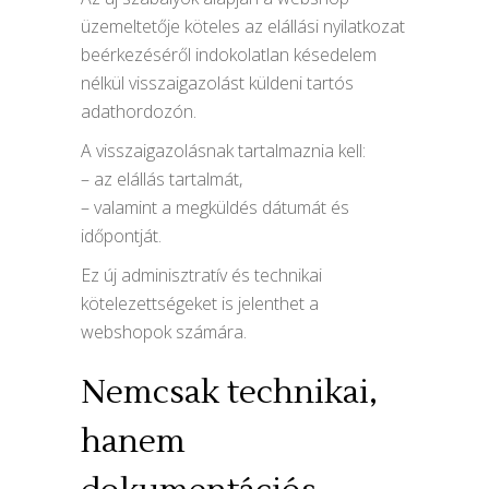
üzemeltetője köteles az elállási nyilatkozat
beérkezéséről indokolatlan késedelem
nélkül visszaigazolást küldeni tartós
adathordozón.
A visszaigazolásnak tartalmaznia kell:
– az elállás tartalmát,
– valamint a megküldés dátumát és
időpontját.
Ez új adminisztratív és technikai
kötelezettségeket is jelenthet a
webshopok számára.
Nemcsak technikai,
hanem