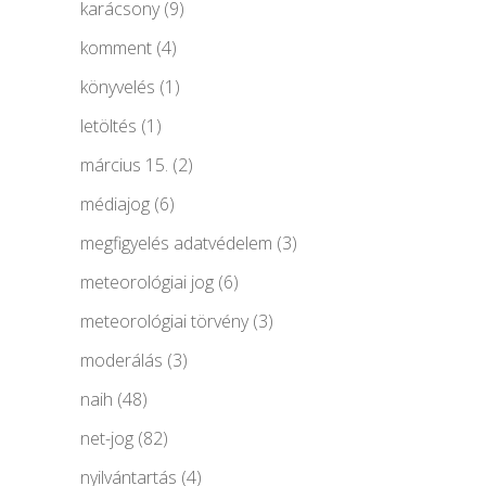
karácsony
(9)
komment
(4)
könyvelés
(1)
letöltés
(1)
március 15.
(2)
médiajog
(6)
megfigyelés adatvédelem
(3)
meteorológiai jog
(6)
meteorológiai törvény
(3)
moderálás
(3)
naih
(48)
net-jog
(82)
nyilvántartás
(4)