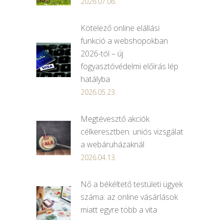
2026.07.06.
Kötelező online elállási
funkció a webshopokban
2026-tól – új
fogyasztóvédelmi előírás lép
hatályba
2026.05.23.
Megtévesztő akciók
célkeresztben: uniós vizsgálat
a webáruházaknál
2026.04.13.
Nő a békéltető testületi ügyek
száma: az online vásárlások
miatt egyre több a vita