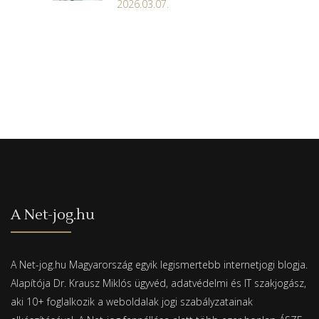
2026.03.07.
A Net-jog.hu
A Net-jog.hu Magyarország egyik legismertebb internetjogi blogja.
Alapítója Dr. Krausz Miklós ügyvéd, adatvédelmi és IT szakjogász,
aki 10+ foglalkozik a weboldalak jogi szabályzatainak