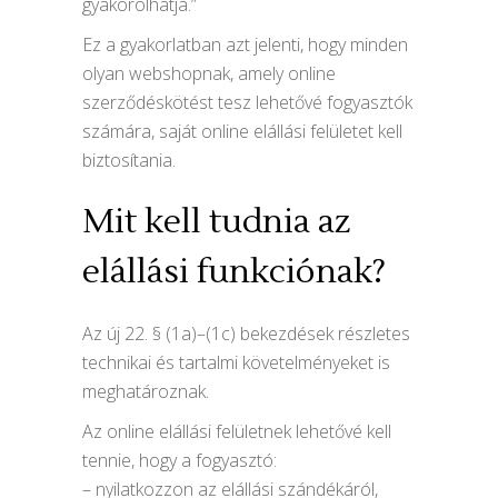
gyakorolhatja.”
Ez a gyakorlatban azt jelenti, hogy minden
olyan webshopnak, amely online
szerződéskötést tesz lehetővé fogyasztók
számára, saját online elállási felületet kell
biztosítania.
Mit kell tudnia az
elállási funkciónak?
Az új 22. § (1a)–(1c) bekezdések részletes
technikai és tartalmi követelményeket is
meghatároznak.
Az online elállási felületnek lehetővé kell
tennie, hogy a fogyasztó:
– nyilatkozzon az elállási szándékáról,