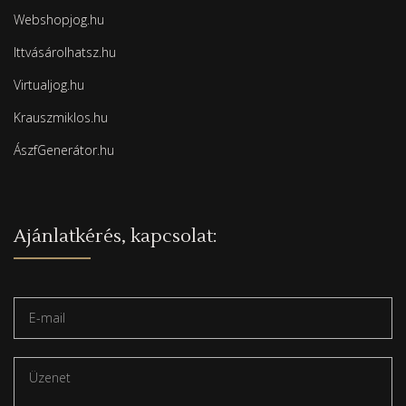
Webshopjog.hu
Ittvásárolhatsz.hu
Virtualjog.hu
Krauszmiklos.hu
ÁszfGenerátor.hu
Ajánlatkérés, kapcsolat: