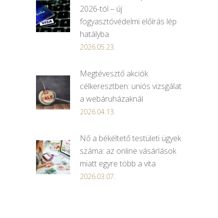
2026-tól – új
fogyasztóvédelmi előírás lép
hatályba
2026.05.23.
Megtévesztő akciók
célkeresztben: uniós vizsgálat
a webáruházaknál
2026.04.13.
Nő a békéltető testületi ügyek
száma: az online vásárlások
miatt egyre több a vita
2026.03.07.