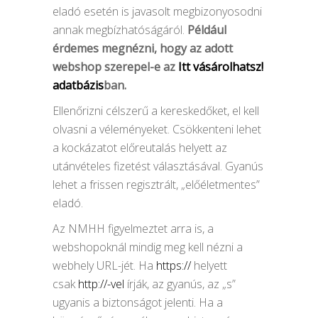
eladó esetén is javasolt megbizonyosodni
annak megbízhatóságáról.
Például
érdemes megnézni, hogy az adott
webshop szerepel-e az
Itt vásárolhatsz!
adatbázis
ban.
Ellenőrizni célszerű a kereskedőket, el kell
olvasni a véleményeket. Csökkenteni lehet
a kockázatot előreutalás helyett az
utánvételes fizetést választásával. Gyanús
lehet a frissen regisztrált, „előéletmentes”
eladó.
Az NMHH figyelmeztet arra is, a
webshopoknál mindig meg kell nézni a
webhely URL-jét. Ha
https://
helyett
csak
http://-vel
írják, az gyanús, az „s”
ugyanis a biztonságot jelenti. Ha a