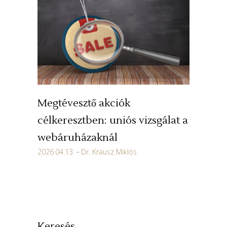
Megtévesztő akciók
célkeresztben: uniós vizsgálat a
webáruházaknál
2026.04.13.
Dr. Krausz Miklós
Keresés