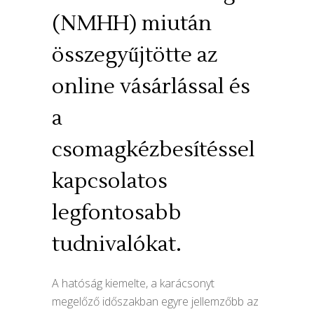
(NMHH) miután
összegyűjtötte az
online vásárlással és
a
csomagkézbesítéssel
kapcsolatos
legfontosabb
tudnivalókat.
A hatóság kiemelte, a karácsonyt
megelőző időszakban egyre jellemzőbb az