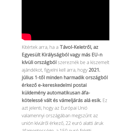
Kitértek arra, ha a
Távol-Keletről, az
Egyesült Királyságból vagy más EU-n
kívüli országból
szereznék be a kiszemelt
ajándékot, figyelni kell arra, hogy
2021.
július 1-től minden harmadik országból
érkező e-kereskedelmi postai
küldemény automatikusan áfa-
kötelessé vált és vámeljárás alá esik.
Ez
azt jelenti, hogy az Európai Unió
valamennyi országában megszűnt az
unión kívülről érkező, 22 euró alatti áruk
áfamentessége, a 150 euró feletti