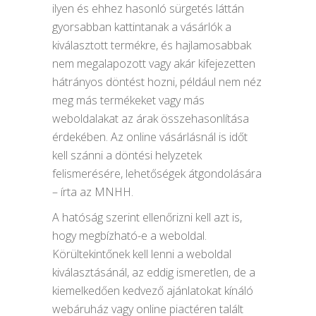
ilyen és ehhez hasonló sürgetés láttán
gyorsabban kattintanak a vásárlók a
kiválasztott termékre, és hajlamosabbak
nem megalapozott vagy akár kifejezetten
hátrányos döntést hozni, például nem néz
meg más termékeket vagy más
weboldalakat az árak összehasonlítása
érdekében. Az online vásárlásnál is időt
kell szánni a döntési helyzetek
felismerésére, lehetőségek átgondolására
– írta az MNHH.
A hatóság szerint ellenőrizni kell azt is,
hogy megbízható-e a weboldal.
Körültekintőnek kell lenni a weboldal
kiválasztásánál, az eddig ismeretlen, de a
kiemelkedően kedvező ajánlatokat kínáló
webáruház vagy online piactéren talált