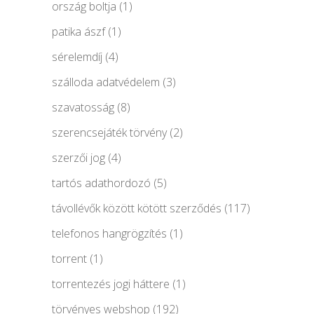
ország boltja
(1)
patika ászf
(1)
sérelemdíj
(4)
szálloda adatvédelem
(3)
szavatosság
(8)
szerencsejáték törvény
(2)
szerzői jog
(4)
tartós adathordozó
(5)
távollévők között kötött szerződés
(117)
telefonos hangrögzítés
(1)
torrent
(1)
torrentezés jogi háttere
(1)
törvényes webshop
(192)