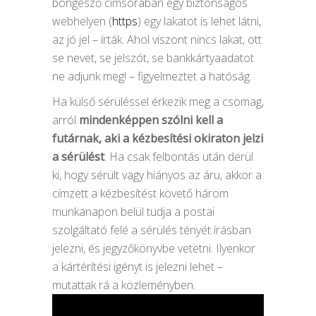
böngésző címsorában egy biztonságos
webhelyen (
https
) egy lakatot is lehet látni,
az jó jel – írták. Ahol viszont nincs lakat, ott
se nevet, se jelszót, se bankkártyaadatot
ne adjunk meg! – figyelmeztet a hatóság.
Ha külső sérüléssel érkezik meg a csomag,
arról
mindenképpen szólni kell a
futárnak, aki a kézbesítési okiraton jelzi
a sérülést
. Ha csak felbontás után derül
ki, hogy sérült vagy hiányos az áru, akkor a
címzett a kézbesítést követő három
munkanapon belül tudja a postai
szolgáltató felé a sérülés tényét írásban
jelezni, és jegyzőkönyvbe vetetni. Ilyenkor
a kártérítési igényt is jelezni lehet –
mutattak rá a közleményben.