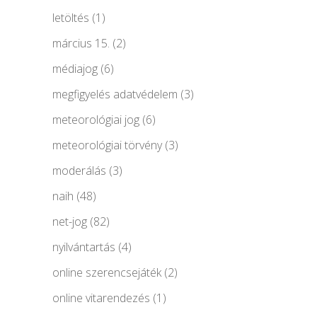
letöltés
(1)
március 15.
(2)
médiajog
(6)
megfigyelés adatvédelem
(3)
meteorológiai jog
(6)
meteorológiai törvény
(3)
moderálás
(3)
naih
(48)
net-jog
(82)
nyilvántartás
(4)
online szerencsejáték
(2)
online vitarendezés
(1)