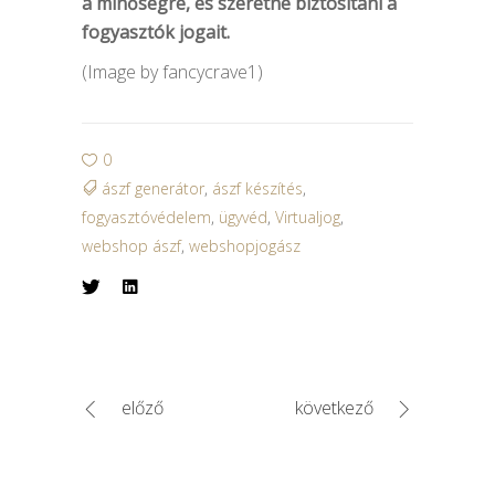
a minőségre, és szeretné biztosítani a
fogyasztók jogait.
(Image by fancycrave1)
0
ászf generátor
,
ászf készítés
,
fogyasztóvédelem
,
ügyvéd
,
Virtualjog
,
webshop ászf
,
webshopjogász
előző
következő