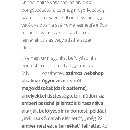
ünnepi online vásárlás, az árucikkek
böngészésétől a csomag megérkezéséig
számos apróságra kell odafigyelni, hogy a
vevők valóban a számukra legmegfelelőbb
terméket válasszák, és közben ne
legyenek csalás vagy adathalászat
áldozatai.
„Ne hagyjuk magunkat befolyásolni a
döntésben” – hívja fel a figyelmet az
MNHH. Hozzátették,
számos webshop
alkalmaz úgynevezett sötét
megoldásokat (dark patterns),
amelyekkel tisztességtelen módon, az
emberi psziché jellemzőit kihasználva
akarják befolyásolni a döntést, például
„már csak 5 darab elérhető”, „még 22
ember nézi ezt a terméket” felirattal.
Az