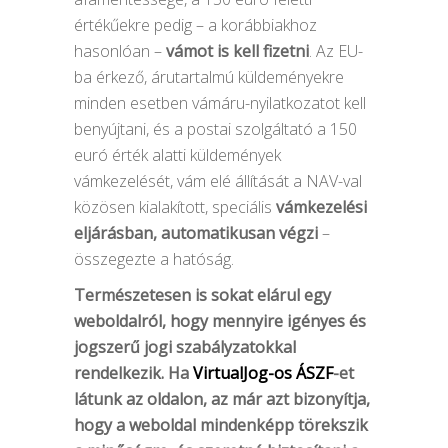
értékűekre pedig – a korábbiakhoz
hasonlóan –
vámot is kell fizetni
. Az EU-
ba érkező, árutartalmú küldeményekre
minden esetben vámáru-nyilatkozatot kell
benyújtani, és a postai szolgáltató a 150
euró érték alatti küldemények
vámkezelését, vám elé állítását a NAV-val
közösen kialakított, speciális
vámkezelési
eljárásban, automatikusan végzi
–
összegezte a hatóság.
Természetesen is sokat elárul egy
weboldalról, hogy mennyire igényes és
jogszerű jogi szabályzatokkal
rendelkezik. Ha
VirtualJog-os ÁSZF
-et
látunk az oldalon, az már azt bizonyítja,
hogy a weboldal mindenképp törekszik