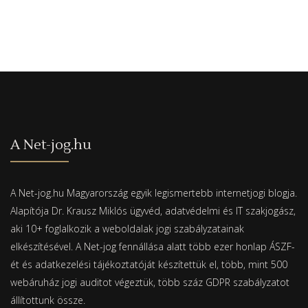
A Net-jog.hu
A Net-jog.hu Magyarország egyik legismertebb internetjogi blogja.
Alapítója Dr. Krausz Miklós ügyvéd, adatvédelmi és IT szakjogász,
aki 10+ foglalkozik a weboldalak jogi szabályzatainak
elkészítésével. A Net-jog fennállása alatt több ezer honlap ÁSZF-
ét és adatkezelési tájékoztatóját készítettük el, több, mint 500
webáruház jogi auditot végeztük, több száz GDPR szabályzatot
állítottunk össze.