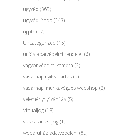
ügyvéd
(365)
ügyvédi iroda
(343)
új ptk
(17)
Uncategorized
(15)
uniós adatvédelmi rendelet
(6)
vagyonvédelmi kamera
(3)
vasárnap nyitva tartás
(2)
vasárnapi munkavégzés webshop
(2)
véleménynyilvánítás
(5)
VirtualJog
(18)
visszatartási jog
(1)
webáruház adatvédelem
(85)