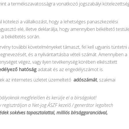
amint a termékszavatosságra vonatkozó jogszabályi kötelezettsé
l kötelezi a vállalkozást, hogy a lehetséges panaszkezelési
ogyasztó elé, illetve deklarálja, hogy amennyiben békéltető testül
 a békéltetés során.
rvény további követelményeket támaszt, fel kell ugyanis tüntetni 
gnevezését, és a nyilvántartásba vételi számát. Amennyiben a
nységet végez, vagy ilyen tevékenység körében elkészített
edélyező
hatóság
adatait és az engedélyszámot is.
nek az internetes üzletet üzemeltető
adószámát
, szakmai
ályoknak megfelelően és kerülje el a bírságokat!
y regisztráljon a Net-jog ÁSZF kezelő / generátor legaltech
édek sokéves tapasztalattal, milliós bírsággaranciával,