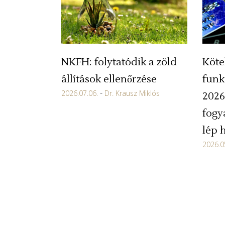
NKFH: folytatódik a zöld
Köte
állítások ellenőrzése
funk
2026.07.06.
Dr. Krausz Miklós
2026
fogy
lép 
2026.0