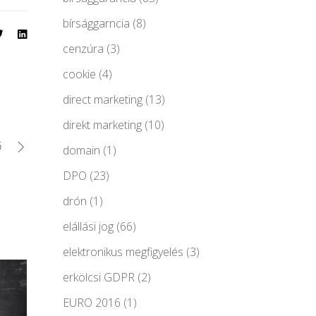
bírsággarncia
(8)
cenzúra
(3)
cookie
(4)
direct marketing
(13)
direkt marketing
(10)
ő
domain
(1)
DPO
(23)
drón
(1)
elállási jog
(66)
elektronikus megfigyelés
(3)
erkölcsi GDPR
(2)
EURO 2016
(1)