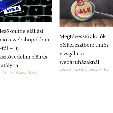
lező online elállási
Megtévesztő akciók
ció a webshopokban
célkeresztben: uniós
-tól – új
vizsgálat a
asztóvédelmi előírás
webáruházaknál
hatályba
2026.04.13.
Dr. Krausz Miklós
5.23.
Dr. Krausz Miklós