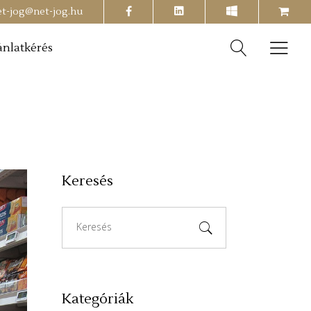
facebook
shopping-
et-jog@net-jog.hu
cart
ánlatkérés
Keresés
Search
for:
Kategóriák