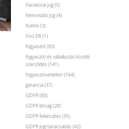
Facebook jog
(5)
felmondási jog
(4)
fizetés
(3)
Foci EB
(1)
fogyasztó
(83)
fogyasztó és vállalkozás közötti
szerződés
(141)
fogyasztóvédelem
(164)
garancia
(37)
GDPR
(80)
GDPR bírság
(28)
GDPR felkészítés
(35)
GDPR jogi tanácsadás
(42)