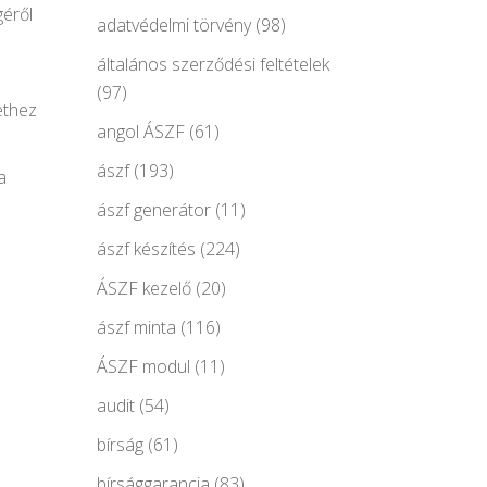
géről
adatvédelmi törvény
(98)
általános szerződési feltételek
(97)
ethez
angol ÁSZF
(61)
ászf
(193)
a
ászf generátor
(11)
ászf készítés
(224)
ÁSZF kezelő
(20)
ászf minta
(116)
ÁSZF modul
(11)
audit
(54)
bírság
(61)
bírsággarancia
(83)