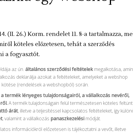
. (II. 26.) Korm. rendelet 11. §-a tartalmazza, me
iről köteles előzetesen, tehát a szerződés
 a fogyasztót.
ldája az ún.
általános szerződési feltételek
megalkotása, ami
alkozás deklarálja azokat a feltételeket, amelyeket a webshop
 kötése (rendelések a webshopból) során.
p
a termék lényeges tulajdonságairól, a vállalkozás nevéről,
ről.
A termék tulajdonságain felül természetesen köteles feltünt
ttó árát
, illetve a teljesítéssel kapcsolatos feltételeket, így külö
ét
, valamint a vállalkozás
panaszkezelési
módját.
atos információkról előzetesen is tájékoztatni a vevőt, illetve