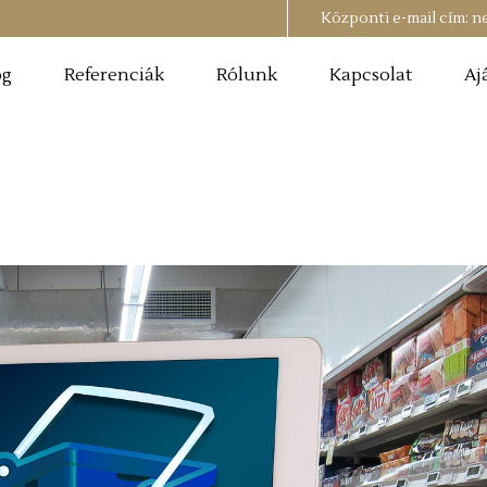
Központi e-mail cím:
n
og
Referenciák
Rólunk
Kapcsolat
Aj