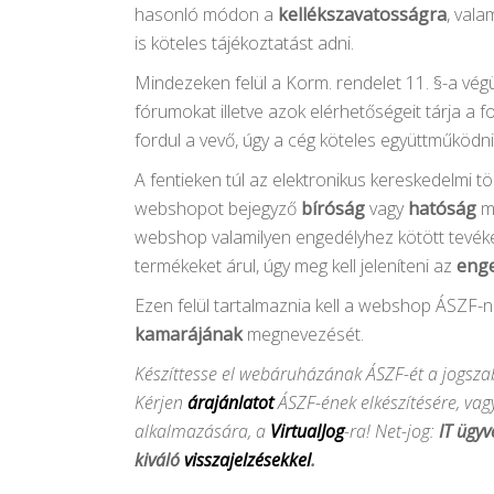
hasonló módon a
kellékszavatosságra
, val
is köteles tájékoztatást adni.
Mindezeken felül a Korm. rendelet 11. §-a végü
fórumokat illetve azok elérhetőségeit tárja a f
fordul a vevő, úgy a cég köteles együttműködni
A fentieken túl az elektronikus kereskedelmi tö
webshopot bejegyző
bíróság
vagy
hatóság
me
webshop valamilyen engedélyhez kötött tevéke
termékeket árul, úgy meg kell jeleníteni az
eng
Ezen felül tartalmaznia kell a webshop ÁSZF-
kamarájának
megnevezését.
Készíttesse el webáruházának ÁSZF-ét a jogszab
Kérjen
árajánlatot
ÁSZF-ének elkészítésére, vag
alkalmazására, a
VirtualJog
-ra! Net-jog:
IT ügyv
kiváló
visszajelzésekkel
.