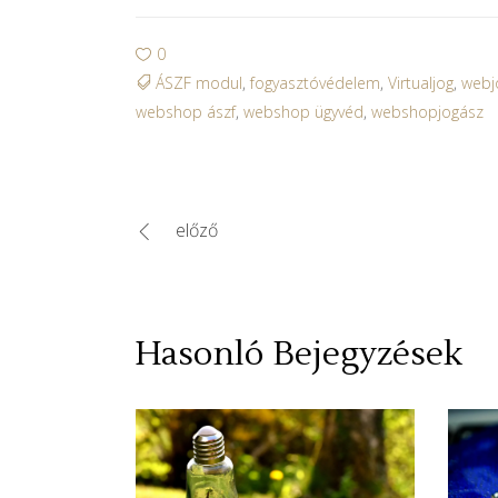
0
ÁSZF modul
,
fogyasztóvédelem
,
Virtualjog
,
webj
webshop ászf
,
webshop ügyvéd
,
webshopjogász
előző
Hasonló Bejegyzések