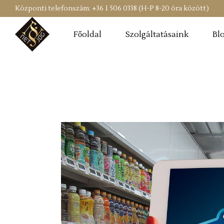
Központi telefonszám: +36 1 506 0338 (H-P 8-20 óra között)
Főoldal
Szolgáltatásaink
Bl