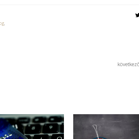
og
,
következ