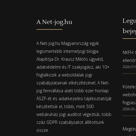
Legu
A Net-jog.hu
beje
A Net-jog.hu Magyarország egyik
legismertebb internetjogi blogja.
NKFH: f
Alapítója Dr. Krausz Miklós ügyvéd,
ellenő
adatvédelmi és IT szakjogász, aki 10+
2026.07.
foglalkozik a weboldalak jogi
szabályzatainak elkészítésével. A Net-
Kötelez
jog fennállása alatt több ezer honlap
websho
ÁSZF-ét és adatkezelési tájékoztatóját
fogyas
készítettük el, több, mint 500
2026.05.
webáruház jogi auditot végeztük, több
száz GDPR szabályzatot állítottunk
Megtév
össze.