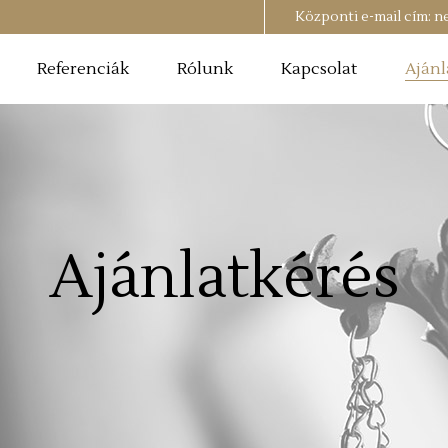
Központi e-mail cím:
n
Referenciák
Rólunk
Kapcsolat
Ajánl
Ajánlatkérés