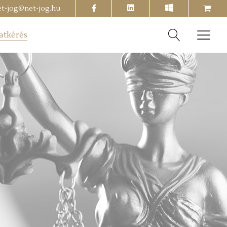
facebook
shopping-
et-jog@net-jog.hu
cart
atkérés