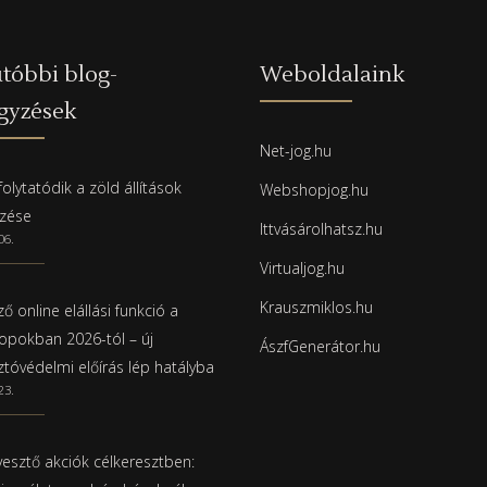
tóbbi blog-
Weboldalaink
gyzések
Net-jog.hu
olytatódik a zöld állítások
Webshopjog.hu
rzése
Ittvásárolhatsz.hu
06.
Virtualjog.hu
Krauszmiklos.hu
ő online elállási funkció a
pokban 2026-tól – új
ÁszfGenerátor.hu
ztóvédelmi előírás lép hatályba
23.
esztő akciók célkeresztben: