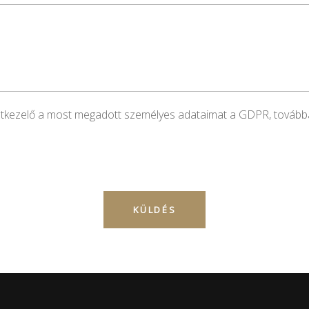
datkezelő a most megadott személyes adataimat a GDPR, tovább
Please leave this field empty.