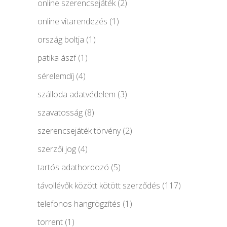
online szerencsejáték
(2)
online vitarendezés
(1)
ország boltja
(1)
patika ászf
(1)
sérelemdíj
(4)
szálloda adatvédelem
(3)
szavatosság
(8)
szerencsejáték törvény
(2)
szerzői jog
(4)
tartós adathordozó
(5)
távollévők között kötött szerződés
(117)
telefonos hangrögzítés
(1)
torrent
(1)