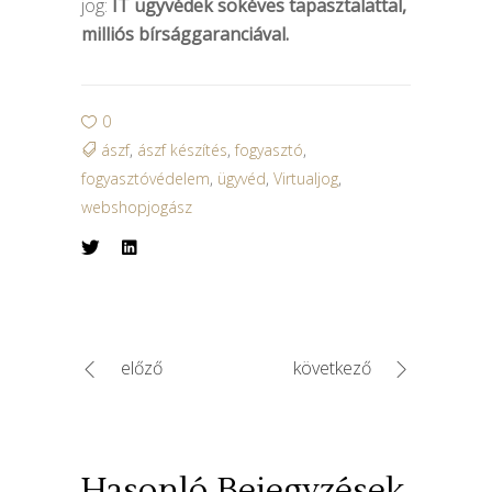
jog:
IT ügyvédek sokéves tapasztalattal,
milliós bírsággaranciával.
0
ászf
,
ászf készítés
,
fogyasztó
,
fogyasztóvédelem
,
ügyvéd
,
Virtualjog
,
webshopjogász
előző
következő
Hasonló Bejegyzések