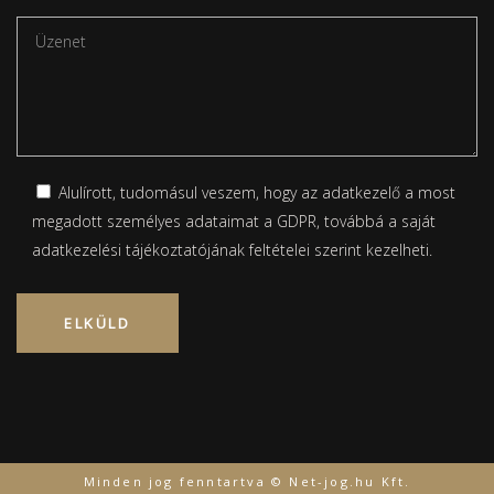
Alulírott, tudomásul veszem, hogy az adatkezelő a most
megadott személyes adataimat a GDPR, továbbá a saját
adatkezelési tájékoztatójának
feltételei szerint kezelheti.
Please leave this field empty.
Minden jog fenntartva © Net-jog.hu Kft.