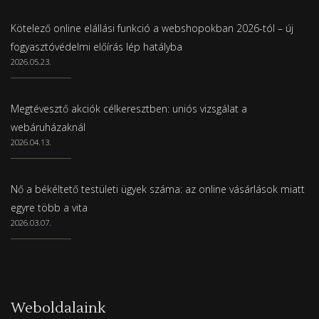
Kötelező online elállási funkció a webshopokban 2026-tól – új
fogyasztóvédelmi előírás lép hatályba
2026.05.23.
Megtévesztő akciók célkeresztben: uniós vizsgálat a
webáruházaknál
2026.04.13.
Nő a békéltető testületi ügyek száma: az online vásárlások miatt
egyre több a vita
2026.03.07.
Weboldalaink