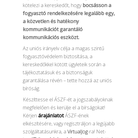
kötelezi a kereskedőt, hogy
bocsásson a
fogyasztó rendelkezésére legalább egy,
a közvetlen és hatékony
kommunikációt garantáló
kommunikációs eszközt.
Az uniós irányelv célja a magas szintű
fogyasztóvédelem biztosítása, a
kereskedőkkel kötött ügyleteik során a
tájékoztatásuk és a biztonságuk
garantálása révén – tette hozzá az uniós
bíróság.
Készíttesse el ÁSZF-ét a jogszabályoknak
megfelelően és kerülje el a bírságokat!
Kérjen
árajánlatot
ÁSZF-ének
elkészítésére, vagy regisztráljon a legújabb
szolgáltatásunkra, a
VirtualJog
-ra! Net-