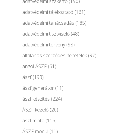
adatvédelmi szakértő
(196)
adatvédelmi tájékoztató
(161)
adatvédelmi tanácsadás
(185)
adatvédelmi tisztviselő
(48)
adatvédelmi törvény
(98)
általános szerződési feltételek
(97)
angol ÁSZF
(61)
ászf
(193)
ászf generátor
(11)
ászf készítés
(224)
ÁSZF kezelő
(20)
ászf minta
(116)
ÁSZF modul
(11)