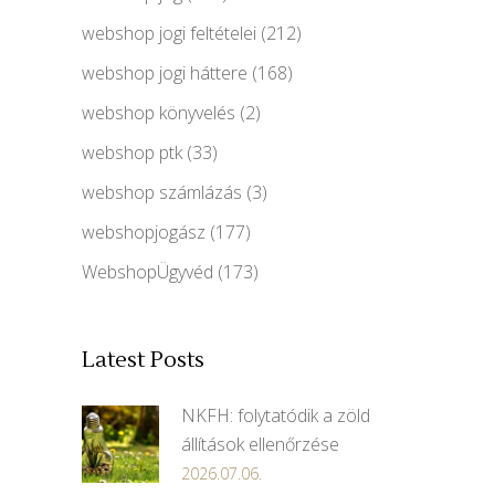
webshop jogi feltételei
(212)
webshop jogi háttere
(168)
webshop könyvelés
(2)
webshop ptk
(33)
webshop számlázás
(3)
webshopjogász
(177)
WebshopÜgyvéd
(173)
Latest Posts
NKFH: folytatódik a zöld
állítások ellenőrzése
2026.07.06.