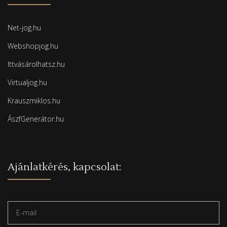
Net-jog.hu
Webshopjog.hu
Ittvásárolhatsz.hu
Virtualjog.hu
Krauszmiklos.hu
ÁszfGenerátor.hu
Ajánlatkérés, kapcsolat: