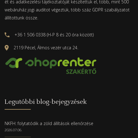
ét és adatkezelési tájékoztatóját készítettük el, több, mint 500
webáruház jogi auditot végeztük, több száz GDPR szabályzatot
állítottunk össze.
+36 1 506 0338 (H-P 8 és 20 óra között)
2119 Pécel, Álmos vezér utca 24.
Legutóbbi blog-bejegyzések
NKFH: folytatódik a zöld állítások ellenőrzése
2026.07.06.