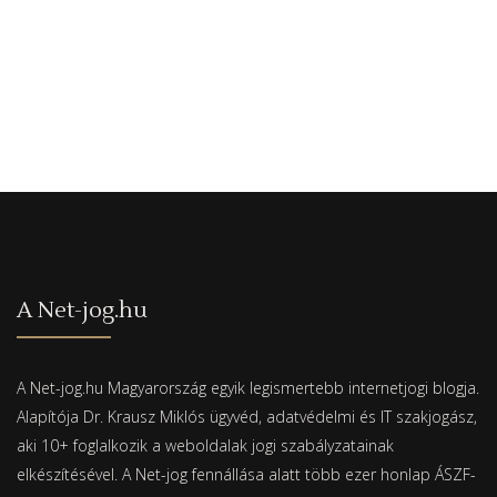
A Net-jog.hu
A Net-jog.hu Magyarország egyik legismertebb internetjogi blogja.
Alapítója Dr. Krausz Miklós ügyvéd, adatvédelmi és IT szakjogász,
aki 10+ foglalkozik a weboldalak jogi szabályzatainak
elkészítésével. A Net-jog fennállása alatt több ezer honlap ÁSZF-