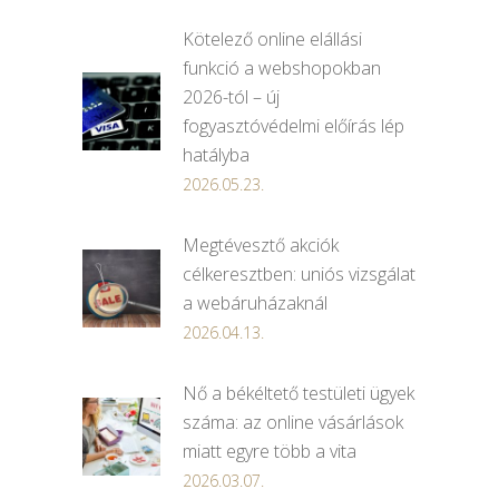
Kötelező online elállási
funkció a webshopokban
2026-tól – új
fogyasztóvédelmi előírás lép
hatályba
2026.05.23.
Megtévesztő akciók
célkeresztben: uniós vizsgálat
a webáruházaknál
2026.04.13.
Nő a békéltető testületi ügyek
száma: az online vásárlások
miatt egyre több a vita
2026.03.07.