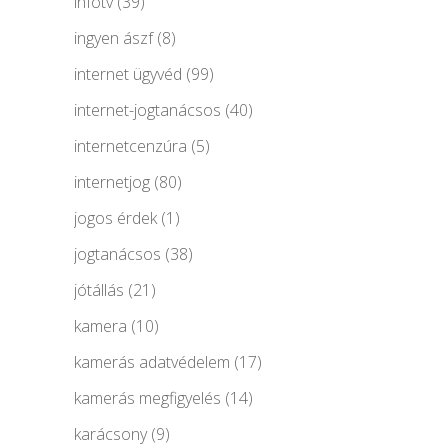
infotv
(39)
ingyen ászf
(8)
internet ügyvéd
(99)
internet-jogtanácsos
(40)
internetcenzúra
(5)
internetjog
(80)
jogos érdek
(1)
jogtanácsos
(38)
jótállás
(21)
kamera
(10)
kamerás adatvédelem
(17)
kamerás megfigyelés
(14)
karácsony
(9)