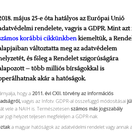
2018. május 25-e óta hatályos az Európai Unió
adatvédelmi rendelete, vagyis a GDPR. Mint azt
számos korábbi cikkünkben
kiemeltük, a Rende
alapjaiban változtatta meg az adatvédelem
helyzetét, és főleg a Rendelet szigorúságára
alapozott – több milliós bírságokkal is
operálhatnak akár a hatóságok.
rnyalja, hogy a
2011. évi CXII. törvény az információs
badságról,
vagyis az Infotv. GDPR-al összefüggő módosításai
jú
ehát vele a NAIH is. Természetesen
számos más jogszabály
r jogi helyzet teljesen megfeleljen a GDPR-nak.
oztak
a magyar hatóságok az adatvédelmi rendelet vagy annak 