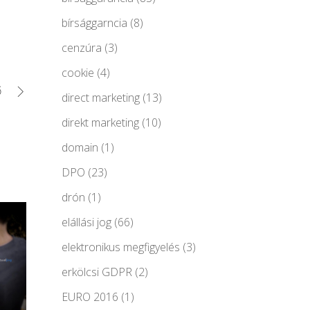
bírsággarncia
(8)
cenzúra
(3)
cookie
(4)
ő
direct marketing
(13)
direkt marketing
(10)
domain
(1)
DPO
(23)
drón
(1)
elállási jog
(66)
elektronikus megfigyelés
(3)
erkölcsi GDPR
(2)
EURO 2016
(1)