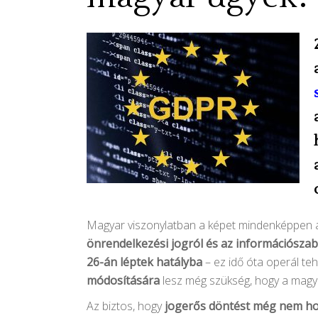
Magyar viszonylatban a képet mindenképpen á
önrendelkezési jogról és az információsza
26-án léptek hatályba
– ez idő óta operál t
módosítására
lesz még szükség, hogy a magya
Az biztos, hogy
jogerős döntést még nem h