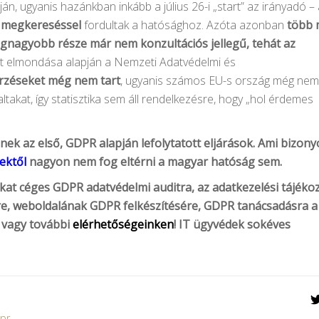
n, ugyanis hazánkban inkább a július 26-i „start” az irányadó – 
ű megkereséssel
fordultak a hatósághoz. Azóta azonban
több 
egnagyobb része már nem konzultációs jellegű, tehát az
át elmondása alapján a Nemzeti Adatvédelmi és
őrzéseket még nem tart
, ugyanis számos EU-s ország még nem
takat, így statisztika sem áll rendelkezésre, hogy „hol érdemes
k az első, GDPR alapján lefolytatott eljárások. Ami bizony
vektől
nagyon nem fog eltérni a magyar hatóság sem.
kat céges GDPR adatvédelmi auditra, az adatkezelési tájékoz
re, weboldalának GDPR felkészítésére, GDPR tanácsadásra 
, vagy további
elérhetőségeinken
! IT ügyvédek sokéves
pr