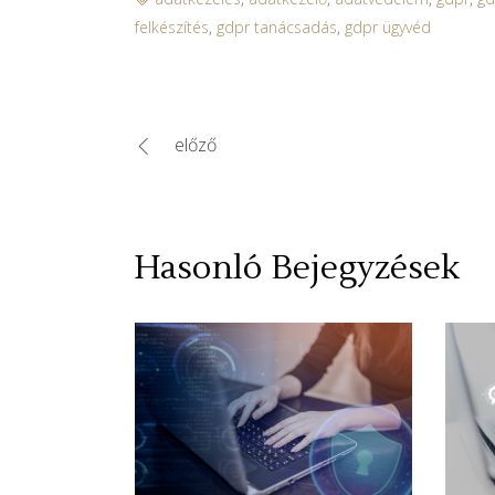
felkészítés
,
gdpr tanácsadás
,
gdpr ügyvéd
előző
Hasonló Bejegyzések