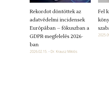
Rekordot döntöttek az
Fel k
adatvédelmi incidensek
köny
Európában – fókuszban a
szab
2025.0
GDPR-megfelelés 2026-
ban
2026.02.15.
Dr. Krausz Miklós