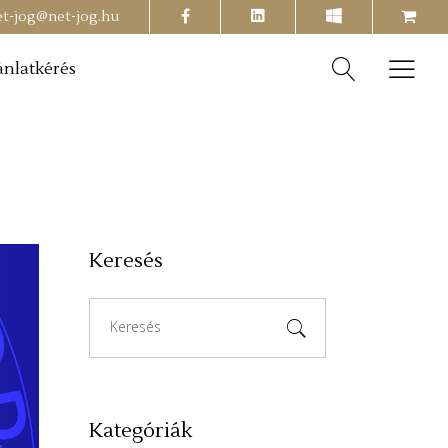
facebook
shopping-
et-jog@net-jog.hu
cart
ánlatkérés
Keresés
Search
for:
Kategóriák