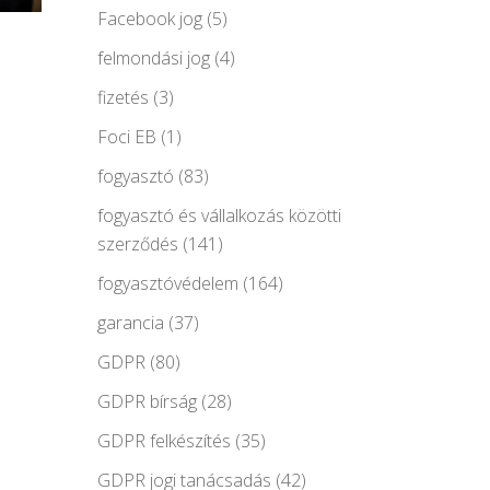
Facebook jog
(5)
felmondási jog
(4)
fizetés
(3)
Foci EB
(1)
fogyasztó
(83)
fogyasztó és vállalkozás közötti
szerződés
(141)
fogyasztóvédelem
(164)
garancia
(37)
GDPR
(80)
GDPR bírság
(28)
GDPR felkészítés
(35)
GDPR jogi tanácsadás
(42)