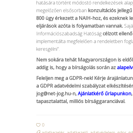
hatására történt módostó rendelkezések alapjá
megelőzően elsősorban
konzultációs jelleg
800 ügy érkezett a NAIH-hoz, és ezeknek l
eljárások azóta is folyamatban vannak.
Saj
Információszabadság Hatóság
célzott ellen
implementálta megfelelően a rendeletben foglal
keresgélni”.
Nem sokára tehát Magyarországon is eldőlne
addig is, hogy a bírságolás során az
alapel
Feleljen meg a GDPR-nek! Kérje árajánlatun
a GDPR adatvédelmi szabályzat elkészítésé
jog@net-jog.hu-n
,
Ajánlatkérő űrlapunkon
tapasztalattal, milliós bírsággaranciával.
0
adatkezelés
,
adatkezelő
,
adatvédelem
,
gdpr
,
gd