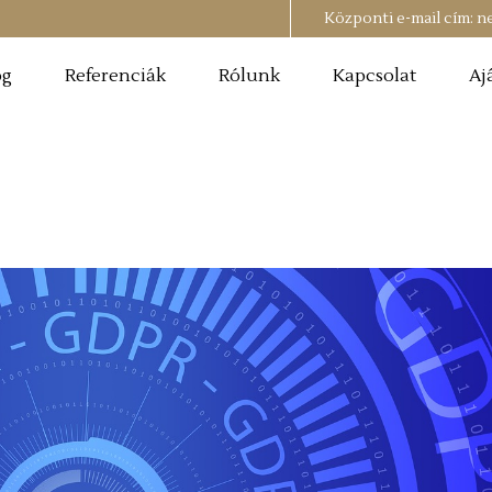
Központi e-mail cím:
n
og
Referenciák
Rólunk
Kapcsolat
Aj