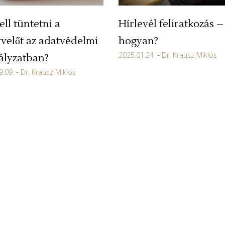
Hírlevél feliratkozás –
ell tüntetni a
hogyan?
velőt az adatvédelmi
2025.01.24.
Dr. Krausz Miklós
ályzatban?
9.09.
Dr. Krausz Miklós