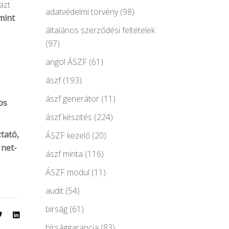
azt
adatvédelmi törvény
(98)
mint
általános szerződési feltételek
(97)
angol ÁSZF
(61)
ászf
(193)
ászf generátor
(11)
os
ászf készítés
(224)
tató,
ÁSZF kezelő
(20)
a
net-
ászf minta
(116)
ÁSZF modul
(11)
audit
(54)
bírság
(61)
bírsággarancia
(83)