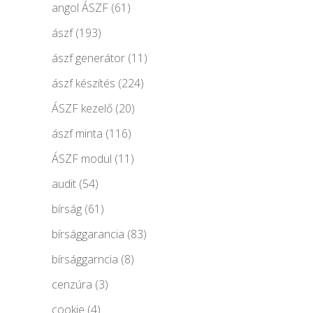
angol ÁSZF
(61)
ászf
(193)
ászf generátor
(11)
ászf készítés
(224)
ÁSZF kezelő
(20)
ászf minta
(116)
ÁSZF modul
(11)
audit
(54)
bírság
(61)
bírsággarancia
(83)
bírsággarncia
(8)
cenzúra
(3)
cookie
(4)