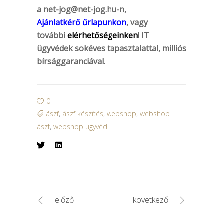
a
net-jog@net-jog.hu-n
,
Ajánlatkérő űrlapunkon
, vagy
további
elérhetőségeinken
! IT
ügyvédek sokéves tapasztalattal, milliós
bírsággaranciával.
0
ászf
,
ászf készítés
,
webshop
,
webshop
ászf
,
webshop ügyvéd
előző
következő