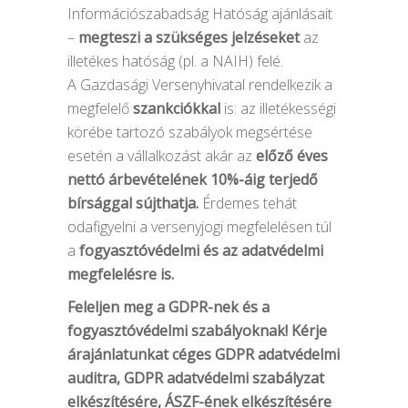
Információszabadság Hatóság ajánlásait
–
megteszi a szükséges jelzéseket
az
illetékes hatóság (pl. a NAIH) felé.
A Gazdasági Versenyhivatal rendelkezik a
megfelelő
szankciókkal
is: az illetékességi
körébe tartozó szabályok megsértése
esetén a vállalkozást akár az
előző éves
nettó árbevételének 10%-áig terjedő
bírsággal sújthatja.
Érdemes tehát
odafigyelni a versenyjogi megfelelésen túl
a
fogyasztóvédelmi és az adatvédelmi
megfelelésre is.
Feleljen meg a GDPR-nek és a
fogyasztóvédelmi szabályoknak! Kérje
árajánlatunkat céges GDPR adatvédelmi
auditra, GDPR adatvédelmi szabályzat
elkészítésére, ÁSZF-ének elkészítésére