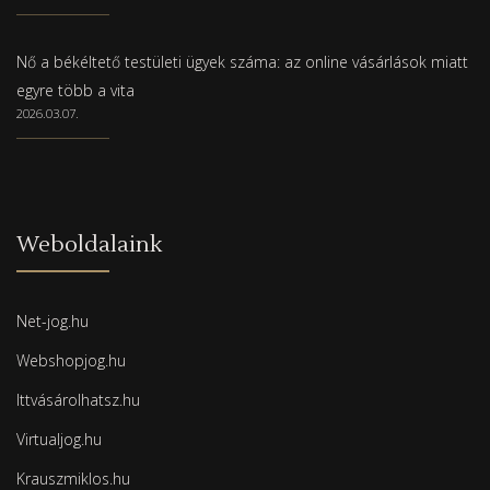
Nő a békéltető testületi ügyek száma: az online vásárlások miatt
egyre több a vita
2026.03.07.
Weboldalaink
Net-jog.hu
Webshopjog.hu
Ittvásárolhatsz.hu
Virtualjog.hu
Krauszmiklos.hu