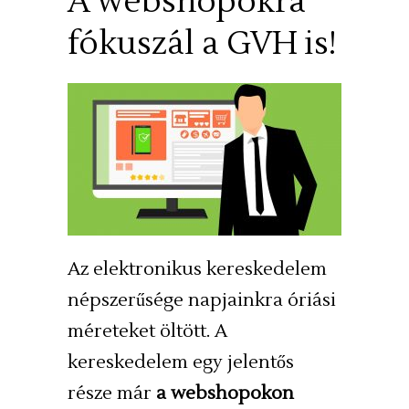
A webshopokra
fókuszál a GVH is!
Az elektronikus kereskedelem
népszerűsége napjainkra óriási
méreteket öltött. A
kereskedelem egy jelentős
része már
a webshopokon