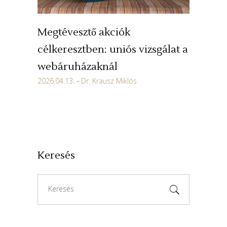
Megtévesztő akciók
célkeresztben: uniós vizsgálat a
webáruházaknál
2026.04.13.
Dr. Krausz Miklós
Keresés
Search
for: