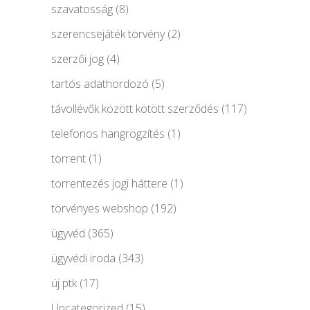
szavatosság
(8)
szerencsejáték törvény
(2)
szerzői jog
(4)
tartós adathordozó
(5)
távollévők között kötött szerződés
(117)
telefonos hangrögzítés
(1)
torrent
(1)
torrentezés jogi háttere
(1)
törvényes webshop
(192)
ügyvéd
(365)
ügyvédi iroda
(343)
új ptk
(17)
Uncategorized
(15)