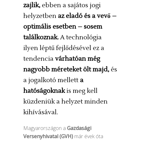
zajlik,
ebben a sajátos jogi
helyzetben
az eladó és a vevő –
optimális esetben – sosem
találkoznak.
A technológia
ilyen léptű fejlődésével ez a
tendencia
várhatóan még
nagyobb méreteket ölt majd,
és
a jogalkotó mellett
a
hatóságoknak
is meg kell
küzdeniük a helyzet minden
kihívásával.
Magyarországon a
Gazdasági
Versenyhivatal (GVH)
már évek óta