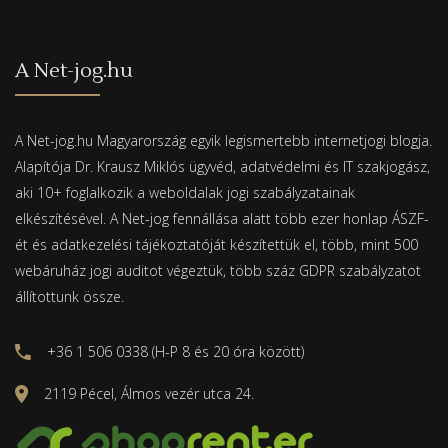
A Net-jog.hu
A Net-jog.hu Magyarország egyik legismertebb internetjogi blogja.
Alapítója Dr. Krausz Miklós ügyvéd, adatvédelmi és IT szakjogász,
aki 10+ foglalkozik a weboldalak jogi szabályzatainak
elkészítésével. A Net-jog fennállása alatt több ezer honlap ÁSZF-
ét és adatkezelési tájékoztatóját készítettük el, több, mint 500
webáruház jogi auditot végeztük, több száz GDPR szabályzatot
állítottunk össze.
+36 1 506 0338 (H-P 8 és 20 óra között)
2119 Pécel, Álmos vezér utca 24.