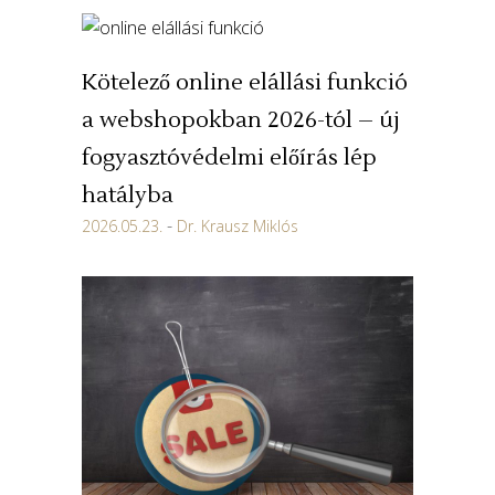
Kötelező online elállási funkció
a webshopokban 2026-tól – új
fogyasztóvédelmi előírás lép
hatályba
2026.05.23.
Dr. Krausz Miklós