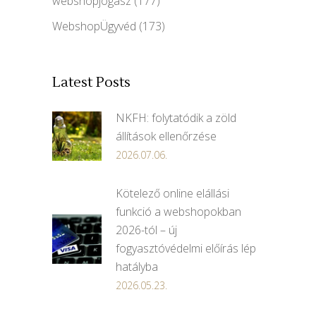
webshopjogász
(177)
WebshopÜgyvéd
(173)
Latest Posts
NKFH: folytatódik a zöld
állítások ellenőrzése
2026.07.06.
Kötelező online elállási
funkció a webshopokban
2026-tól – új
fogyasztóvédelmi előírás lép
hatályba
2026.05.23.