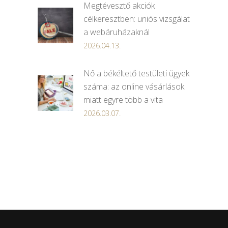
Megtévesztő akciók
célkeresztben: uniós vizsgálat
a webáruházaknál
2026.04.13.
Nő a békéltető testületi ügyek
száma: az online vásárlások
miatt egyre több a vita
2026.03.07.