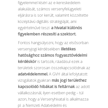
figyelemmel kíséri az e-kereskedelem
alakulását, számos versenyfelügyeleti
eljárásra is sor került, valamint közzétette
középtávú digitális stratégiáját, ami
egyértelművé teszi:
a hivatal különös
figyelemben részesíti a szektort.
Fontos hangsúlyozni, hogy az elsősorban
versenyjogi kérdésekben
illetékes
hatósághoz számos fogyasztóvédelmi
kérdéskör
is tartozik, ráadásul ezek a
területek szorosan összekapcsolódnak az
adatvédelemmel.
A GVH által lefolytatott
vizsgálatok gyakran
más jogi területhez
kapcsolódó hibákat is feltárnak
az adott
vállalkozásnál, ilyen esetben pedig – túl
azon, hogy a Versenyhivatal is alkalmazza
pl. a Nemzeti Adatvédelmi és