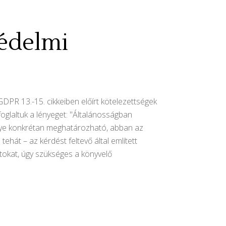
védelmi
PR 13.-15. cikkeiben előírt kötelezettségek
foglaltuk a lényeget: "Általánosságban
lye konkrétan meghatározható, abban az
hát – az kérdést feltevő által említett
tokat, úgy szükséges a könyvelő