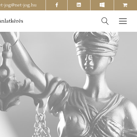
facebook
shopping-
et-jog@net-jog.hu
cart
ánlatkérés