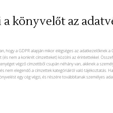
ni a könyvelőt az adat
n, hogy a GDPR alapján mikor elégséges az adatkezelőknek a GD
t (és nem a konkrét címzetteket) közölni az érintettekkel. Össze
enyéget végző címzettből csupán néhány van, akiknek a szemé
nem elegendő a címzettek kategóriáiról való tájékoztatás. Ha te
önyvelést egy cég végzi, és részére továbbítanak személyes ada