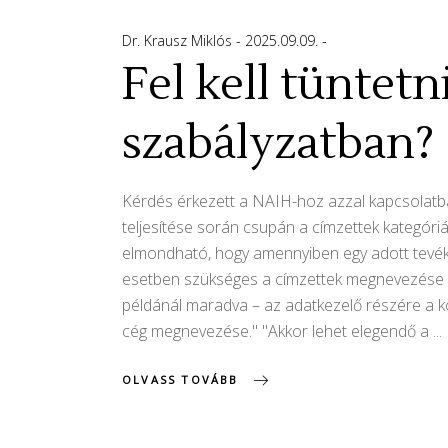
Dr. Krausz Miklós
2025.09.09.
Fel kell tüntet
szabályzatban?
Kérdés érkezett a NAIH-hoz azzal kapcsolatba
teljesítése során csupán a címzettek kategóriá
elmondható, hogy amennyiben egy adott tevék
esetben szükséges a címzettek megnevezése és 
példánál maradva – az adatkezelő részére a k
cég megnevezése." "Akkor lehet elegendő a
OLVASS TOVÁBB