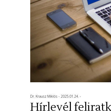
Dr. Krausz Miklós
2025.01.24.
Hírlevél felira