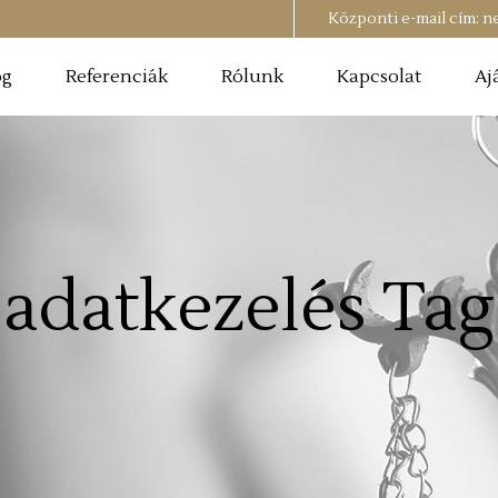
Központi e-mail cím:
n
og
Referenciák
Rólunk
Kapcsolat
Aj
adatkezelés Tag