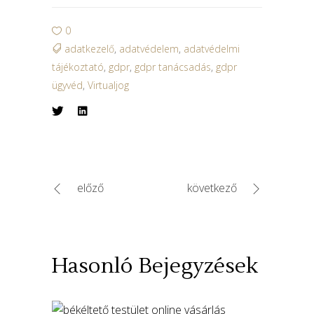
0
adatkezelő
,
adatvédelem
,
adatvédelmi
tájékoztató
,
gdpr
,
gdpr tanácsadás
,
gdpr
ügyvéd
,
Virtualjog
előző
következő
Hasonló Bejegyzések