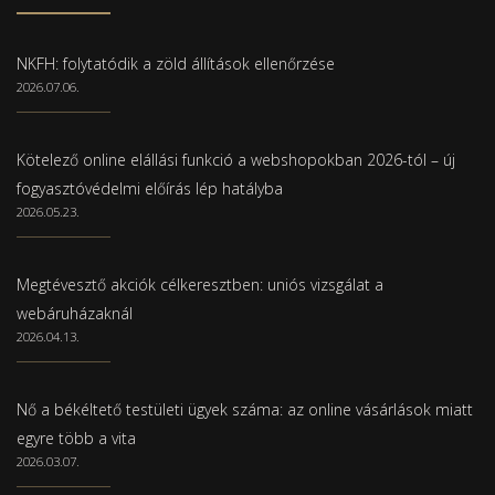
NKFH: folytatódik a zöld állítások ellenőrzése
2026.07.06.
Kötelező online elállási funkció a webshopokban 2026-tól – új
fogyasztóvédelmi előírás lép hatályba
2026.05.23.
Megtévesztő akciók célkeresztben: uniós vizsgálat a
webáruházaknál
2026.04.13.
Nő a békéltető testületi ügyek száma: az online vásárlások miatt
egyre több a vita
2026.03.07.