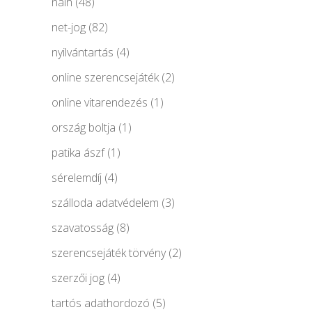
naih
(48)
net-jog
(82)
nyilvántartás
(4)
online szerencsejáték
(2)
online vitarendezés
(1)
ország boltja
(1)
patika ászf
(1)
sérelemdíj
(4)
szálloda adatvédelem
(3)
szavatosság
(8)
szerencsejáték törvény
(2)
szerzői jog
(4)
tartós adathordozó
(5)