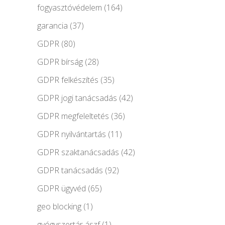
fogyasztóvédelem
(164)
garancia
(37)
GDPR
(80)
GDPR bírság
(28)
GDPR felkészítés
(35)
GDPR jogi tanácsadás
(42)
GDPR megfeleltetés
(36)
GDPR nyilvántartás
(11)
GDPR szaktanácsadás
(42)
GDPR tanácsadás
(92)
GDPR ügyvéd
(65)
geo blocking
(1)
gyógyszertár ászf
(1)