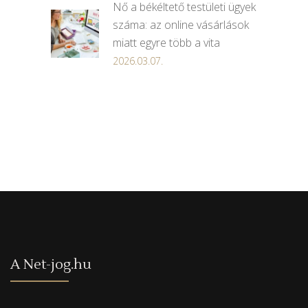
Nő a békéltető testületi ügyek
száma: az online vásárlások
miatt egyre több a vita
2026.03.07.
A Net-jog.hu