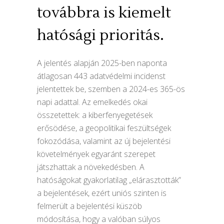
továbbra is kiemelt
hatósági prioritás.
A jelentés alapján 2025-ben naponta
átlagosan 443 adatvédelmi incidenst
jelentettek be, szemben a 2024-es 365-ös
napi adattal. Az emelkedés okai
összetettek: a kiberfenyegetések
erősödése, a geopolitikai feszültségek
fokozódása, valamint az új bejelentési
követelmények egyaránt szerepet
játszhattak a növekedésben. A
hatóságokat gyakorlatilag „elárasztották”
a bejelentések, ezért uniós szinten is
felmerült a bejelentési küszöb
módosítása, hogy a valóban súlyos