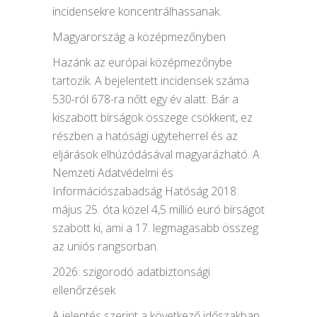
incidensekre koncentrálhassanak.
Magyarország a középmezőnyben
Hazánk az európai középmezőnybe
tartozik. A bejelentett incidensek száma
530-ról 678-ra nőtt egy év alatt. Bár a
kiszabott bírságok összege csökkent, ez
részben a hatósági ügyteherrel és az
eljárások elhúzódásával magyarázható. A
Nemzeti Adatvédelmi és
Információszabadság Hatóság 2018.
május 25. óta közel 4,5 millió euró bírságot
szabott ki, ami a 17. legmagasabb összeg
az uniós rangsorban.
2026: szigorodó adatbiztonsági
ellenőrzések
A jelentés szerint a következő időszakban