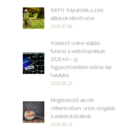
NKFH: folytatódik a zöld
állítások ellenőrzése
2026.07.06.
Kötelező online elállási
funkció a webshopokban
2026-tól – új
fogyasztóvédelmi előírás lép
hatályba
2026.05.23.
Megtévesztő akciók
célkeresztben: uniós vizsgálat
a webáruházaknál
2026.04.13.