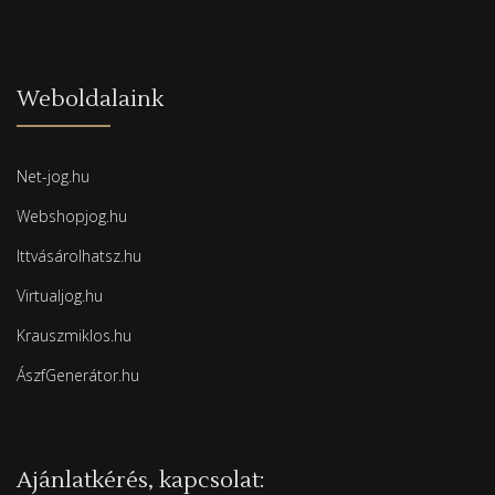
Weboldalaink
Net-jog.hu
Webshopjog.hu
Ittvásárolhatsz.hu
Virtualjog.hu
Krauszmiklos.hu
ÁszfGenerátor.hu
Ajánlatkérés, kapcsolat: