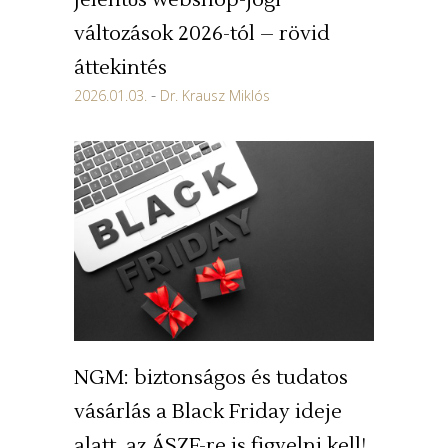
Jelentős webshop-jogi
változások 2026-tól – rövid
áttekintés
2026.01.03.
Dr. Krausz Miklós
NGM: biztonságos és tudatos
vásárlás a Black Friday ideje
alatt, az ÁSZF-re is figyelni kell!