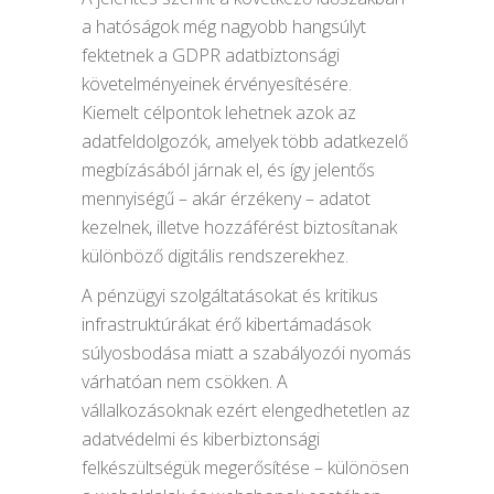
a hatóságok még nagyobb hangsúlyt
fektetnek a GDPR adatbiztonsági
követelményeinek érvényesítésére.
Kiemelt célpontok lehetnek azok az
adatfeldolgozók, amelyek több adatkezelő
megbízásából járnak el, és így jelentős
mennyiségű – akár érzékeny – adatot
kezelnek, illetve hozzáférést biztosítanak
különböző digitális rendszerekhez.
A pénzügyi szolgáltatásokat és kritikus
infrastruktúrákat érő kibertámadások
súlyosbodása miatt a szabályozói nyomás
várhatóan nem csökken. A
vállalkozásoknak ezért elengedhetetlen az
adatvédelmi és kiberbiztonsági
felkészültségük megerősítése – különösen