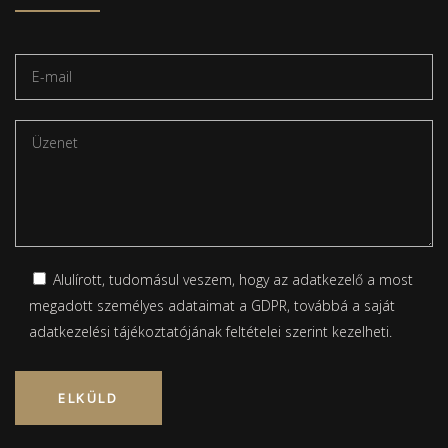
Alulírott, tudomásul veszem, hogy az adatkezelő a most
megadott személyes adataimat a GDPR, továbbá a saját
adatkezelési tájékoztatójának
feltételei szerint kezelheti.
Please leave this field empty.