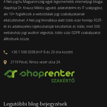
A Net-jog.hu Magyarország egyik legismertebb internetjogi blogja.
Alapítója Dr. Krausz Miklós ügyvéd, adatvédelmi és IT szakjogász,
aki 10+ foglalkozik a weboldalak jogi szabályzatainak
elkészítésével. A Net-jog fennállása alatt több ezer honlap ÁSZF-
ét és adatkezelési tájékoztatóját készítettük el, több, mint 500
webáruház jogi auditot végeztük, több száz GDPR szabályzatot
állítottunk össze.
+36 1 506 0338 (H-P 8 és 20 óra között)
2119 Pécel, Álmos vezér utca 24.
Legutóbbi blog-bejegyzések