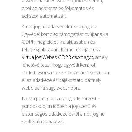
a weboldalak és webshopok esetében,
ahol az adatkezelés folyamatos és
sokszor automatizált.
A net-jog.hu adatvédelmi szakjogász
ügyvédei komplex támogatást nyújtanak a
GDPR-megfelelés kialakításában és
felülvizsgálatában. Kiemelten ajánljuk a
VirtualJog Webes GDPR csomagot
, amely
lehetővé teszi, hogy ügyvédi kontroll
mellett, gyorsan és szakszerűen készüljön
el az adatkezelési tájékoztató bármely
weboldalra vagy webshopra.
Ne várja meg a hatósági ellenőrzést –
gondoskodjon időben a jogszerű és
biztonságos adatkezelésről a net-jog.hu
szakértő csapatával.