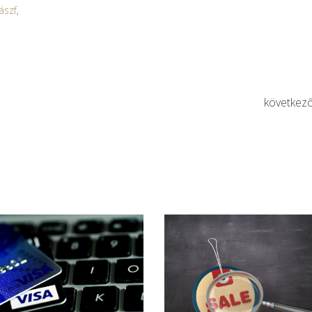
ászf
,
következ