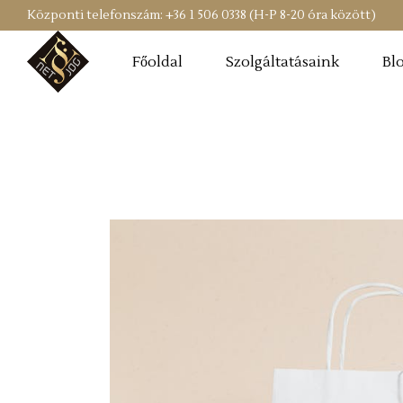
Központi telefonszám: +36 1 506 0338 (H-P 8-20 óra között)
Főoldal
Szolgáltatásaink
Bl