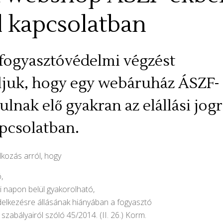
al kapcsolatban
fogyasztóvédelmi végzést
aljuk, hogy egy webáruház ÁSZF-
lnak elő gyakran az elállási jogr
apcsolatban.
kozás arról, hogy
,
ri napon belül gyakorolható,
ndelkezésre állásának hiányában a fogyasztó
szabályairól szóló 45/2014. (II. 26.) Korm.