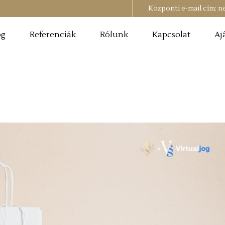
Központi e-mail cím:
n
og
Referenciák
Rólunk
Kapcsolat
Aj