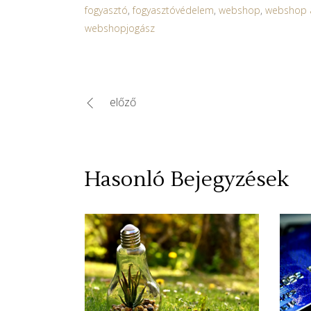
fogyasztó
,
fogyasztóvédelem
,
webshop
,
webshop 
webshopjogász
előző
Hasonló Bejegyzések