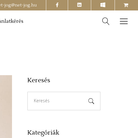
facebook
shopping-
et-jog@net-jog.hu
cart
ánlatkérés
Keresés
Search
for:
Kategóriák