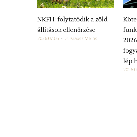
NKFH: folytatódik a zöld
Köte
állítások ellenőrzése
funk
2026.07.06.
Dr. Krausz Miklós
2026
fogy
lép 
2026.0