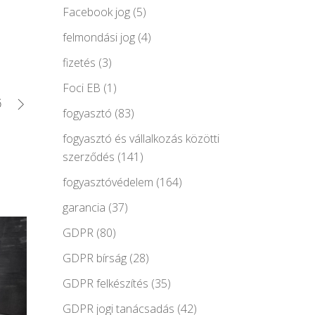
Facebook jog
(5)
felmondási jog
(4)
fizetés
(3)
Foci EB
(1)
ő
fogyasztó
(83)
fogyasztó és vállalkozás közötti
szerződés
(141)
fogyasztóvédelem
(164)
garancia
(37)
GDPR
(80)
GDPR bírság
(28)
GDPR felkészítés
(35)
GDPR jogi tanácsadás
(42)