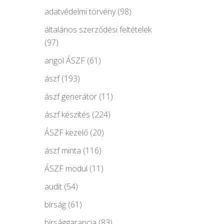
adatvédelmi törvény
(98)
általános szerződési feltételek
(97)
angol ÁSZF
(61)
ászf
(193)
ászf generátor
(11)
ászf készítés
(224)
ÁSZF kezelő
(20)
ászf minta
(116)
ÁSZF modul
(11)
audit
(54)
bírság
(61)
bírsággarancia
(83)