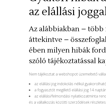
az elállási jogg
Az alábbiakban – több 
áttekintve – összefogl
ében milyen hibák fordu
szóló tájékoztatással k
Nem tájékoztat a webshopot üzemeltető vállal
az elállási jog indokolás nélkül gyakorolható
a fogyasztót megillető elállási jog 14 naptá
az elállási/felmondási nyilatkozatminta re
és a vállalkozás közötti szerződések részletes 