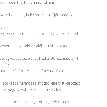
lékletében található mintáról nem
akorolhatja a nyilatkozat-minta útján vagy az
dik,
megkötésének napja és a termék átvétele közötti
s esetén elegendő az elállási nyilatkozatot
de legkésőbb az elállás közlésétől számított 14
észére,
pon belül fizeti vissza a fogyasztó által
, szokásos fuvarozási módtól eltérő fuvarozást
etköltséget a vállalkozás nem köteles
üldésének a költsége terheli, kivéve, ha a