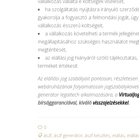
vállalkozás vállalta e költségek viselését,
ha szolgáltatás nyújtásra irányuló szerződ
gyakorolja a fogyasztó a felmondási jogát, úg
vállalkozás ésszerű költségeit,
a vállalkozás követelheti a termék jellegé
megállapításához szükséges használatot meg
megtérítését,
az elállási jog hiányáról szóló tájékoztatás
terméket értékesít.
Az elállási jog szabályait pontosan, részletese
webáruházának folyamatosan jogszabálykövető Á
generátor legaltech alkalmazására, a
VirtualJo
bírsággaranciával, kiváló
visszajelzésekkel
.
0
ászf
,
ászf generátor
,
ászf készítés
,
elállás
,
elállás