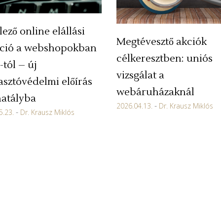
lező online elállási
Megtévesztő akciók
ció a webshopokban
célkeresztben: uniós
-tól – új
vizsgálat a
asztóvédelmi előírás
webáruházaknál
hatályba
2026.04.13.
Dr. Krausz Miklós
5.23.
Dr. Krausz Miklós