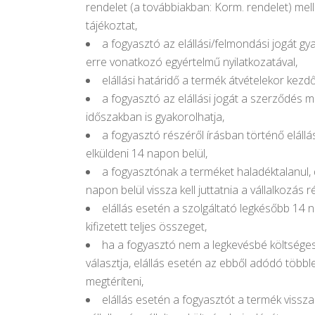
rendelet (a továbbiakban: Korm. rendelet) mel
tájékoztat,
a fogyasztó az elállási/felmondási jogát gy
erre vonatkozó egyértelmű nyilatkozatával,
elállási határidő a termék átvételekor kezdő
a fogyasztó az elállási jogát a szerződés 
időszakban is gyakorolhatja,
a fogyasztó részéről írásban történő elállá
elküldeni 14 napon belül,
a fogyasztónak a terméket haladéktalanul, 
napon belül vissza kell juttatnia a vállalkozás r
elállás esetén a szolgáltató legkésőbb 14 na
kifizetett teljes összeget,
ha a fogyasztó nem a legkevésbé költséges
választja, elállás esetén az ebből adódó többl
megtéríteni,
elállás esetén a fogyasztót a termék visszak