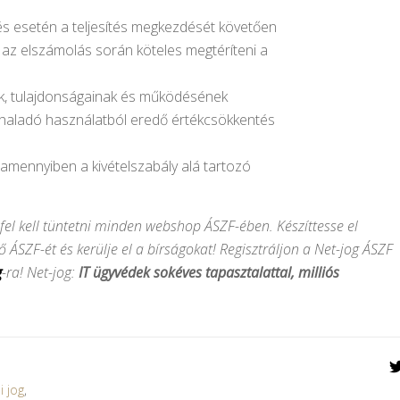
és esetén a teljesítés megkezdését követően
y az elszámolás során köteles megtéríteni a
nek, tulajdonságainak és működésének
haladó használatból eredő értékcsökkentés
, amennyiben a kivételszabály alá tartozó
n fel kell tüntetni minden webshop ÁSZF-ében. Készíttesse el
SZF-ét és kerülje el a bírságokat! Regisztráljon a Net-jog ÁSZF
g
-ra! Net-jog:
IT ügyvédek sokéves tapasztalattal, milliós
i jog
,