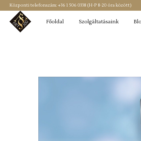
Központi telefonszám: +36 1 506 0338 (H-P 8-20 óra között)
Főoldal
Szolgáltatásaink
Bl