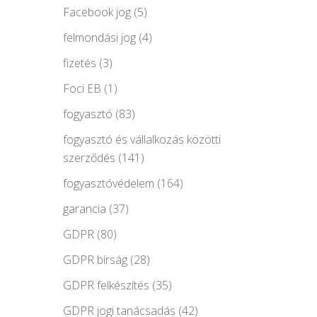
Facebook jog
(5)
felmondási jog
(4)
fizetés
(3)
Foci EB
(1)
fogyasztó
(83)
fogyasztó és vállalkozás közötti
szerződés
(141)
fogyasztóvédelem
(164)
garancia
(37)
GDPR
(80)
GDPR bírság
(28)
GDPR felkészítés
(35)
GDPR jogi tanácsadás
(42)