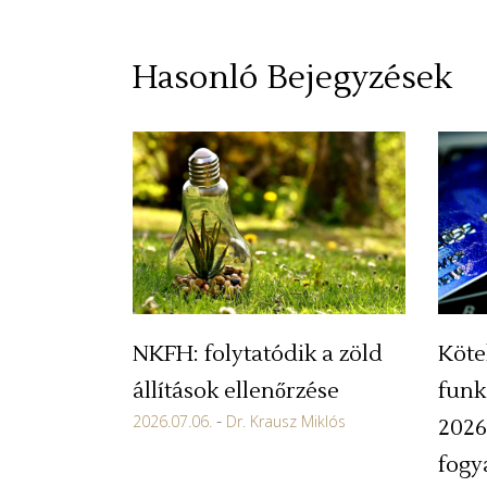
Hasonló Bejegyzések
NKFH: folytatódik a zöld
Köte
állítások ellenőrzése
funk
2026.07.06.
Dr. Krausz Miklós
2026
fogy