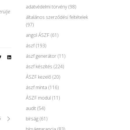
adatvédelmi törvény
(98)
erülje
általános szerződési feltételek
(97)
angol ÁSZF
(61)
ászf
(193)
ászf generátor
(11)
ászf készítés
(224)
ÁSZF kezelő
(20)
ászf minta
(116)
ÁSZF modul
(11)
audit
(54)
ő
bírság
(61)
bírsággarancia
(83)