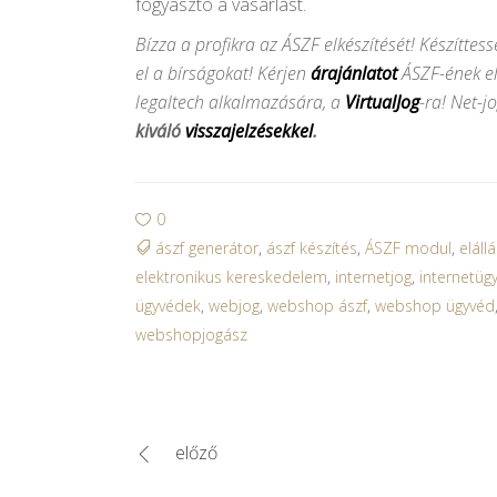
fogyasztó a vásárlást.
Bízza a profikra az ÁSZF elkészítését! Készítt
el a bírságokat! Kérjen
árajánlatot
ÁSZF-ének el
legaltech alkalmazására, a
VirtualJog
-ra! Net-j
kiváló
visszajelzésekkel
.
0
ászf generátor
,
ászf készítés
,
ÁSZF modul
,
elállá
elektronikus kereskedelem
,
internetjog
,
internetüg
ügyvédek
,
webjog
,
webshop ászf
,
webshop ügyvéd
webshopjogász
előző