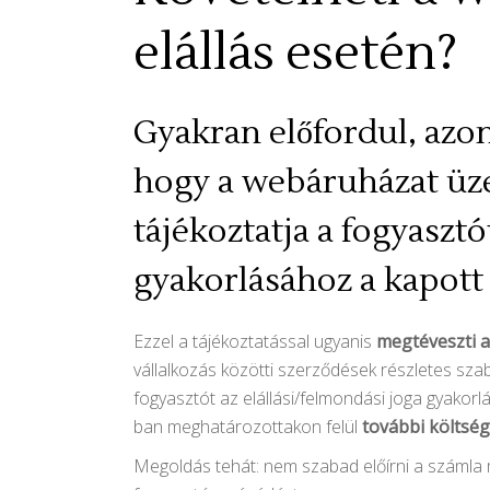
elállás esetén?
Gyakran előfordul, azon
hogy a webáruházat üze
tájékoztatja a fogyasztót
gyakorlásához a kapott 
Ezzel a tájékoztatással ugyanis
megtéveszti a
vállalkozás közötti szerződések részletes szabá
fogyasztót az elállási/felmondási joga gyakor
ban meghatározottakon felül
további költsé
Megoldás tehát: nem szabad előírni a számla me