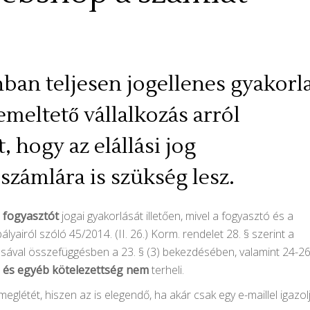
ban teljesen jogellenes gyakorla
meltető vállalkozás arról
, hogy az elállási jog
számlára is szükség lesz.
 fogyasztót
jogai gyakorlását illetően, mivel a fogyasztó és a
lyairól szóló 45/2014. (II. 26.) Korm. rendelet 28. § szerint a
lásával összefüggésben a 23. § (3) bekezdésében, valamint 24-26.
g és egyéb kötelezettség nem
terheli.
glétét, hiszen az is elegendő, ha akár csak egy e-maillel igazol