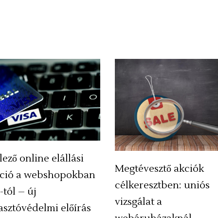
lező online elállási
Megtévesztő akciók
ció a webshopokban
célkeresztben: uniós
-tól – új
vizsgálat a
asztóvédelmi előírás