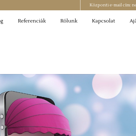
Központi e-mail cím:
n
og
Referenciák
Rólunk
Kapcsolat
Aj