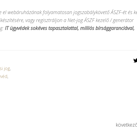
esse el webáruházának folyamatosan jogszabálykövető ÁSZF-ét és k
készítésére, vagy regisztráljon a Net-jog ÁSZF kezelő / generátor
og:
IT ügyvédek sokéves tapasztalattal, milliós bírsággaranciával,
si jog
,
yvéd
,
,
következ