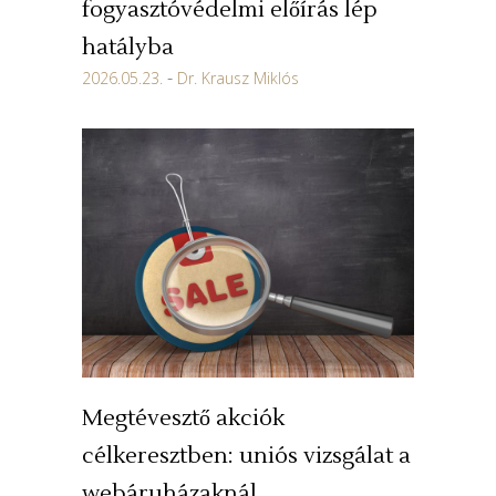
fogyasztóvédelmi előírás lép
hatályba
2026.05.23.
Dr. Krausz Miklós
Megtévesztő akciók
célkeresztben: uniós vizsgálat a
webáruházaknál