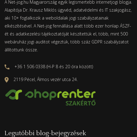
A Net-jog.hu Magyarország egyik legismertebb internetjogi blogja.
Alapítója Dr. Krausz Miklós ügyvéd, adatvédelmi és IT szakjogász,
aki 10+ foglalkozik a weboldalak jogi szabályzatainak
elkészítésével. A Net-jog fennállása alatt több ezer honlap ÁSZF-
ét és adatkezelési tájékoztatóját készítettük el, több, mint 500
webáruház jogi auditot végeztük, több száz GDPR szabályzatot
állítottunk össze.
+36 1 506 0338 (H-P 8 és 20 óra között)
2119 Pécel, Álmos vezér utca 24.
Legutóbbi blog-bejegyzések