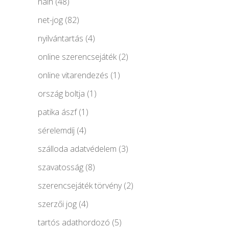
naih
(48)
net-jog
(82)
nyilvántartás
(4)
online szerencsejáték
(2)
online vitarendezés
(1)
ország boltja
(1)
patika ászf
(1)
sérelemdíj
(4)
szálloda adatvédelem
(3)
szavatosság
(8)
szerencsejáték törvény
(2)
szerzői jog
(4)
tartós adathordozó
(5)