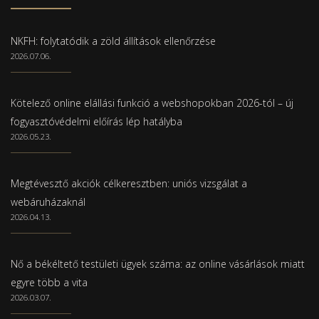
NKFH: folytatódik a zöld állítások ellenőrzése
2026.07.06.
Kötelező online elállási funkció a webshopokban 2026-tól – új
fogyasztóvédelmi előírás lép hatályba
2026.05.23.
Megtévesztő akciók célkeresztben: uniós vizsgálat a
webáruházaknál
2026.04.13.
Nő a békéltető testületi ügyek száma: az online vásárlások miatt
egyre több a vita
2026.03.07.