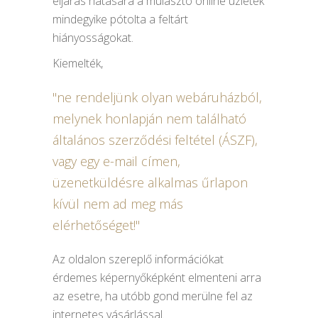
eljárás hatására a mulasztó online üzletek
mindegyike pótolta a feltárt
hiányosságokat.
Kiemelték,
ne rendeljünk olyan webáruházból,
melynek honlapján nem található
általános szerződési feltétel (ÁSZF),
vagy egy e-mail címen,
üzenetküldésre alkalmas űrlapon
kívül nem ad meg más
elérhetőséget!
Az oldalon szereplő információkat
érdemes képernyőképként elmenteni arra
az esetre, ha utóbb gond merülne fel az
internetes vásárlással.