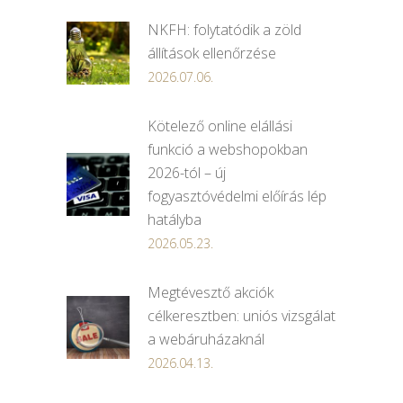
NKFH: folytatódik a zöld
állítások ellenőrzése
2026.07.06.
Kötelező online elállási
funkció a webshopokban
2026-tól – új
fogyasztóvédelmi előírás lép
hatályba
2026.05.23.
Megtévesztő akciók
célkeresztben: uniós vizsgálat
a webáruházaknál
2026.04.13.