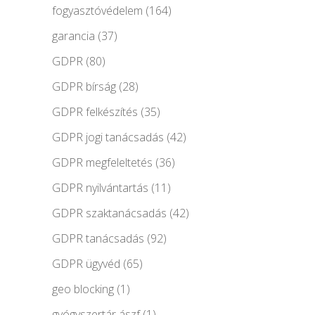
fogyasztóvédelem
(164)
garancia
(37)
GDPR
(80)
GDPR bírság
(28)
GDPR felkészítés
(35)
GDPR jogi tanácsadás
(42)
GDPR megfeleltetés
(36)
GDPR nyilvántartás
(11)
GDPR szaktanácsadás
(42)
GDPR tanácsadás
(92)
GDPR ügyvéd
(65)
geo blocking
(1)
gyógyszertár ászf
(1)