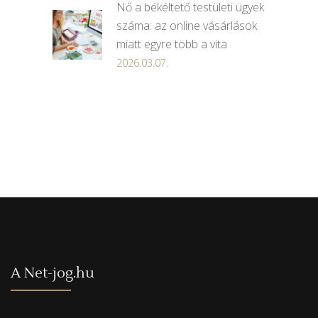
Nő a békéltető testületi ügyek
száma: az online vásárlások
miatt egyre több a vita
2026.03.07.
A Net-jog.hu