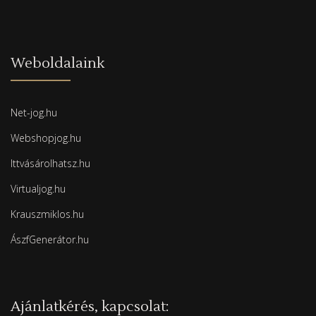
Weboldalaink
Net-jog.hu
Webshopjog.hu
Ittvásárolhatsz.hu
Virtualjog.hu
Krauszmiklos.hu
ÁszfGenerátor.hu
Ajánlatkérés, kapcsolat: