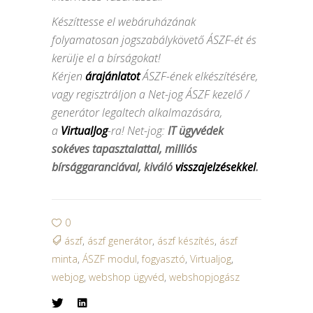
Készíttesse el webáruházának
folyamatosan jogszabálykövető ÁSZF-ét és
kerülje el a bírságokat!
Kérjen
árajánlatot
ÁSZF-ének elkészítésére,
vagy regisztráljon a Net-jog ÁSZF kezelő /
generátor legaltech alkalmazására,
a
VirtualJog
-ra! Net-jog:
IT ügyvédek
sokéves tapasztalattal, milliós
bírsággaranciával, kiváló
visszajelzésekkel
.
0
ászf
,
ászf generátor
,
ászf készítés
,
ászf
minta
,
ÁSZF modul
,
fogyasztó
,
Virtualjog
,
webjog
,
webshop ügyvéd
,
webshopjogász