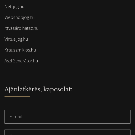
Net-jog.hu
Webshopjog.hu
Ittvásárolhatsz.hu
Virtualjog.hu
Krauszmiklos.hu
ÁszfGenerátor.hu
Ajánlatkérés, kapcsolat: