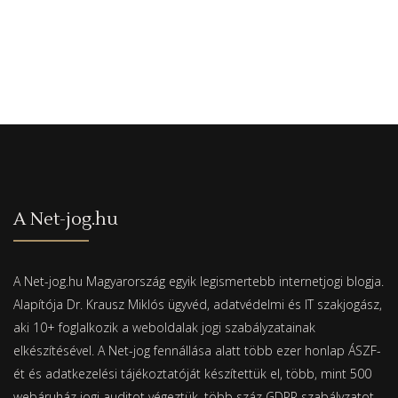
A Net-jog.hu
A Net-jog.hu Magyarország egyik legismertebb internetjogi blogja.
Alapítója Dr. Krausz Miklós ügyvéd, adatvédelmi és IT szakjogász,
aki 10+ foglalkozik a weboldalak jogi szabályzatainak
elkészítésével. A Net-jog fennállása alatt több ezer honlap ÁSZF-
ét és adatkezelési tájékoztatóját készítettük el, több, mint 500
webáruház jogi auditot végeztük, több száz GDPR szabályzatot