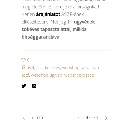
megfelelően és kerülje el a bírságokat!
Kérjen
árajánlatot
ÁSZF-ének
elkészítésére! Net-jog:
IT ügyvédek
sokéves tapasztalattal, milliós
bírsággaranciával.
0
ászf
,
ászf készítés
,
webshop
,
webshop
ászf
,
webshop ügyvéd
,
webshopjogász
előző
következő