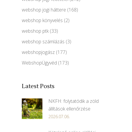
webshop jogi háttere
(168)
webshop könyvelés
(2)
webshop ptk
(33)
webshop számlázás
(3)
webshopjogász
(177)
WebshopÜgyvéd
(173)
Latest Posts
NKFH: folytatódik a zöld
állítások ellenőrzése
2026.07.06.