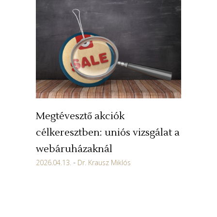
Megtévesztő akciók
célkeresztben: uniós vizsgálat a
webáruházaknál
2026.04.13.
Dr. Krausz Miklós