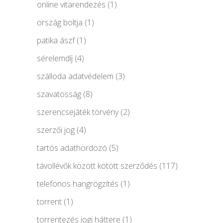
online vitarendezés
(1)
ország boltja
(1)
patika ászf
(1)
sérelemdíj
(4)
szálloda adatvédelem
(3)
szavatosság
(8)
szerencsejáték törvény
(2)
szerzői jog
(4)
tartós adathordozó
(5)
távollévők között kötött szerződés
(117)
telefonos hangrögzítés
(1)
torrent
(1)
torrentezés jogi háttere
(1)