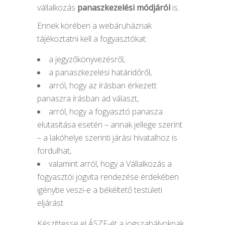
vállalkozás
panaszkezelési módjáról
is.
Ennek körében a webáruháznak
tájékoztatni kell a fogyasztókat:
a jegyzőkönyvezésről,
a panaszkezelési határidőről,
arról, hogy az írásban érkezett
panaszra írásban ad választ,
arról, hogy a fogyasztó panasza
elutasítása esetén – annak jellege szerint
– a lakóhelye szerinti járási hivatalhoz is
fordulhat,
valamint arról, hogy a Vállalkozás a
fogyasztói jogvita rendezése érdekében
igénybe veszi-e a békéltető testületi
eljárást.
Készíttesse el ÁSZF-ét a jogszabályoknak