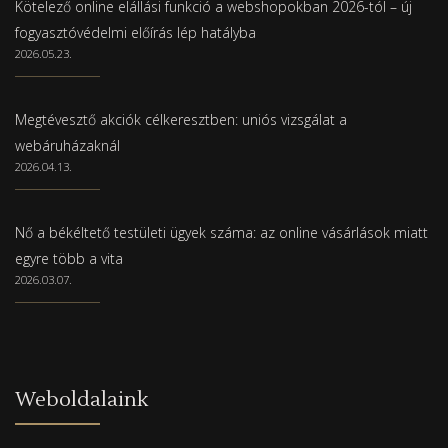
Kötelező online elállási funkció a webshopokban 2026-tól – új
fogyasztóvédelmi előírás lép hatályba
2026.05.23.
Megtévesztő akciók célkeresztben: uniós vizsgálat a
webáruházaknál
2026.04.13.
Nő a békéltető testületi ügyek száma: az online vásárlások miatt
egyre több a vita
2026.03.07.
Weboldalaink