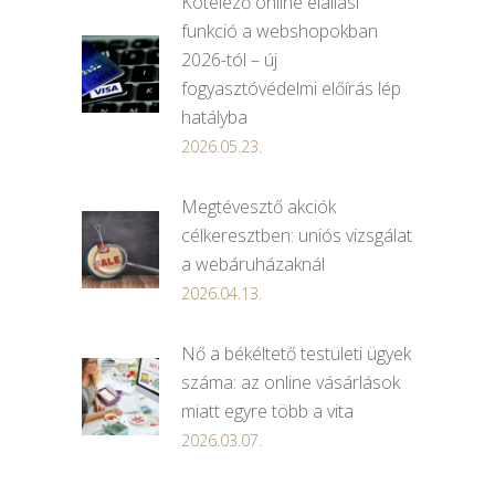
Kötelező online elállási
funkció a webshopokban
2026-tól – új
fogyasztóvédelmi előírás lép
hatályba
2026.05.23.
Megtévesztő akciók
célkeresztben: uniós vizsgálat
a webáruházaknál
2026.04.13.
Nő a békéltető testületi ügyek
száma: az online vásárlások
miatt egyre több a vita
2026.03.07.