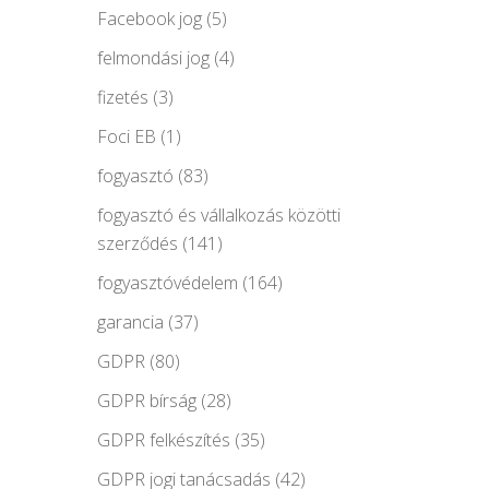
Facebook jog
(5)
felmondási jog
(4)
fizetés
(3)
Foci EB
(1)
fogyasztó
(83)
fogyasztó és vállalkozás közötti
szerződés
(141)
fogyasztóvédelem
(164)
garancia
(37)
GDPR
(80)
GDPR bírság
(28)
GDPR felkészítés
(35)
GDPR jogi tanácsadás
(42)