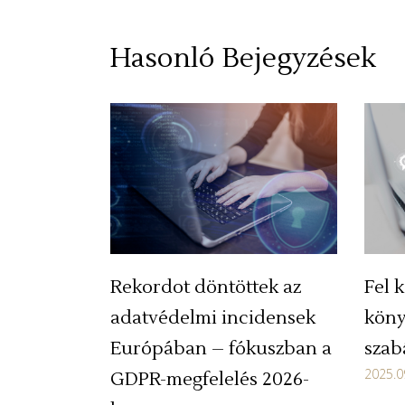
Hasonló Bejegyzések
Rekordot döntöttek az
Fel k
adatvédelmi incidensek
köny
Európában – fókuszban a
szab
2025.0
GDPR-megfelelés 2026-