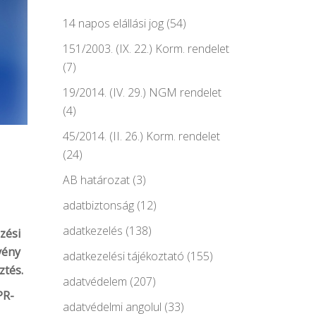
14 napos elállási jog
(54)
151/2003. (IX. 22.) Korm. rendelet
(7)
19/2014. (IV. 29.) NGM rendelet
(4)
45/2014. (II. 26.) Korm. rendelet
(24)
AB határozat
(3)
adatbiztonság
(12)
adatkezelés
(138)
zési
vény
adatkezelési tájékoztató
(155)
ztés.
adatvédelem
(207)
PR-
adatvédelmi angolul
(33)