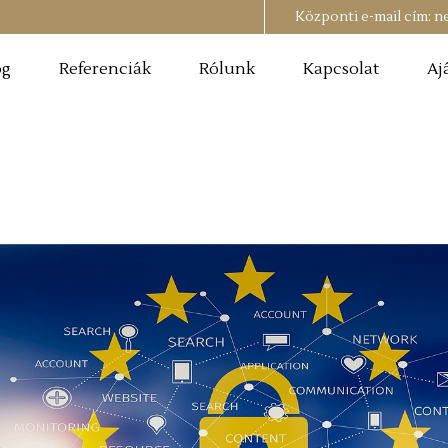
Központi e-mail cím:
n
og
Referenciák
Rólunk
Kapcsolat
Aj