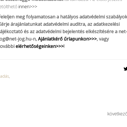
letölthető
innen>>>
Feleljen meg folyamatosan a hatályos adatvédelmi szabályo
K
érje árajánlatunkat adatvédelmi auditra, az adatkezelési
tájékoztató és az adatvédelmi bejelentés elkészítésére a
net
jog@net-jog.hu-n
,
Ajánlatkérő űrlapunkon>>>
, vagy
további
elérhetőségeinken>>>
!
sadás
,
következ