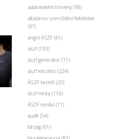
adatvédelmi törvény
(98)
általános szerződési feltételek
(97)
angol ÁSZF
(61)
ászf
(193)
ászf generátor
(11)
ászf készítés
(224)
ÁSZF kezelő
(20)
ászf minta
(116)
ÁSZF modul
(11)
audit
(54)
bírság
(61)
bírsággarancia
(83)