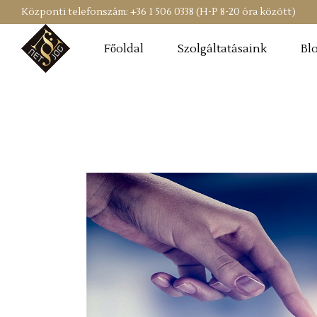
Központi telefonszám: +36 1 506 0338 (H-P 8-20 óra között)
Főoldal
Szolgáltatásaink
Bl