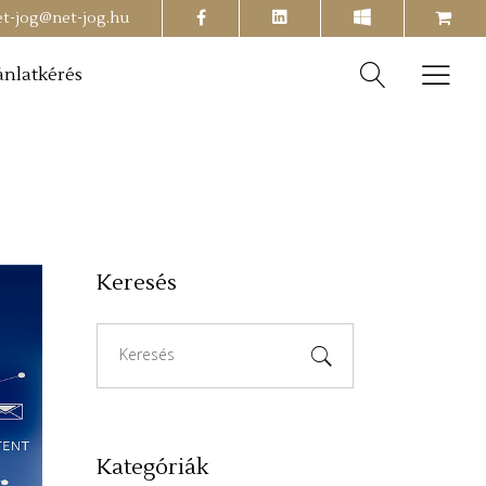
facebook
shopping-
et-jog@net-jog.hu
cart
ánlatkérés
Keresés
Search
for:
Kategóriák