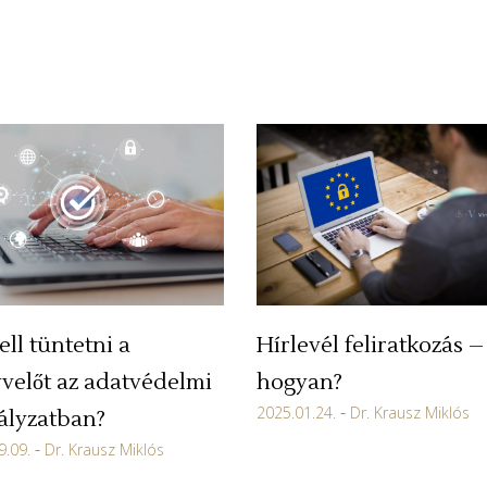
Hírlevél feliratkozás –
ell tüntetni a
hogyan?
velőt az adatvédelmi
2025.01.24.
Dr. Krausz Miklós
ályzatban?
9.09.
Dr. Krausz Miklós