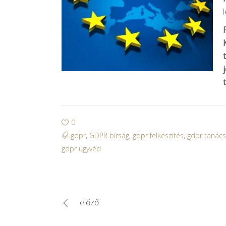
0
gdpr
,
GDPR bírság
,
gdpr felkészítés
,
gdpr tanác
gdpr ügyvéd
előző