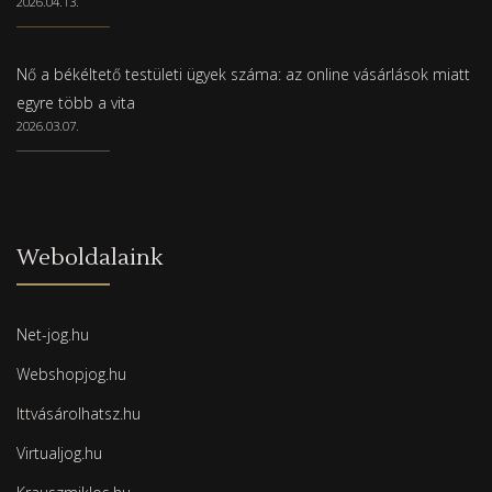
2026.04.13.
Nő a békéltető testületi ügyek száma: az online vásárlások miatt
egyre több a vita
2026.03.07.
Weboldalaink
Net-jog.hu
Webshopjog.hu
Ittvásárolhatsz.hu
Virtualjog.hu