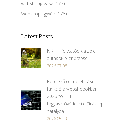
webshopjogász
(177)
WebshopÜgyvéd
(173)
Latest Posts
NKFH: folytatódik a zöld
állítások ellenőrzése
2026.07.06.
Kötelező online elállási
funkció a webshopokban
2026-tól – új
fogyasztóvédelmi előírás lép
hatályba
2026.05.23.