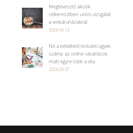
Megtévesztő akciók
célkeresztben: uniós vizsgálat
a webáruházaknál
2026.04.13.
Nő a békéltető testületi ügyek
száma: az online vásárlások
miatt egyre több a vita
2026.03.07.