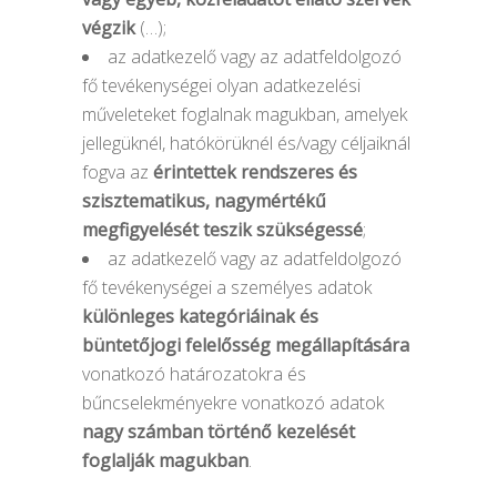
végzik
(…);
az adatkezelő vagy az adatfeldolgozó
fő tevékenységei olyan adatkezelési
műveleteket foglalnak magukban, amelyek
jellegüknél, hatókörüknél és/vagy céljaiknál
fogva az
érintettek rendszeres és
szisztematikus, nagymértékű
megfigyelését teszik szükségessé
;
az adatkezelő vagy az adatfeldolgozó
fő tevékenységei a személyes adatok
különleges kategóriáinak és
büntetőjogi felelősség megállapítására
vonatkozó határozatokra és
bűncselekményekre vonatkozó adatok
nagy számban történő kezelését
foglalják magukban
.