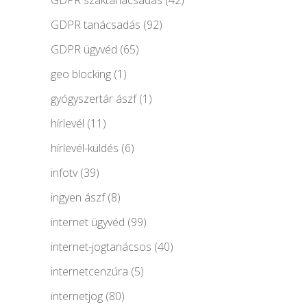
GDPR szaktanácsadás
(42)
GDPR tanácsadás
(92)
GDPR ügyvéd
(65)
geo blocking
(1)
gyógyszertár ászf
(1)
hírlevél
(11)
hírlevél-küldés
(6)
infotv
(39)
ingyen ászf
(8)
internet ügyvéd
(99)
internet-jogtanácsos
(40)
internetcenzúra
(5)
internetjog
(80)