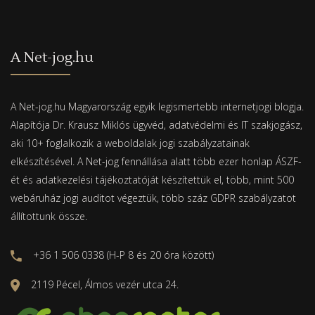
A Net-jog.hu
A Net-jog.hu Magyarország egyik legismertebb internetjogi blogja.
Alapítója Dr. Krausz Miklós ügyvéd, adatvédelmi és IT szakjogász,
aki 10+ foglalkozik a weboldalak jogi szabályzatainak
elkészítésével. A Net-jog fennállása alatt több ezer honlap ÁSZF-
ét és adatkezelési tájékoztatóját készítettük el, több, mint 500
webáruház jogi auditot végeztük, több száz GDPR szabályzatot
állítottunk össze.
+36 1 506 0338 (H-P 8 és 20 óra között)
2119 Pécel, Álmos vezér utca 24.