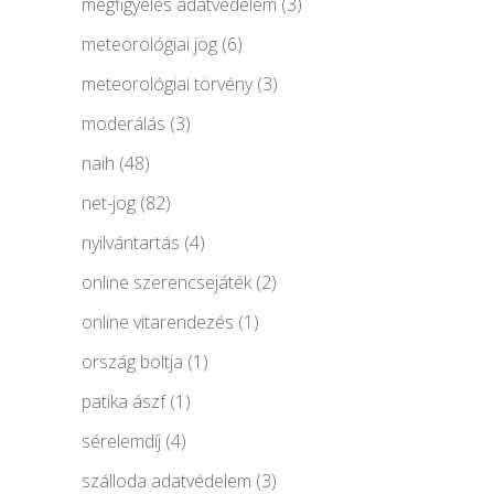
megfigyelés adatvédelem
(3)
meteorológiai jog
(6)
meteorológiai törvény
(3)
moderálás
(3)
naih
(48)
net-jog
(82)
nyilvántartás
(4)
online szerencsejáték
(2)
online vitarendezés
(1)
ország boltja
(1)
patika ászf
(1)
sérelemdíj
(4)
szálloda adatvédelem
(3)