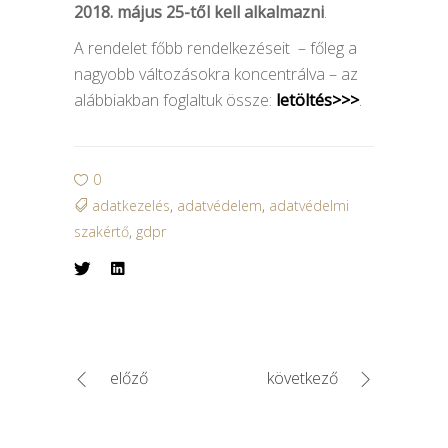
2018. május 25-től kell alkalmazni
.
A rendelet főbb rendelkezéseit – főleg a
nagyobb változásokra koncentrálva – az
alábbiakban foglaltuk össze:
letöltés>>>
.
0
adatkezelés
,
adatvédelem
,
adatvédelmi
szakértő
,
gdpr
előző
következő