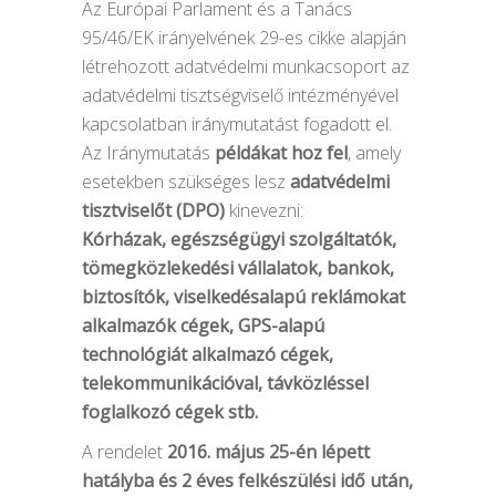
Az Európai Parlament és a Tanács
95/46/EK irányelvének 29-es cikke alapján
létrehozott adatvédelmi munkacsoport az
adatvédelmi tisztségviselő intézményével
kapcsolatban iránymutatást fogadott el.
Az Iránymutatás
példákat hoz fel
, amely
esetekben szükséges lesz
adatvédelmi
tisztviselőt (DPO)
kinevezni:
Kórházak, egészségügyi szolgáltatók,
tömegközlekedési vállalatok, bankok,
biztosítók, viselkedésalapú reklámokat
alkalmazók cégek, GPS-alapú
technológiát alkalmazó cégek,
telekommunikációval, távközléssel
foglalkozó cégek stb.
A rendelet
2016. május 25-én lépett
hatályba és 2 éves felkészülési idő után,