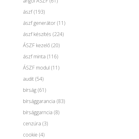
angol ÁSZF
(61)
ászf
(193)
ászf generátor
(11)
ászf készítés
(224)
ÁSZF kezelő
(20)
ászf minta
(116)
ÁSZF modul
(11)
audit
(54)
bírság
(61)
bírsággarancia
(83)
bírsággarncia
(8)
cenzúra
(3)
cookie
(4)