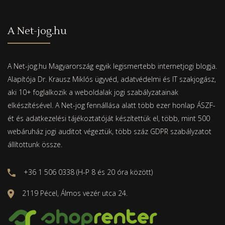
A Net-jog.hu
A Net-jog.hu Magyarország egyik legismertebb internetjogi blogja.
Alapítója Dr. Krausz Miklós ügyvéd, adatvédelmi és IT szakjogász,
aki 10+ foglalkozik a weboldalak jogi szabályzatainak
elkészítésével. A Net-jog fennállása alatt több ezer honlap ÁSZF-
ét és adatkezelési tájékoztatóját készítettük el, több, mint 500
webáruház jogi auditot végeztük, több száz GDPR szabályzatot
állítottunk össze.
+36 1 506 0338 (H-P 8 és 20 óra között)
2119 Pécel, Álmos vezér utca 24.