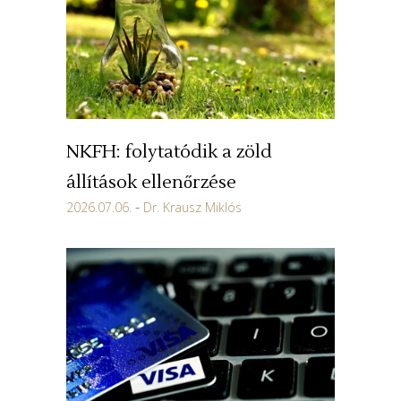
NKFH: folytatódik a zöld
állítások ellenőrzése
2026.07.06.
Dr. Krausz Miklós