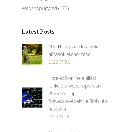
WebshopÜgyvéd
(173)
Latest Posts
NKFH: folytatódik a zöld
állítások ellenőrzése
2026.07.06.
Kötelező online elállási
funkció a webshopokban
2026-tól – új
fogyasztóvédelmi előírás lép
hatályba
2026.05.23.