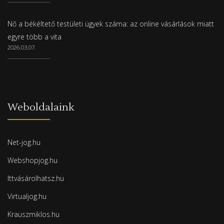
Nő a békéltető testületi ügyek száma: az online vásárlások miatt
egyre több a vita
2026.03.07.
Weboldalaink
Net-jog.hu
Webshopjog.hu
Ittvásárolhatsz.hu
Virtualjog.hu
Krauszmiklos.hu