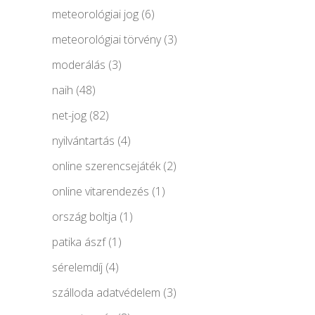
meteorológiai jog
(6)
meteorológiai törvény
(3)
moderálás
(3)
naih
(48)
net-jog
(82)
nyilvántartás
(4)
online szerencsejáték
(2)
online vitarendezés
(1)
ország boltja
(1)
patika ászf
(1)
sérelemdíj
(4)
szálloda adatvédelem
(3)