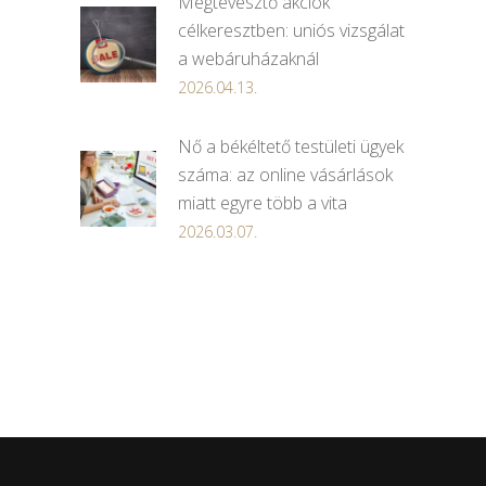
Megtévesztő akciók
célkeresztben: uniós vizsgálat
a webáruházaknál
2026.04.13.
Nő a békéltető testületi ügyek
száma: az online vásárlások
miatt egyre több a vita
2026.03.07.