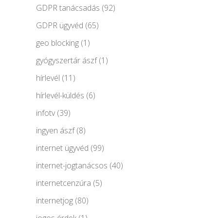
GDPR tanácsadás
(92)
GDPR ügyvéd
(65)
geo blocking
(1)
gyógyszertár ászf
(1)
hírlevél
(11)
hírlevél-küldés
(6)
infotv
(39)
ingyen ászf
(8)
internet ügyvéd
(99)
internet-jogtanácsos
(40)
internetcenzúra
(5)
internetjog
(80)
jogos érdek
(1)