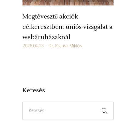
Megtévesztő akciók
célkeresztben: uniós vizsgálat a
webáruházaknál
2026.04.13.
Dr. Krausz Miklós
Keresés
Search
for: