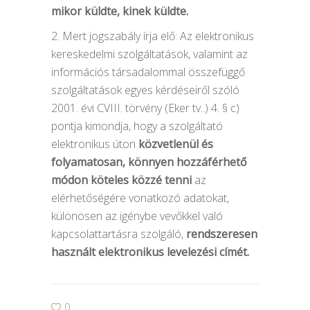
mikor küldte, kinek küldte.
2. Mert jogszabály írja elő: Az elektronikus
kereskedelmi szolgáltatások, valamint az
információs társadalommal összefüggő
szolgáltatások egyes kérdéseiről szóló
2001. évi CVIII. törvény (Eker tv..) 4. § c)
pontja kimondja, hogy a szolgáltató
elektronikus úton
közvetlenül és
folyamatosan, könnyen hozzáférhető
módon köteles közzé tenni
az
elérhetőségére vonatkozó adatokat,
különösen az igénybe vevőkkel való
kapcsolattartásra szolgáló,
rendszeresen
használt elektronikus levelezési címét.
0