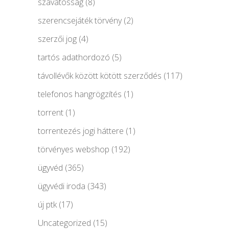
szavatosság
(8)
szerencsejáték törvény
(2)
szerzői jog
(4)
tartós adathordozó
(5)
távollévők között kötött szerződés
(117)
telefonos hangrögzítés
(1)
torrent
(1)
torrentezés jogi háttere
(1)
törvényes webshop
(192)
ügyvéd
(365)
ügyvédi iroda
(343)
új ptk
(17)
Uncategorized
(15)