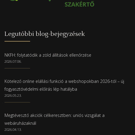
Legutóbbi blog-bejegyzések
NKFH: folytatódik a zöld állítások ellenőrzése
2026.07.06.
Kötelező online elállási funkció a webshopokban 2026-tól – új
fogyasztóvédelmi előírás lép hatályba
2026.05.23.
Megtévesztő akciók célkeresztben: uniós vizsgálat a
webáruházaknál
2026.04.13.