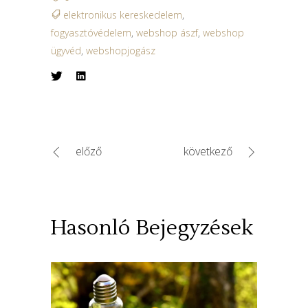
elektronikus kereskedelem
,
fogyasztóvédelem
,
webshop ászf
,
webshop
ügyvéd
,
webshopjogász
előző
következő
Hasonló Bejegyzések