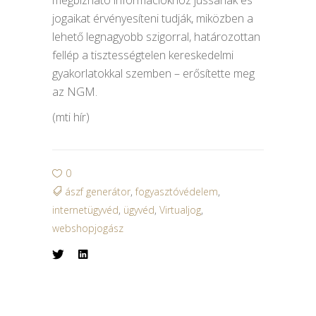
megbízható információkhoz jussanak és
jogaikat érvényesíteni tudják, miközben a
lehető legnagyobb szigorral, határozottan
fellép a tisztességtelen kereskedelmi
gyakorlatokkal szemben – erősítette meg
az NGM.
(mti hír)
0
ászf generátor
,
fogyasztóvédelem
,
internetügyvéd
,
ügyvéd
,
Virtualjog
,
webshopjogász