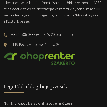
elkészítésével. A Net-jog fennállása alatt több ezer honlap ÁSZF-
ét és adatkezelési tájékoztatóját készítettük el, több, mint 500
webáruház jogi auditot végeztük, több száz GDPR szabályzatot
állítottunk össze.
+36 1 506 0338 (H-P 8 és 20 óra között)
2119 Pécel, Álmos vezér utca 24.
Legutóbbi blog-bejegyzések
NKFH: folytatódik a zöld állítások ellenőrzése