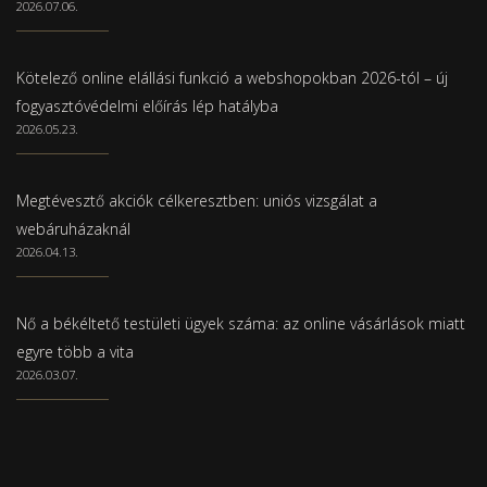
2026.07.06.
Kötelező online elállási funkció a webshopokban 2026-tól – új
fogyasztóvédelmi előírás lép hatályba
2026.05.23.
Megtévesztő akciók célkeresztben: uniós vizsgálat a
webáruházaknál
2026.04.13.
Nő a békéltető testületi ügyek száma: az online vásárlások miatt
egyre több a vita
2026.03.07.