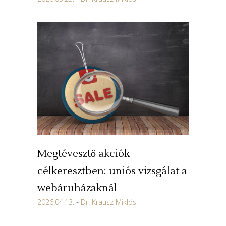
Megtévesztő akciók
célkeresztben: uniós vizsgálat a
webáruházaknál
2026.04.13.
Dr. Krausz Miklós