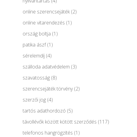
nyilvántartás
(4)
online szerencsejáték
(2)
online vitarendezés
(1)
ország boltja
(1)
patika ászf
(1)
sérelemdíj
(4)
szálloda adatvédelem
(3)
szavatosság
(8)
szerencsejáték törvény
(2)
szerzői jog
(4)
tartós adathordozó
(5)
távollévők között kötött szerződés
(117)
telefonos hangrögzítés
(1)