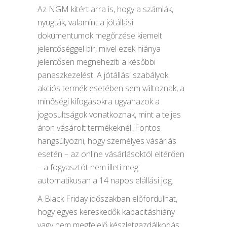
Az NGM kitért arra is, hogy a számlák,
nyugták, valamint a jótállási
dokumentumok megőrzése kiemelt
jelentőséggel bír, mivel ezek hiánya
jelentősen megnehezíti a későbbi
panaszkezelést. A jótállási szabályok
akciós termék esetében sem változnak, a
minőségi kifogásokra ugyanazok a
jogosultságok vonatkoznak, mint a teljes
áron vásárolt termékeknél. Fontos
hangsúlyozni, hogy személyes vásárlás
esetén – az online vásárlásoktól eltérően
– a fogyasztót nem illeti meg
automatikusan a 14 napos elállási jog.
A Black Friday időszakban előfordulhat,
hogy egyes kereskedők kapacitáshiány
vagy nem megfelelő készletgazdálkodás