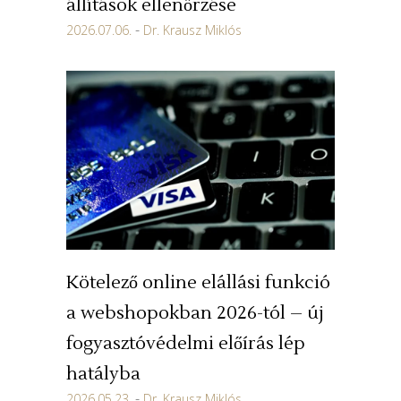
állítások ellenőrzése
2026.07.06.
Dr. Krausz Miklós
Kötelező online elállási funkció
a webshopokban 2026-tól – új
fogyasztóvédelmi előírás lép
hatályba
2026.05.23.
Dr. Krausz Miklós