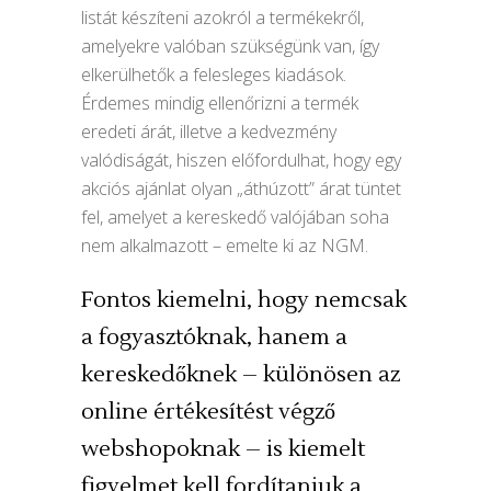
listát készíteni azokról a termékekről,
amelyekre valóban szükségünk van, így
elkerülhetők a felesleges kiadások.
Érdemes mindig ellenőrizni a termék
eredeti árát, illetve a kedvezmény
valódiságát, hiszen előfordulhat, hogy egy
akciós ajánlat olyan „áthúzott” árat tüntet
fel, amelyet a kereskedő valójában soha
nem alkalmazott – emelte ki az NGM.
Fontos kiemelni, hogy nemcsak
a fogyasztóknak, hanem a
kereskedőknek – különösen az
online értékesítést végző
webshopoknak – is kiemelt
figyelmet kell fordítaniuk a