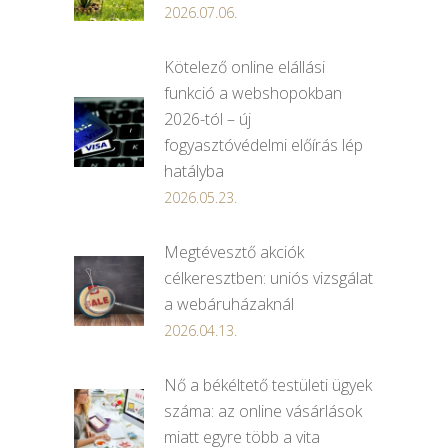
2026.07.06.
Kötelező online elállási
funkció a webshopokban
2026-tól – új
fogyasztóvédelmi előírás lép
hatályba
2026.05.23.
Megtévesztő akciók
célkeresztben: uniós vizsgálat
a webáruházaknál
2026.04.13.
Nő a békéltető testületi ügyek
száma: az online vásárlások
miatt egyre több a vita