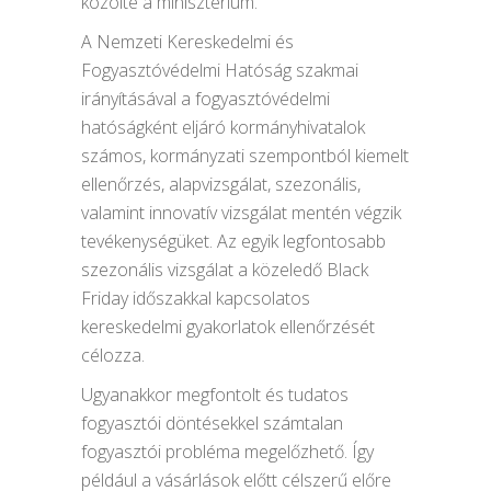
közölte a minisztérium.
A Nemzeti Kereskedelmi és
Fogyasztóvédelmi Hatóság szakmai
irányításával a fogyasztóvédelmi
hatóságként eljáró kormányhivatalok
számos, kormányzati szempontból kiemelt
ellenőrzés, alapvizsgálat, szezonális,
valamint innovatív vizsgálat mentén végzik
tevékenységüket. Az egyik legfontosabb
szezonális vizsgálat a közeledő Black
Friday időszakkal kapcsolatos
kereskedelmi gyakorlatok ellenőrzését
célozza.
Ugyanakkor megfontolt és tudatos
fogyasztói döntésekkel számtalan
fogyasztói probléma megelőzhető. Így
például a vásárlások előtt célszerű előre