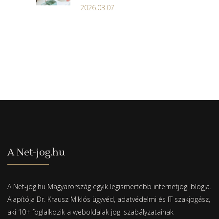
2026.03.07.
A Net-jog.hu
A Net-jog.hu Magyarország egyik legismertebb internetjogi blogja.
Alapítója Dr. Krausz Miklós ügyvéd, adatvédelmi és IT szakjogász,
aki 10+ foglalkozik a weboldalak jogi szabályzatainak