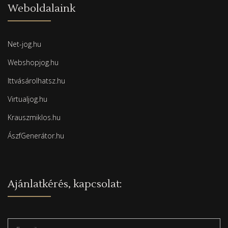
Weboldalaink
Net-jog.hu
Webshopjog.hu
Ittvásárolhatsz.hu
Virtualjog.hu
Krauszmiklos.hu
ÁszfGenerátor.hu
Ajánlatkérés, kapcsolat: