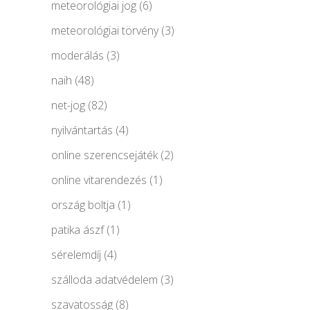
meteorológiai jog
(6)
meteorológiai törvény
(3)
moderálás
(3)
naih
(48)
net-jog
(82)
nyilvántartás
(4)
online szerencsejáték
(2)
online vitarendezés
(1)
ország boltja
(1)
patika ászf
(1)
sérelemdíj
(4)
szálloda adatvédelem
(3)
szavatosság
(8)