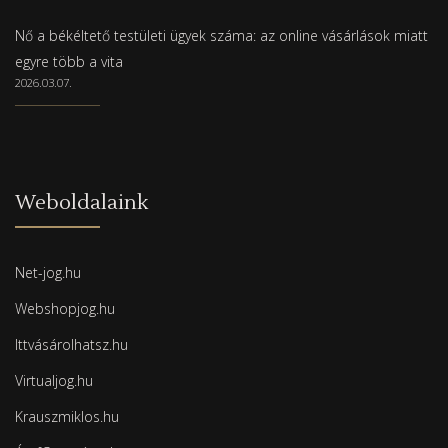
Nő a békéltető testületi ügyek száma: az online vásárlások miatt
egyre több a vita
2026.03.07.
Weboldalaink
Net-jog.hu
Webshopjog.hu
Ittvásárolhatsz.hu
Virtualjog.hu
Krauszmiklos.hu