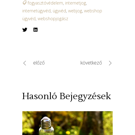
fogyasztóvédelem
,
internetjog
,
internetügyvéd
,
ügyvéd
,
webjog
,
webshop
ügyvéd
,
webshopjogász
előző
következő
Hasonló Bejegyzések