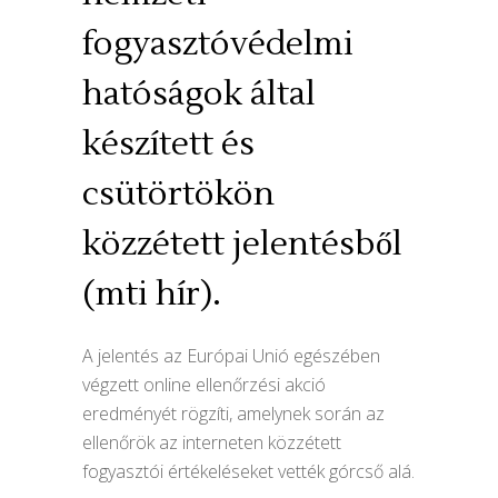
fogyasztóvédelmi
hatóságok által
készített és
csütörtökön
közzétett jelentésből
(mti hír).
A jelentés az Európai Unió egészében
végzett online ellenőrzési akció
eredményét rögzíti, amelynek során az
ellenőrök az interneten közzétett
fogyasztói értékeléseket vették górcső alá.