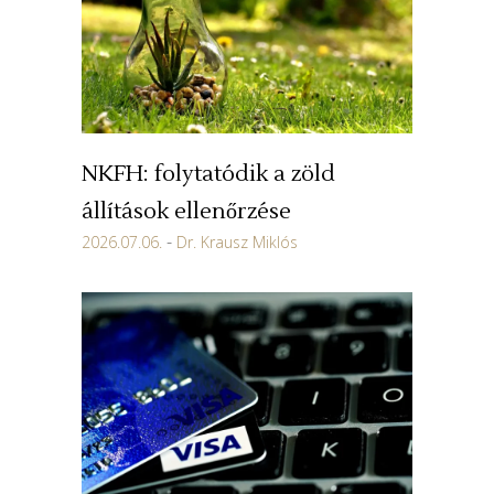
NKFH: folytatódik a zöld
állítások ellenőrzése
2026.07.06.
Dr. Krausz Miklós