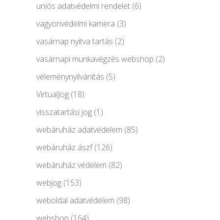
uniós adatvédelmi rendelet
(6)
vagyonvédelmi kamera
(3)
vasárnap nyitva tartás
(2)
vasárnapi munkavégzés webshop
(2)
véleménynyilvánítás
(5)
VirtualJog
(18)
visszatartási jog
(1)
webáruház adatvédelem
(85)
webáruház ászf
(126)
webáruház védelem
(82)
webjog
(153)
weboldal adatvédelem
(98)
webshop
(164)