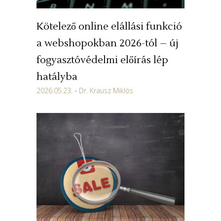
Kötelező online elállási funkció
a webshopokban 2026-tól – új
fogyasztóvédelmi előírás lép
hatályba
2026.05.23.
Dr. Krausz Miklós