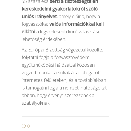
55 százaléka
sérti a tisztességtelen
kereskedelmi gyakorlatokról szóló
uniós irányelvet
, amely előírja, hogy a
fogyasztókat
valós információkkal kell
ellátni
a legszélesebb körű választási
lehetőség érdekében.
Az Európai Bizottság végezetül közölte:
folytatni fogja a fogyasztóvédelmi
együttműködési hálózattal közösen
végzett munkát a sokak által látogatott
internetes felületeken, és a továbbiakban
is támogatni fogja a nemzeti hatóságokat
abban, hogy érvényt szerezzenek a
szabályoknak.
0