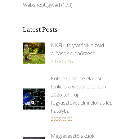
WebshopÜgyvéd
(173)
Latest Posts
NKFH: folytatódik a zöld
állítások ellenőrzése
2026.07.06.
Kötelező online elállási
funkció a webshopokban
2026-tól – új
fogyasztóvédelmi előírás lép
hatályba
2026.05.23.
Megtévesztő akciók