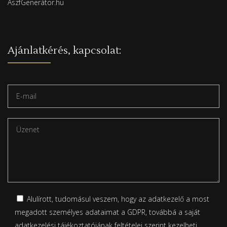
ÁszfGenerátor.hu
Ajánlatkérés, kapcsolat:
Alulírott, tudomásul veszem, hogy az adatkezelő a most
megadott személyes adataimat a GDPR, továbbá a saját
adatkezelési tájékoztatójának
feltételei szerint kezelheti.