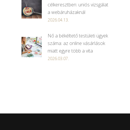
célkeresztben: uniós vizsgálat
a webáruházaknál
2026.04.13.
Nő a békéltető testületi ügyek
száma: az online vásárlások
miatt egyre több a vita
2026.03.07.