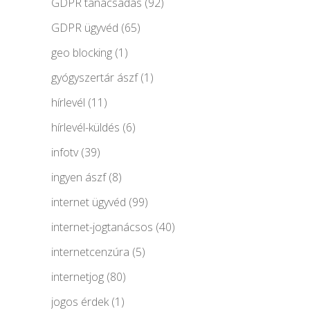
GDPR tanácsadás
(92)
GDPR ügyvéd
(65)
geo blocking
(1)
gyógyszertár ászf
(1)
hírlevél
(11)
hírlevél-küldés
(6)
infotv
(39)
ingyen ászf
(8)
internet ügyvéd
(99)
internet-jogtanácsos
(40)
internetcenzúra
(5)
internetjog
(80)
jogos érdek
(1)