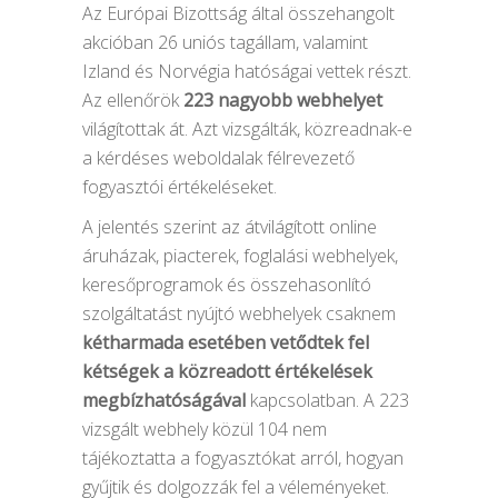
Az Európai Bizottság által összehangolt
akcióban 26 uniós tagállam, valamint
Izland és Norvégia hatóságai vettek részt.
Az ellenőrök
223 nagyobb webhelyet
világítottak át. Azt vizsgálták, közreadnak-e
a kérdéses weboldalak félrevezető
fogyasztói értékeléseket.
A jelentés szerint az átvilágított online
áruházak, piacterek, foglalási webhelyek,
keresőprogramok és összehasonlító
szolgáltatást nyújtó webhelyek csaknem
kétharmada esetében vetődtek fel
kétségek a közreadott értékelések
megbízhatóságával
kapcsolatban. A 223
vizsgált webhely közül 104 nem
tájékoztatta a fogyasztókat arról, hogyan
gyűjtik és dolgozzák fel a véleményeket.