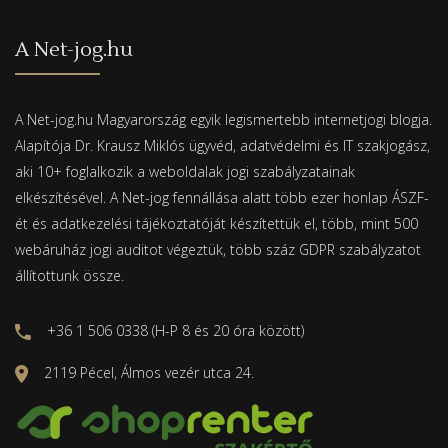
A Net-jog.hu
A Net-jog.hu Magyarország egyik legismertebb internetjogi blogja.
Alapítója Dr. Krausz Miklós ügyvéd, adatvédelmi és IT szakjogász,
aki 10+ foglalkozik a weboldalak jogi szabályzatainak
elkészítésével. A Net-jog fennállása alatt több ezer honlap ÁSZF-
ét és adatkezelési tájékoztatóját készítettük el, több, mint 500
webáruház jogi auditot végeztük, több száz GDPR szabályzatot
állítottunk össze.
+36 1 506 0338 (H-P 8 és 20 óra között)
2119 Pécel, Álmos vezér utca 24.