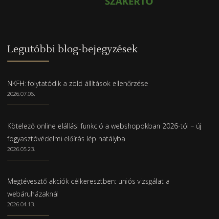
Legutóbbi blog-bejegyzések
NKFH: folytatódik a zöld állítások ellenőrzése
2026.07.06.
Kötelező online elállási funkció a webshopokban 2026-tól – új
fogyasztóvédelmi előírás lép hatályba
2026.05.23.
Megtévesztő akciók célkeresztben: uniós vizsgálat a
webáruházaknál
2026.04.13.