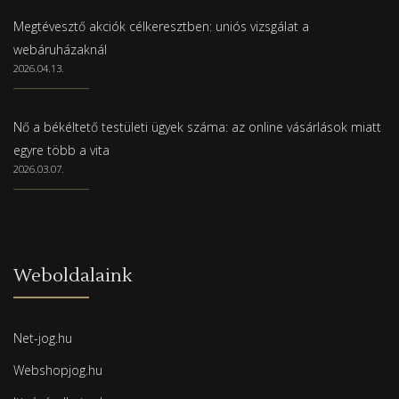
Megtévesztő akciók célkeresztben: uniós vizsgálat a
webáruházaknál
2026.04.13.
Nő a békéltető testületi ügyek száma: az online vásárlások miatt
egyre több a vita
2026.03.07.
Weboldalaink
Net-jog.hu
Webshopjog.hu