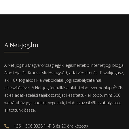
A Net-jog.hu
A Net-jog.hu Magyarország egyik legismertebb internetjogi blogja.
Alapítója Dr. Krausz Miklós ügyvéd, adatvédelmi és IT szakjogász,
aki 10+ foglalkozik a weboldalak jogi szabályzatainak
elkészítésével. A Net-jog fennállása alatt több ezer honlap ÁSZF-
ét és adatkezelési tájékoztatóját készítettük el, több, mint 500
webáruház jogi auditot végeztük, több száz GDPR szabályzatot
állítottunk össze.
+36 1 506 0338 (H-P 8 és 20 óra között)