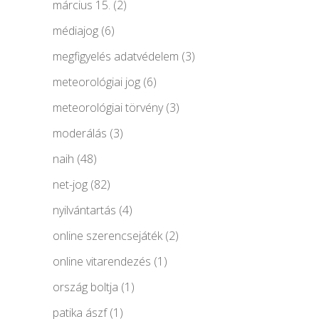
március 15.
(2)
médiajog
(6)
megfigyelés adatvédelem
(3)
meteorológiai jog
(6)
meteorológiai törvény
(3)
moderálás
(3)
naih
(48)
net-jog
(82)
nyilvántartás
(4)
online szerencsejáték
(2)
online vitarendezés
(1)
ország boltja
(1)
patika ászf
(1)