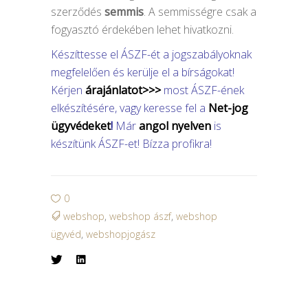
szerződés
semmis
. A semmisségre csak a
fogyasztó érdekében lehet hivatkozni.
Készíttesse el ÁSZF-ét a jogszabályoknak
megfelelően és kerülje el a bírságokat!
Kérjen
árajánlatot>>>
most ÁSZF-ének
elkészítésére, vagy keresse fel a
Net-jog
ü
gyvédeket
!
Már
angol nyelven
is
készítünk ÁSZF-et! Bízza profikra!
0
webshop
,
webshop ászf
,
webshop
ügyvéd
,
webshopjogász