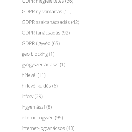
GDPR megfeleltetés
(36)
GDPR nyilvántartás
(11)
GDPR szaktanácsadás
(42)
GDPR tanácsadás
(92)
GDPR ügyvéd
(65)
geo blocking
(1)
gyógyszertár ászf
(1)
hírlevél
(11)
hírlevél-küldés
(6)
infotv
(39)
ingyen ászf
(8)
internet ügyvéd
(99)
internet-jogtanácsos
(40)