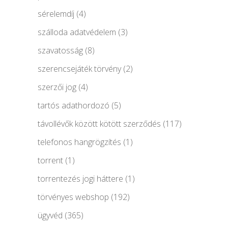
sérelemdíj
(4)
szálloda adatvédelem
(3)
szavatosság
(8)
szerencsejáték törvény
(2)
szerzői jog
(4)
tartós adathordozó
(5)
távollévők között kötött szerződés
(117)
telefonos hangrögzítés
(1)
torrent
(1)
torrentezés jogi háttere
(1)
törvényes webshop
(192)
ügyvéd
(365)