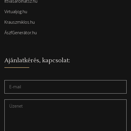
Ittvásárolhatsz.hu
Virtualjog.hu
Krauszmiklos.hu
ÁszfGenerátor.hu
Ajánlatkérés, kapcsolat: