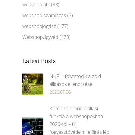
webshop ptk
(33)
webshop számlázás
(3)
webshopjogász
(177)
WebshopÜgyvéd
(173)
Latest Posts
NKFH: folytatódik a zöld
állítások ellenőrzése
2026.07.06.
Kötelező online elállási
funkció a webshopokban
2026-tól – új
fogyasztóvédelmi előírás lép