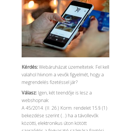
Kérdés:
Webáruházat üzemeltetek. Fel kell
valahol hívnom a vevők figyelmét, hogy a
megrendelés fizetéssel jár?
Válasz:
Igen, két teendője is lesz a
webshopnak:
A 45/2014. (II. 26.) Korm. rendelet 15.§ (1)
bekezdése szerint (…) ha a távollevők
közötti, elektronikus úton kötött
szerződés a fogyasztó számára fizetési