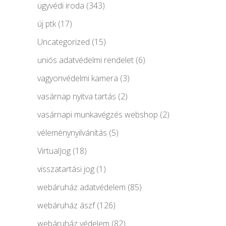
ügyvédi iroda
(343)
új ptk
(17)
Uncategorized
(15)
uniós adatvédelmi rendelet
(6)
vagyonvédelmi kamera
(3)
vasárnap nyitva tartás
(2)
vasárnapi munkavégzés webshop
(2)
véleménynyilvánítás
(5)
VirtualJog
(18)
visszatartási jog
(1)
webáruház adatvédelem
(85)
webáruház ászf
(126)
webáruház védelem
(82)