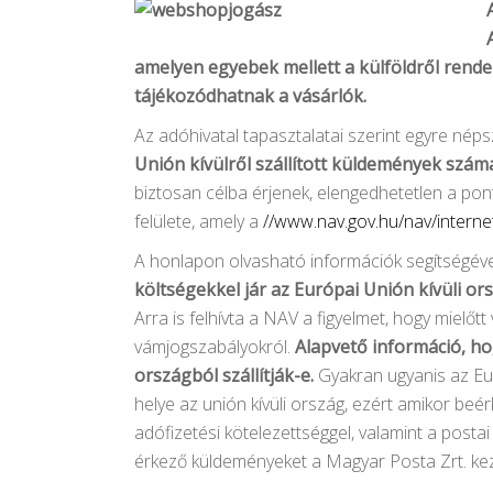
amelyen egyebek mellett a külföldről rend
tájékozódhatnak a vásárlók.
Az adóhivatal tapasztalatai szerint egyre néps
Unión kívülről szállított küldemények száma
biztosan célba érjenek, elengedhetetlen a pon
felülete, amely a
//www.nav.gov.hu/nav/interne
A honlapon olvasható információk segítségével
költségekkel jár az Európai Unión kívüli o
Arra is felhívta a NAV a figyelmet, hogy mielőt
vámjogszabályokról.
Alapvető információ, ho
országból szállítják-e.
Gyakran ugyanis az Eur
helye az unión kívüli ország, ezért amikor beé
adófizetési kötelezettséggel, valamint a posta
érkező küldeményeket a Magyar Posta Zrt. kez