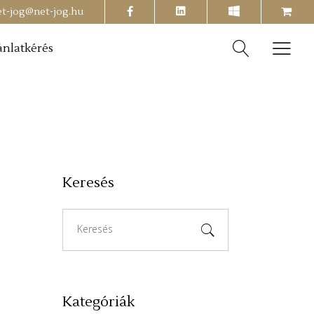
facebook
shopping-
et-jog@net-jog.hu
cart
ánlatkérés
Keresés
Search
for:
Kategóriák