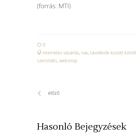
(forrás: MTI)
0
internetes vásárlás
,
nav
,
távollévők között kötöt
szerződés
,
webshop
előző
Hasonló Bejegyzések