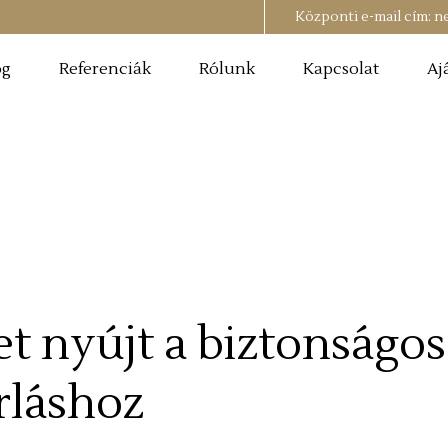
Központi e-mail cím:
n
og
Referenciák
Rólunk
Kapcsolat
Aj
t nyújt a biztonságos
rláshoz