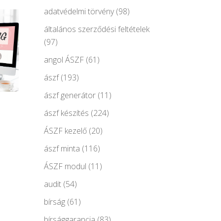
adatvédelmi törvény
(98)
általános szerződési feltételek
(97)
angol ÁSZF
(61)
ászf
(193)
ászf generátor
(11)
ászf készítés
(224)
ÁSZF kezelő
(20)
ászf minta
(116)
ÁSZF modul
(11)
audit
(54)
bírság
(61)
bírsággarancia
(83)