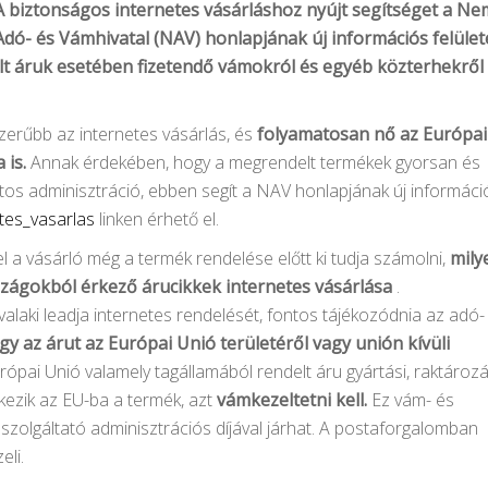
A biztonságos internetes vásárláshoz nyújt segítséget a Ne
Adó- és Vámhivatal (NAV) honlapjának új információs felület
elt áruk esetében fizetendő vámokról és egyéb közterhekről
zerűbb az internetes vásárlás, és
folyamatosan nő az Európai
 is.
Annak érdekében, hogy a megrendelt termékek gyorsan és
tos adminisztráció, ebben segít a NAV honlapjának új informáci
tes_vasarlas
linken érhető el.
 a vásárló még a termék rendelése előtt ki tudja számolni,
mily
rszágokból érkező árucikkek internetes vásárlása
.
t valaki leadja internetes rendelését, fontos tájékozódnia az adó-
gy az árut az Európai Unió területéről vagy unión kívüli
ópai Unió valamely tagállamából rendelt áru gyártási, raktározá
rkezik az EU-ba a termék, azt
vámkezeltetni kell.
Ez vám- és
i szolgáltató adminisztrációs díjával járhat. A postaforgalomban
eli.