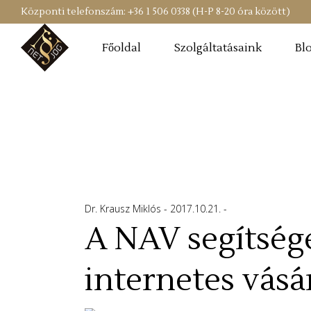
Központi telefonszám: +36 1 506 0338 (H-P 8-20 óra között)
Főoldal
Szolgáltatásaink
Bl
Dr. Krausz Miklós
2017.10.21.
A NAV segítsége
internetes vásá