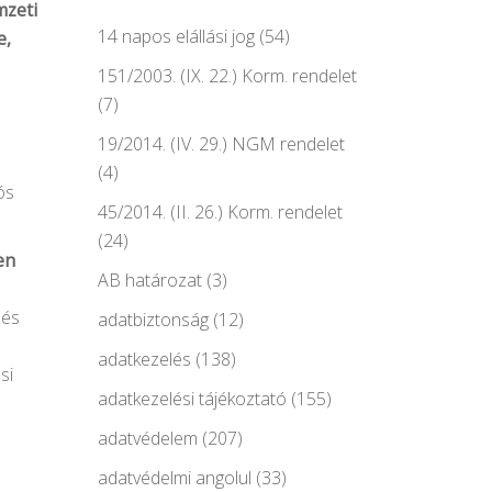
mzeti
14 napos elállási jog
(54)
e,
151/2003. (IX. 22.) Korm. rendelet
(7)
19/2014. (IV. 29.) NGM rendelet
(4)
ós
45/2014. (II. 26.) Korm. rendelet
(24)
en
AB határozat
(3)
 és
adatbiztonság
(12)
adatkezelés
(138)
si
adatkezelési tájékoztató
(155)
adatvédelem
(207)
adatvédelmi angolul
(33)