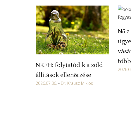
Nő a 
ügye
vásá
több
NKFH: folytatódik a zöld
2026.0
állítások ellenőrzése
2026.07.06.
Dr. Krausz Miklós