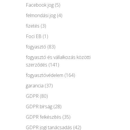
Facebook jog
(5)
felmondási jog
(4)
fizetés
(3)
Foci EB
(1)
fogyasztó
(83)
fogyasztó és vállalkozás közötti
szerződés
(141)
fogyasztóvédelem
(164)
garancia
(37)
GDPR
(80)
GDPR bírság
(28)
GDPR felkészítés
(35)
GDPR jogi tanácsadás
(42)