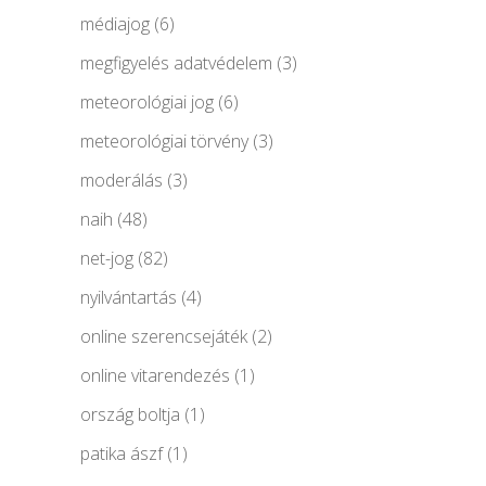
médiajog
(6)
megfigyelés adatvédelem
(3)
meteorológiai jog
(6)
meteorológiai törvény
(3)
moderálás
(3)
naih
(48)
net-jog
(82)
nyilvántartás
(4)
online szerencsejáték
(2)
online vitarendezés
(1)
ország boltja
(1)
patika ászf
(1)