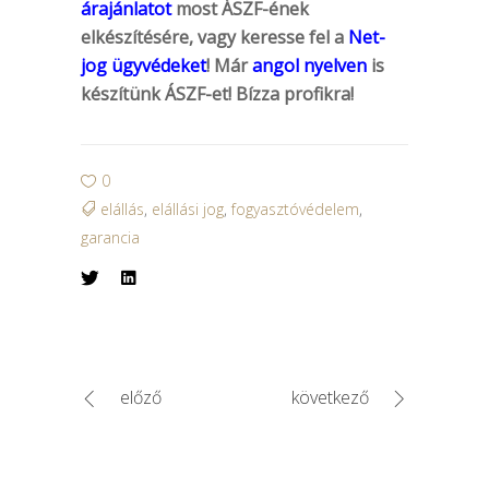
árajánlatot
most ÁSZF-ének
elkészítésére, vagy keresse fel a
Net-
jog ügyvédeket
! Már
angol nyelven
is
készítünk ÁSZF-et! Bízza profikra!
0
elállás
,
elállási jog
,
fogyasztóvédelem
,
garancia
előző
következő