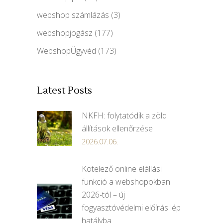
webshop számlázás
(3)
webshopjogász
(177)
WebshopÜgyvéd
(173)
Latest Posts
NKFH: folytatódik a zöld
állítások ellenőrzése
2026.07.06.
Kötelező online elállási
funkció a webshopokban
2026-tól – új
fogyasztóvédelmi előírás lép
hatályba