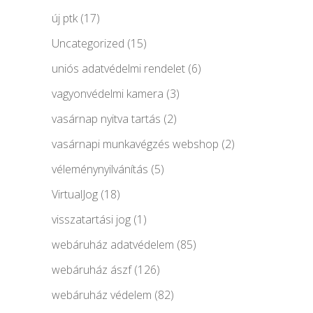
új ptk
(17)
Uncategorized
(15)
uniós adatvédelmi rendelet
(6)
vagyonvédelmi kamera
(3)
vasárnap nyitva tartás
(2)
vasárnapi munkavégzés webshop
(2)
véleménynyilvánítás
(5)
VirtualJog
(18)
visszatartási jog
(1)
webáruház adatvédelem
(85)
webáruház ászf
(126)
webáruház védelem
(82)