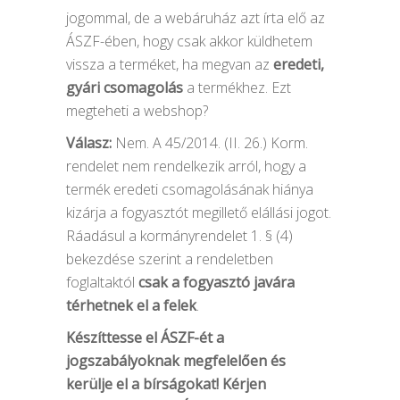
jogommal, de a webáruház azt írta elő az
ÁSZF-ében, hogy csak akkor küldhetem
vissza a terméket, ha megvan az
eredeti,
gyári csomagolás
a termékhez. Ezt
megteheti a webshop?
Válasz:
Nem. A 45/2014. (II. 26.) Korm.
rendelet nem rendelkezik arról, hogy a
termék eredeti csomagolásának hiánya
kizárja a fogyasztót megillető elállási jogot.
Ráadásul a kormányrendelet 1. § (4)
bekezdése szerint a rendeletben
foglaltaktól
csak a fogyasztó javára
térhetnek el a felek
.
Készíttesse el ÁSZF-ét a
jogszabályoknak megfelelően és
kerülje el a bírságokat! Kérjen