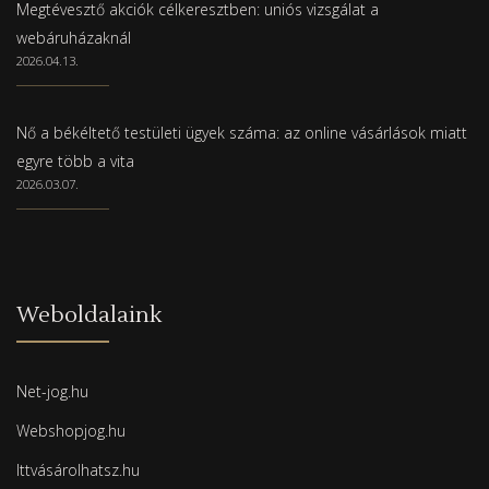
Megtévesztő akciók célkeresztben: uniós vizsgálat a
webáruházaknál
2026.04.13.
Nő a békéltető testületi ügyek száma: az online vásárlások miatt
egyre több a vita
2026.03.07.
Weboldalaink
Net-jog.hu
Webshopjog.hu
Ittvásárolhatsz.hu