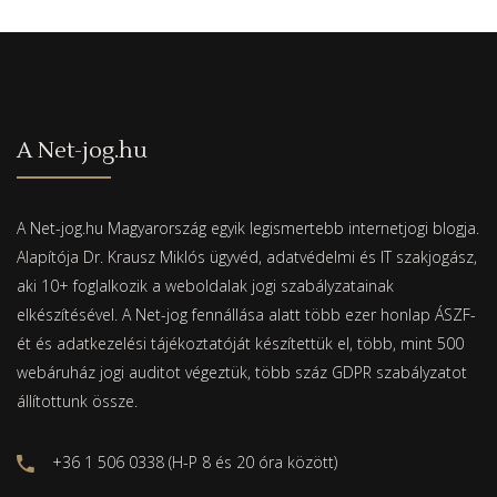
A Net-jog.hu
A Net-jog.hu Magyarország egyik legismertebb internetjogi blogja.
Alapítója Dr. Krausz Miklós ügyvéd, adatvédelmi és IT szakjogász,
aki 10+ foglalkozik a weboldalak jogi szabályzatainak
elkészítésével. A Net-jog fennállása alatt több ezer honlap ÁSZF-
ét és adatkezelési tájékoztatóját készítettük el, több, mint 500
webáruház jogi auditot végeztük, több száz GDPR szabályzatot
állítottunk össze.
+36 1 506 0338 (H-P 8 és 20 óra között)