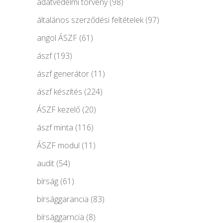
adatvédelmi törvény
(98)
általános szerződési feltételek
(97)
angol ÁSZF
(61)
ászf
(193)
ászf generátor
(11)
ászf készítés
(224)
ÁSZF kezelő
(20)
ászf minta
(116)
ÁSZF modul
(11)
audit
(54)
bírság
(61)
bírsággarancia
(83)
bírsággarncia
(8)