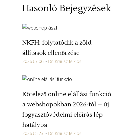
Hasonló Bejegyzések
NKFH: folytatódik a zöld
állítások ellenőrzése
2026.07.06.
Dr. Krausz Miklós
Kötelező online elállási funkció
a webshopokban 2026-tól – új
fogyasztóvédelmi előírás lép
hatályba
2026.05.23.
Dr. Krausz Miklós