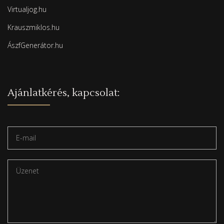
Virtualjog.hu
Krauszmiklos.hu
ÁszfGenerátor.hu
Ajánlatkérés, kapcsolat: