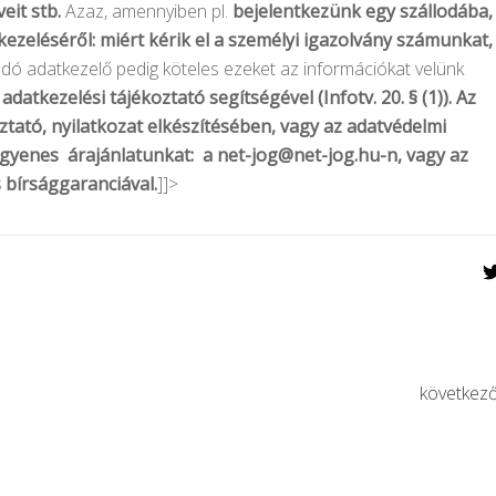
veit stb.
Azaz, amennyiben pl.
bejelentkezünk egy szállodába,
kezeléséről: miért kérik el a személyi igazolvány számunkat,
adó adatkezelő pedig köteles ezeket az információkat velünk
:
adatkezelési tájékoztató segítségével (Infotv. 20. § (1)).
Az
ztató, nyilatkozat elkészítésében, vagy az adatvédelmi
ingyenes árajánlatunkat: a
net-jog@net-jog.hu-n
, vagy az
 bírsággaranciával.
]]>
következ