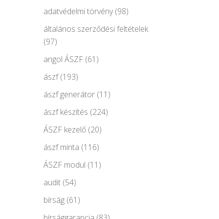
adatvédelmi törvény
(98)
általános szerződési feltételek
(97)
angol ÁSZF
(61)
ászf
(193)
ászf generátor
(11)
ászf készítés
(224)
ÁSZF kezelő
(20)
ászf minta
(116)
ÁSZF modul
(11)
audit
(54)
bírság
(61)
bírsággarancia
(83)