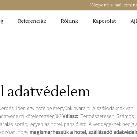
Központi e-mail cím:
n
og
Referenciák
Rólunk
Kapcsolat
Aj
el adatvédelem
Kérdés: Idén egy hotelbe megyünk nyaralni. A szállodáknak van
adatvédelmi kötelezettségük?
Válasz:
Természetesen. Számos
aralás során, legyen az hotel, panzió stb. A vendégeknek pedig 
tkozóan, hogy
megismerhessük a hotel, szállásadó adatvédel