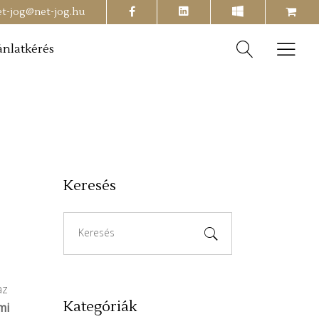
facebook
shopping-
et-jog@net-jog.hu
cart
ánlatkérés
Keresés
Search
for:
az
Kategóriák
mi