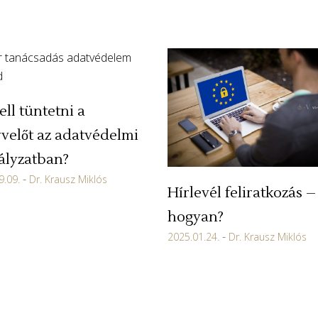
ell tüntetni a
velőt az adatvédelmi
ályzatban?
9.09.
Dr. Krausz Miklós
Hírlevél feliratkozás –
hogyan?
2025.01.24.
Dr. Krausz Miklós