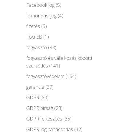
Facebook jog
(5)
felmondási jog
(4)
fizetés
(3)
Foci EB
(1)
fogyasztó
(83)
fogyasztó és vállalkozás közötti
szerződés
(141)
fogyasztóvédelem
(164)
garancia
(37)
GDPR
(80)
GDPR bírság
(28)
GDPR felkészítés
(35)
GDPR jogi tanácsadás
(42)