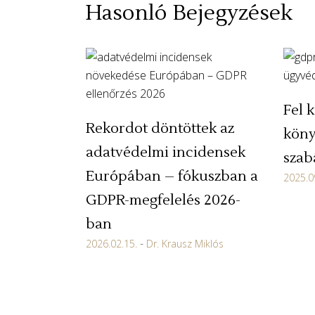
Hasonló Bejegyzések
Fel k
Rekordot döntöttek az
köny
adatvédelmi incidensek
szab
Európában – fókuszban a
2025.0
GDPR-megfelelés 2026-
ban
2026.02.15.
Dr. Krausz Miklós