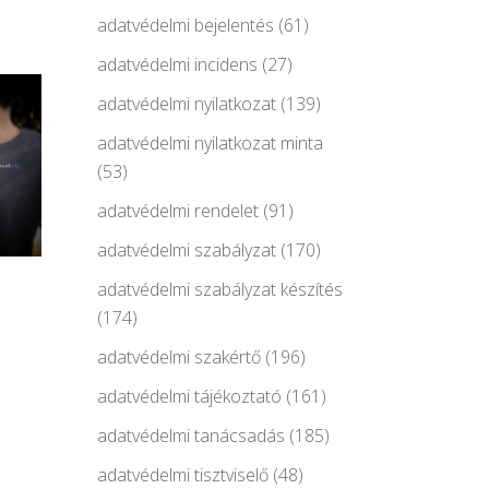
adatvédelmi bejelentés
(61)
adatvédelmi incidens
(27)
adatvédelmi nyilatkozat
(139)
adatvédelmi nyilatkozat minta
(53)
adatvédelmi rendelet
(91)
adatvédelmi szabályzat
(170)
adatvédelmi szabályzat készítés
(174)
adatvédelmi szakértő
(196)
adatvédelmi tájékoztató
(161)
adatvédelmi tanácsadás
(185)
adatvédelmi tisztviselő
(48)