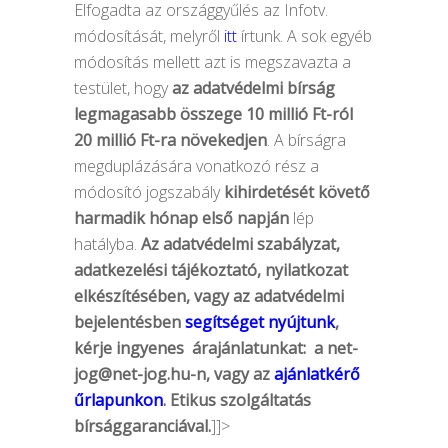
Elfogadta az országgyűlés az Infotv.
módosítását, melyről
itt
írtunk. A sok egyéb
módosítás mellett azt is megszavazta a
testület, hogy
az adatvédelmi bírság
legmagasabb összege 10 millió Ft-ról
20 millió Ft-ra növekedjen
. A bírságra
megduplázására vonatkozó rész a
módosító jogszabály
kihirdetését követő
harmadik hónap első napján
lép
hatályba.
Az adatvédelmi szabályzat,
adatkezelési tájékoztató, nyilatkozat
elkészítésében, vagy az adatvédelmi
bejelentésben
segítséget nyújtunk
,
kérje ingyenes árajánlatunkat: a
net-
jog@net-jog.hu-n
, vagy az
ajánlatkérő
űrlapunkon
. Etikus szolgáltatás
bírsággaranciával.
]]>