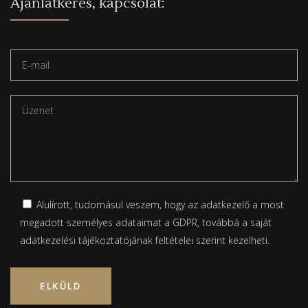
Ajánlatkérés, kapcsolat:
Alulírott, tudomásul veszem, hogy az adatkezelő a most
megadott személyes adataimat a GDPR, továbbá a saját
adatkezelési tájékoztatójának
feltételei szerint kezelheti.
Please leave this field empty.