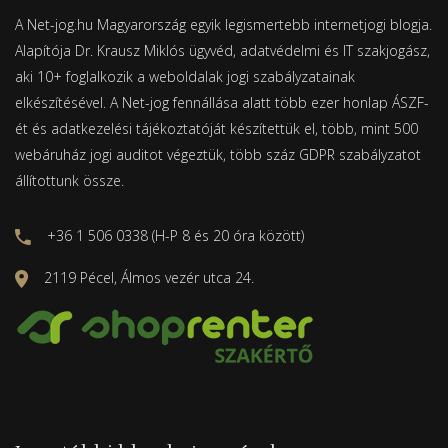
A Net-jog.hu Magyarország egyik legismertebb internetjogi blogja.
Alapítója Dr. Krausz Miklós ügyvéd, adatvédelmi és IT szakjogász,
aki 10+ foglalkozik a weboldalak jogi szabályzatainak
elkészítésével. A Net-jog fennállása alatt több ezer honlap ÁSZF-
ét és adatkezelési tájékoztatóját készítettük el, több, mint 500
webáruház jogi auditot végeztük, több száz GDPR szabályzatot
állítottunk össze.
+36 1 506 0338 (H-P 8 és 20 óra között)
2119 Pécel, Álmos vezér utca 24.