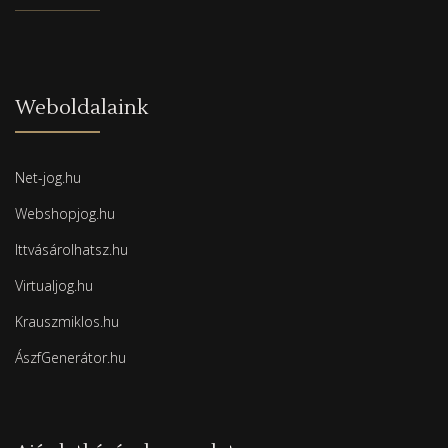
Weboldalaink
Net-jog.hu
Webshopjog.hu
Ittvásárolhatsz.hu
Virtualjog.hu
Krauszmiklos.hu
ÁszfGenerátor.hu