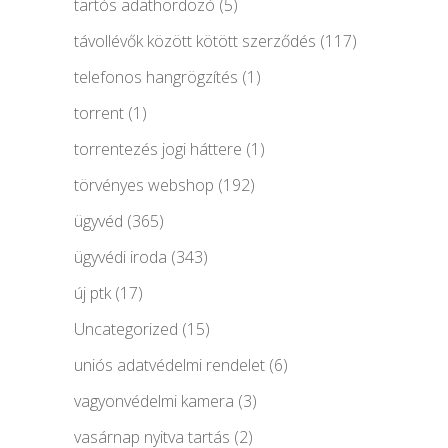
tartós adathordozó
(5)
távollévők között kötött szerződés
(117)
telefonos hangrögzítés
(1)
torrent
(1)
torrentezés jogi háttere
(1)
törvényes webshop
(192)
ügyvéd
(365)
ügyvédi iroda
(343)
új ptk
(17)
Uncategorized
(15)
uniós adatvédelmi rendelet
(6)
vagyonvédelmi kamera
(3)
vasárnap nyitva tartás
(2)