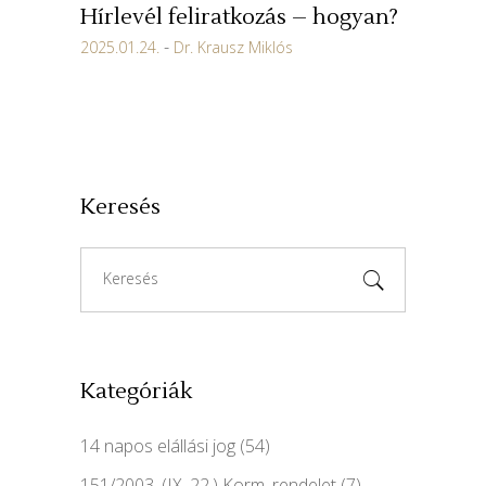
Hírlevél feliratkozás – hogyan?
2025.01.24.
Dr. Krausz Miklós
Keresés
Search
for:
Kategóriák
14 napos elállási jog
(54)
151/2003. (IX. 22.) Korm. rendelet
(7)