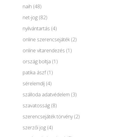
naih
(48)
net-jog
(82)
nyilvántartás
(4)
online szerencsejáték
(2)
online vitarendezés
(1)
ország boltja
(1)
patika ászf
(1)
sérelemdíj
(4)
szálloda adatvédelem
(3)
szavatosság
(8)
szerencsejáték törvény
(2)
szerzői jog
(4)