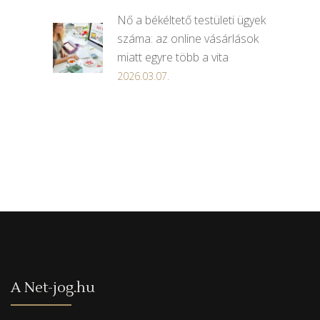
Nő a békéltető testületi ügyek
száma: az online vásárlások
miatt egyre több a vita
2026.03.07.
A Net-jog.hu