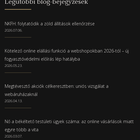
Legutóbbi blog-bejegyzések
NKFH: folytatódik a zöld állítások ellenőrzése
2026.07.06.
Kötelező online elállási funkció a webshopokban 2026-tól – új
fogyasztóvédelmi előírás lép hatályba
2026.05.23.
Megtévesztő akciók célkeresztben: uniós vizsgálat a
webáruházaknál
2026.04.13.
Nő a békéltető testületi ügyek száma: az online vásárlások miatt
egyre több a vita
2026.03.07.