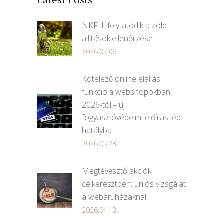
Latest Posts
NKFH: folytatódik a zöld
állítások ellenőrzése
2026.07.06.
Kötelező online elállási
funkció a webshopokban
2026-tól – új
fogyasztóvédelmi előírás lép
hatályba
2026.05.23.
Megtévesztő akciók
célkeresztben: uniós vizsgálat
a webáruházaknál
2026.04.13.