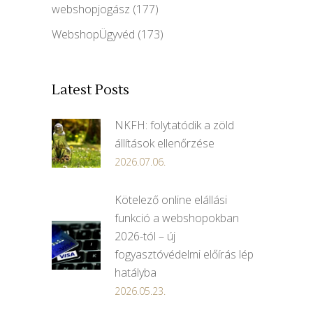
webshopjogász
(177)
WebshopÜgyvéd
(173)
Latest Posts
NKFH: folytatódik a zöld
állítások ellenőrzése
2026.07.06.
Kötelező online elállási
funkció a webshopokban
2026-tól – új
fogyasztóvédelmi előírás lép
hatályba
2026.05.23.