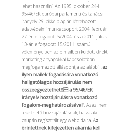
lehet használni. Az 1995. október 24-i
95/46/EK európai parlamenti és tanácsi
irányelv 29. cikke alapján létrehozott
adatvédelmi munkacsoport 2004. február
27-én elfogadott 5/2004. és a 2011. július
13-án elfogadott 15/2011. számú
véleményeiben az e-mailben küldött direkt
marketing anyagokkal kapcsolatban
megfogalmazott álláspontja az alábbi: „
az
ilyen mailek fogadására vonatkozó
hallgatólagos hozzájárulás nem
összeegyeztethető a 95/46/EK
irányelv hozzájárulásra vonatkozó
fogalom-meghatározásával”.
Azaz, nem
tekinthető hozzájárulásnak, ha valaki
csupán regisztrált egy weboldalra. A
z
érintettnek kifejezetten akarnia kell