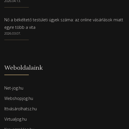
2026.04.13.
Nő a békéltető testületi ügyek száma: az online vásárlások miatt
egyre több a vita
2026.03.07.
Weboldalaink
Net-jog.hu
Webshopjog.hu
Ittvásárolhatsz.hu
Virtualjog.hu