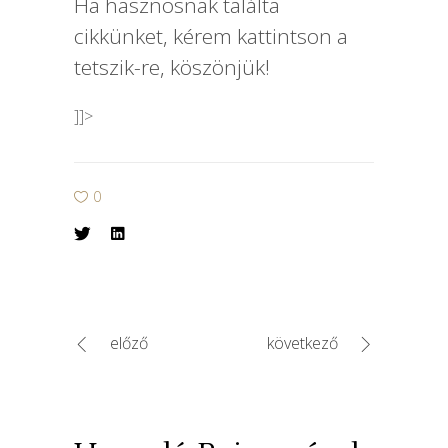
Ha hasznosnak találta
cikkünket, kérem kattintson a
tetszik-re, köszönjük!
]]>
0
előző
következő