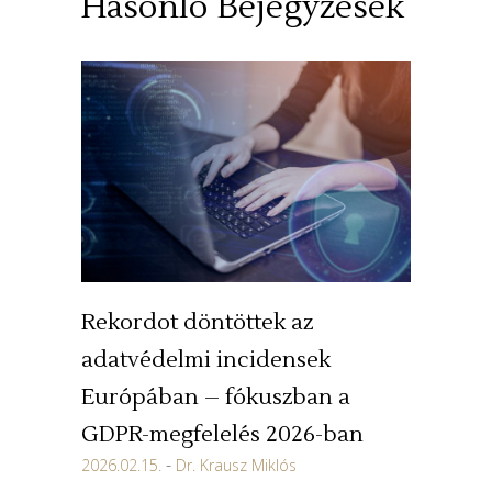
Hasonló Bejegyzések
Rekordot döntöttek az
adatvédelmi incidensek
Európában – fókuszban a
GDPR-megfelelés 2026-ban
2026.02.15.
Dr. Krausz Miklós