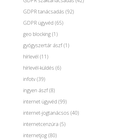
GDPR szaktanácsadás
(42)
GDPR tanácsadás
(92)
GDPR ügyvéd
(65)
geo blocking
(1)
gyógyszertár ászf
(1)
hírlevél
(11)
hírlevél-küldés
(6)
infotv
(39)
ingyen ászf
(8)
internet ügyvéd
(99)
internet-jogtanácsos
(40)
internetcenzúra
(5)
internetjog
(80)