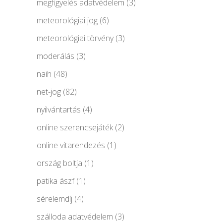
megfigyelés adatvédelem
(3)
meteorológiai jog
(6)
meteorológiai törvény
(3)
moderálás
(3)
naih
(48)
net-jog
(82)
nyilvántartás
(4)
online szerencsejáték
(2)
online vitarendezés
(1)
ország boltja
(1)
patika ászf
(1)
sérelemdíj
(4)
szálloda adatvédelem
(3)