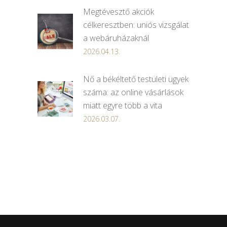
Megtévesztő akciók
célkeresztben: uniós vizsgálat
a webáruházaknál
2026.04.13.
Nő a békéltető testületi ügyek
száma: az online vásárlások
miatt egyre több a vita
2026.03.07.