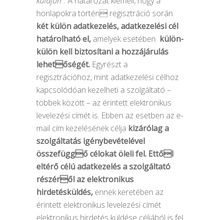
küldjön”.
A határozat kiemeli, hogy a
honlapokra történ regisztráció során
két külön adatkezelés, adatkezelési cél
határolható el,
amelyek esetében
külön-
külön kell biztosítani a hozzájárulás
lehetőségét.
Egyrészt a
regisztrációhoz, mint adatkezelési célhoz
kapcsolódóan kezelheti a szolgáltató –
többek között – az érintett elektronikus
levelezési címét is. Ebben az esetben az e-
mail cím kezelésének célja
kizárólag a
szolgáltatás igénybevételével
összefüggő célokat öleli fel.
Ettől
eltérő célú adatkezelés a szolgáltató
részéről az elektronikus
hirdetésküldés,
ennek keretében az
érintett elektronikus levelezési címét
elektronikus hirdetés küldése céljából is fel