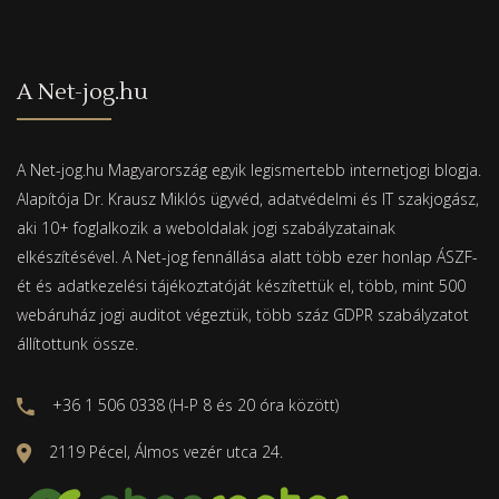
A Net-jog.hu
A Net-jog.hu Magyarország egyik legismertebb internetjogi blogja.
Alapítója Dr. Krausz Miklós ügyvéd, adatvédelmi és IT szakjogász,
aki 10+ foglalkozik a weboldalak jogi szabályzatainak
elkészítésével. A Net-jog fennállása alatt több ezer honlap ÁSZF-
ét és adatkezelési tájékoztatóját készítettük el, több, mint 500
webáruház jogi auditot végeztük, több száz GDPR szabályzatot
állítottunk össze.
+36 1 506 0338 (H-P 8 és 20 óra között)
2119 Pécel, Álmos vezér utca 24.