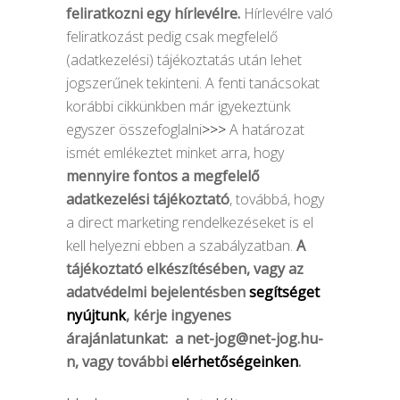
feliratkozni egy hírlevélre.
Hírlevélre való
feliratkozást pedig csak megfelelő
(adatkezelési) tájékoztatás után lehet
jogszerűnek tekinteni. A fenti tanácsokat
korábbi cikkünkben már igyekeztünk
egyszer összefoglalni
>>>
A határozat
ismét emlékeztet minket arra, hogy
mennyire fontos a megfelelő
adatkezelési tájékoztató
, továbbá, hogy
a direct marketing rendelkezéseket is el
kell helyezni ebben a szabályzatban.
A
tájékoztató elkészítésében, vagy az
adatvédelmi bejelentésben
segítséget
nyújtunk
, kérje ingyenes
árajánlatunkat: a
net-jog@net-jog.hu-
n
, vagy további
elérhetőségeinken
.