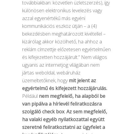
továbbiakban: közvetlen üzletszerzés), így
különösen elektronikus levelezés vagy
azzal egyenértékű más egyéni
kommunikációs eszköz útján – a (4)
bekezdésben meghatározott kivétellel –
kizárólag akkor közölhető, ha ahhoz a
reklám címzettje előzetesen egyértelműen
és kifejezetten hozzájárult.” Nem világos
ugyanis az internetjog világában nem
jártas weboldal, webáruház
üzemeltetőknek, hogy
mit jelent az
egyértelmű és kifejezett hozzájárulás.
Például
nem megfelelő, ha alapból be
van pipálva a hírlevél feliratkozásra
szolgáló check box
.
Az sem megfelelő,
ha valaki egyéb nyilatkozattal együtt
szeretné feliratkoztatni az ügyfelet a