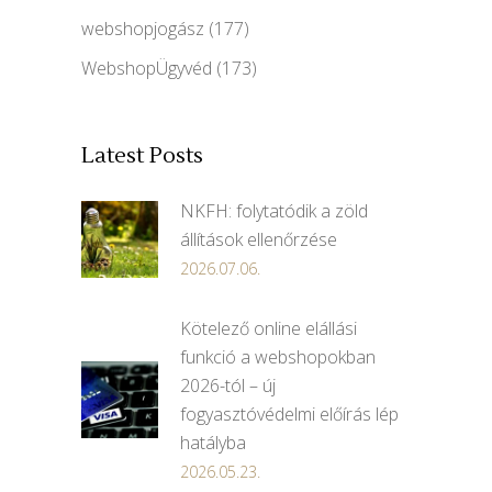
webshopjogász
(177)
WebshopÜgyvéd
(173)
Latest Posts
NKFH: folytatódik a zöld
állítások ellenőrzése
2026.07.06.
Kötelező online elállási
funkció a webshopokban
2026-tól – új
fogyasztóvédelmi előírás lép
hatályba
2026.05.23.