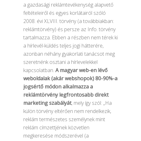
a gazdasági reklámtevékenység alapvető
feltételeiről és egyes korlátairól szóló
2008. évi XLVIII. törvény (a továbbiakban:
reklámtörvény) és persze az Info. törvény
tartalmazza. Ebben a részben nem térek ki
a hírlevél-küldés teljes jogi hátterére,
azonban néhány gyakorlati tanácsot meg
szeretnénk osztani a hírlevelekkel
kapcsolatban.
A magyar web-en lévő
weboldalak (akár webshopok) 80-90%-a
jogsértő módon alkalmazza a
reklámtörvény legfrontosabb direkt
marketing szabályát
, mely így szól: „Ha
külön törvény eltérően nem rendelkezik,
reklám természetes személynek mint
reklám címzettjének közvetlen
megkeresése módszerével (a