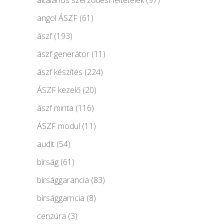
általános szerződési feltételek
(97)
angol ÁSZF
(61)
ászf
(193)
ászf generátor
(11)
ászf készítés
(224)
ÁSZF kezelő
(20)
ászf minta
(116)
ÁSZF modul
(11)
audit
(54)
bírság
(61)
bírsággarancia
(83)
bírsággarncia
(8)
cenzúra
(3)