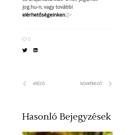
jog.hu-n
, vagy további
elérhetőségeinken
.
]]>
0
előző
következő
Hasonló Bejegyzések