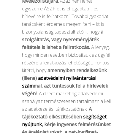
levelezőlistájára.
Azaz nem lehet
egyszerre ÁSZF-et is elfogadtatni, és
hírlevélre is feliratkozni. További gyakorlati
tanácsként érdemes megemlíteni – itt is
bizonytalanság tapasztalható –, hogy
a
szolgáltatás, vagy nyereményjáték
feltétele is lehet a feliratkozás.
A lényeg,
hogy minden esetben biztosítsuk az ügyfél
részére a leiratkozás lehetőségét. Fontos
kitétel, hogy
amennyiben rendelkezünk
(illene)
adatvédelmi nyilvántartási
szám
mal, azt tüntessük fel a hírlevelek
végén!
A direct marketing adatvédelmi
szabályait természetesen tartalmaznia kell
az adatkezelési tájékoztatónak.
A
tájékoztató elkészítésében
segítséget
nyújtunk
, kérje ingyenes felmérésünket
és árajánlatunkat: a
net-jog@net-