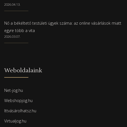
2026.04.13.
Nő a békéltető testületi ügyek száma: az online vásárlások miatt
egyre több a vita
2026.03.07.
Weboldalaink
Net-jog.hu
Webshopjog.hu
Ittvásárolhatsz.hu
Virtualjog.hu