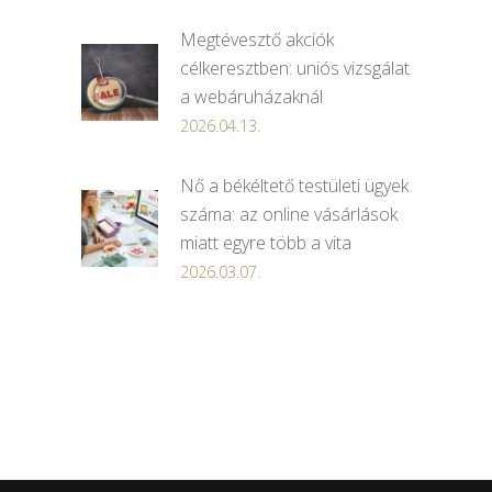
Megtévesztő akciók
célkeresztben: uniós vizsgálat
a webáruházaknál
2026.04.13.
Nő a békéltető testületi ügyek
száma: az online vásárlások
miatt egyre több a vita
2026.03.07.