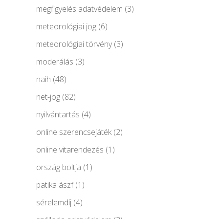
megfigyelés adatvédelem
(3)
meteorológiai jog
(6)
meteorológiai törvény
(3)
moderálás
(3)
naih
(48)
net-jog
(82)
nyilvántartás
(4)
online szerencsejáték
(2)
online vitarendezés
(1)
ország boltja
(1)
patika ászf
(1)
sérelemdíj
(4)