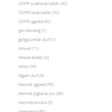
GDPR szaktanácsadás
(42)
GDPR tanácsadás
(92)
GDPR ügyvéd
(65)
geo blocking
(1)
gyógyszertár ászf
(1)
hírlevél
(11)
hírlevél-küldés
(6)
infotv
(39)
ingyen ászf
(8)
internet ügyvéd
(99)
internet-jogtanácsos
(40)
internetcenzúra
(5)
internetjog
(80)