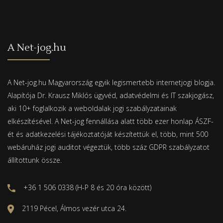
A Net-jog.hu
A Net-jog.hu Magyarország egyik legismertebb internetjogi blogja.
Alapítója Dr. Krausz Miklós ügyvéd, adatvédelmi és IT szakjogász,
aki 10+ foglalkozik a weboldalak jogi szabályzatainak
elkészítésével. A Net-jog fennállása alatt több ezer honlap ÁSZF-
ét és adatkezelési tájékoztatóját készítettük el, több, mint 500
webáruház jogi auditot végeztük, több száz GDPR szabályzatot
állítottunk össze.
+36 1 506 0338 (H-P 8 és 20 óra között)
2119 Pécel, Álmos vezér utca 24.