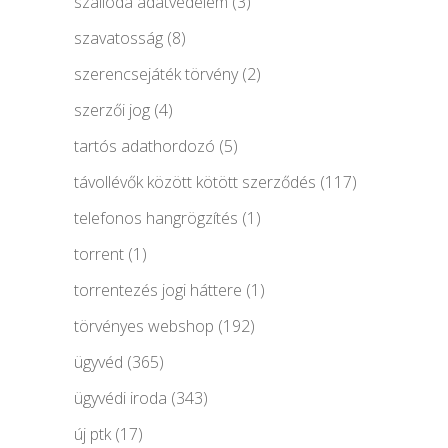
szálloda adatvédelem
(3)
szavatosság
(8)
szerencsejáték törvény
(2)
szerzői jog
(4)
tartós adathordozó
(5)
távollévők között kötött szerződés
(117)
telefonos hangrögzítés
(1)
torrent
(1)
torrentezés jogi háttere
(1)
törvényes webshop
(192)
ügyvéd
(365)
ügyvédi iroda
(343)
új ptk
(17)