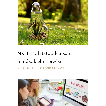
NKFH: folytatódik a zöld
állítások ellenőrzése
2026.07.06.
Dr. Krausz Miklós