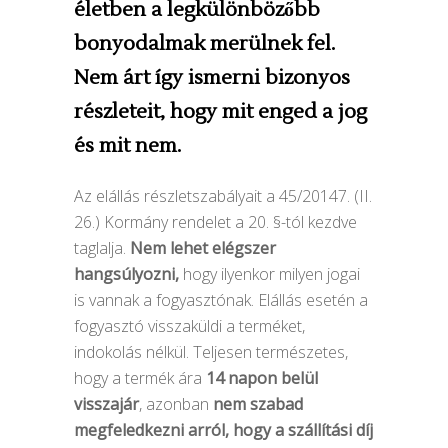
életben a legkülönbözőbb
bonyodalmak merülnek fel.
Nem árt így ismerni bizonyos
részleteit, hogy mit enged a jog
és mit nem.
Az elállás részletszabályait a 45/20147. (II.
26.) Kormány rendelet a 20. §-tól kezdve
taglalja.
Nem lehet elégszer
hangsúlyozni,
hogy ilyenkor milyen jogai
is vannak a fogyasztónak. Elállás esetén a
fogyasztó visszaküldi a terméket,
indokolás nélkül. Teljesen természetes,
hogy a termék ára
14 napon belül
visszajár
, azonban
nem szabad
megfeledkezni arról, hogy a szállítási díj