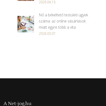
2026.04.13.
Nő a békéltető testületi ügyek
száma: az online vásárlások
miatt egyre több a vita
2026.03.07.
A Net-jog.hu