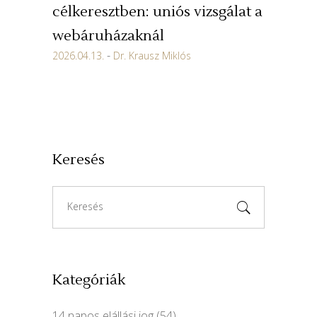
célkeresztben: uniós vizsgálat a
webáruházaknál
2026.04.13.
Dr. Krausz Miklós
Keresés
Search
for:
Kategóriák
14 napos elállási jog
(54)