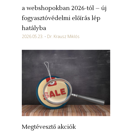
a webshopokban 2026-tól – új
fogyasztóvédelmi előírás lép
hatályba
2026.05.23.
Dr. Krausz Miklós
Megtévesztő akciók