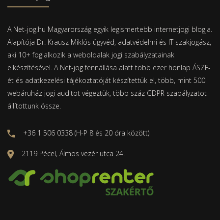
A Net-jog.hu Magyarország egyik legismertebb internetjogi blogja.
Alapítója Dr. Krausz Miklós ügyvéd, adatvédelmi és IT szakjogász,
aki 10+ foglalkozik a weboldalak jogi szabályzatainak
elkészítésével. A Net-jog fennállása alatt több ezer honlap ÁSZF-
ét és adatkezelési tájékoztatóját készítettük el, több, mint 500
webáruház jogi auditot végeztük, több száz GDPR szabályzatot
állítottunk össze.
+36 1 506 0338 (H-P 8 és 20 óra között)
2119 Pécel, Álmos vezér utca 24.