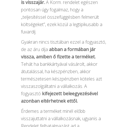
is visszajár.
A Korm. rendelet egészen
pontosan úgy fogalmaz, hogy a
„teljesítéssel összefüggésben felmerült
költségeket”, ezek közül a legtipikusabb a
fuvardíj.
Gyakran nincs tisztában ezzel a fogyasztó,
de az áru díja
abban a formában jár
vissza, amiben ő fizette a terméket.
Tehát ha bankkártyával vásárolt, akkor
átutalással, ha készpénzben, akkor
természetesen készpénzben köteles azt
visszaszolgáltatni a vállalkozás. A
fogyasztó
kifejezett beleegyezésével
azonban eltérhetnek ettől.
Érdemes a terméket minél előbb
visszajuttatni a vállalkozásnak, ugyanis a
Rendelet felhatalmazást ad a