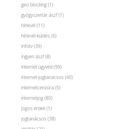
geo blocking
(1)
gyógyszertár ászf
(1)
hírlevél
(11)
hírlevél-küldés
(6)
infotv
(39)
ingyen ászf
(8)
internet ügyvéd
(99)
internet-jogtanácsos
(40)
internetcenzúra
(5)
internetjog
(80)
jogos érdek
(1)
jogtanácsos
(38)
jótállás
(21)