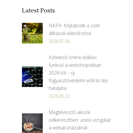
Latest Posts
NKFH: folytatódik a zöld
állítások ellenőrzése
2026.07.06.
Kötelező online elállási
funkció a webshopokban
2026-tól – új
fogyasztóvédelmi előírás lép
hatályba
2026.05.23.
Megtévesztő akciók
célkeresztben: uniós vizsgálat
a webáruházaknál