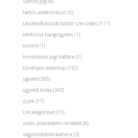
szerzői jog
(4)
tartós adathordozó
(5)
távollévők között kötött szerződés
(117)
telefonos hangrögzítés
(1)
torrent
(1)
torrentezés jogi háttere
(1)
törvényes webshop
(192)
ügyvéd
(365)
ügyvédi iroda
(343)
új ptk
(17)
Uncategorized
(15)
uniós adatvédelmi rendelet
(6)
vagyonvédelmi kamera
(3)