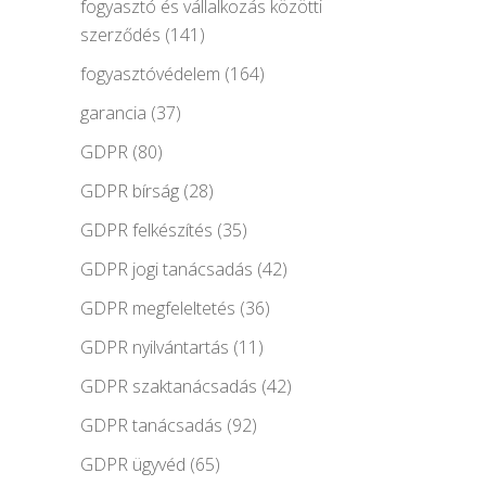
fogyasztó és vállalkozás közötti
szerződés
(141)
fogyasztóvédelem
(164)
garancia
(37)
GDPR
(80)
GDPR bírság
(28)
GDPR felkészítés
(35)
GDPR jogi tanácsadás
(42)
GDPR megfeleltetés
(36)
GDPR nyilvántartás
(11)
GDPR szaktanácsadás
(42)
GDPR tanácsadás
(92)
GDPR ügyvéd
(65)