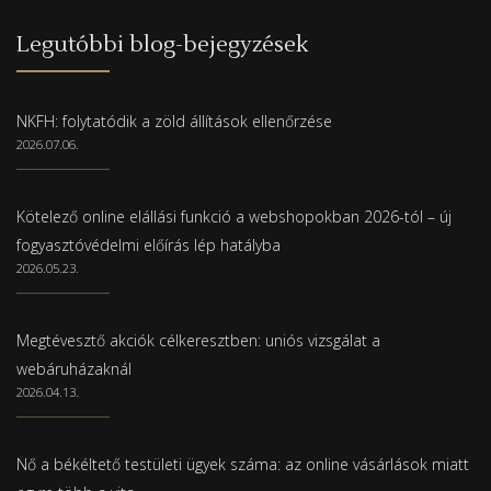
Legutóbbi blog-bejegyzések
NKFH: folytatódik a zöld állítások ellenőrzése
2026.07.06.
Kötelező online elállási funkció a webshopokban 2026-tól – új
fogyasztóvédelmi előírás lép hatályba
2026.05.23.
Megtévesztő akciók célkeresztben: uniós vizsgálat a
webáruházaknál
2026.04.13.
Nő a békéltető testületi ügyek száma: az online vásárlások miatt