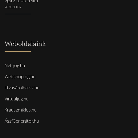
egyre több a vita
2026.03.07.
Weboldalaink
Net-jog.hu
Webshopjog.hu
Ittvásárolhatsz.hu
Virtualjog.hu
Krauszmiklos.hu
ÁszfGenerátor.hu