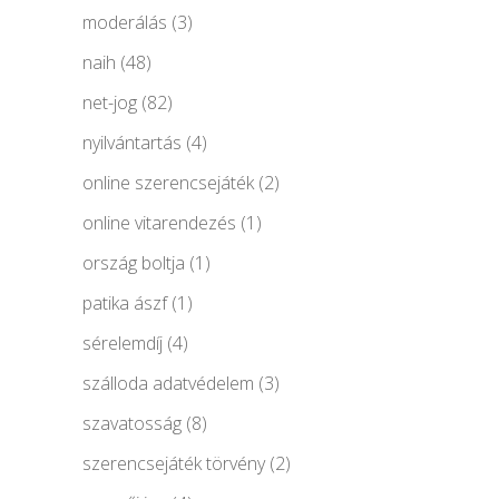
moderálás
(3)
naih
(48)
net-jog
(82)
nyilvántartás
(4)
online szerencsejáték
(2)
online vitarendezés
(1)
ország boltja
(1)
patika ászf
(1)
sérelemdíj
(4)
szálloda adatvédelem
(3)
szavatosság
(8)
szerencsejáték törvény
(2)