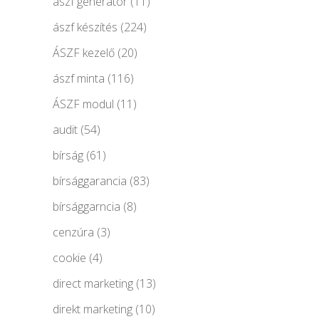
ászf generátor
(11)
ászf készítés
(224)
ÁSZF kezelő
(20)
ászf minta
(116)
ÁSZF modul
(11)
audit
(54)
bírság
(61)
bírsággarancia
(83)
bírsággarncia
(8)
cenzúra
(3)
cookie
(4)
direct marketing
(13)
direkt marketing
(10)