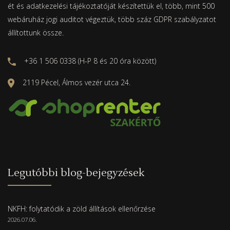
ét és adatkezelési tájékoztatóját készítettük el, több, mint 500
webáruház jogi auditot végeztük, több száz GDPR szabályzatot
állítottunk össze.
+36 1 506 0338 (H-P 8 és 20 óra között)
2119 Pécel, Álmos vezér utca 24.
Legutóbbi blog-bejegyzések
NKFH: folytatódik a zöld állítások ellenőrzése
2026.07.06.