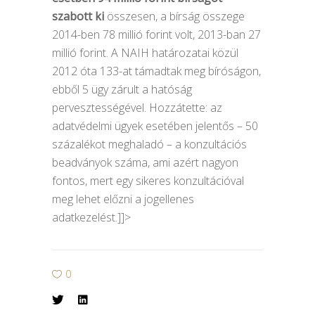
szabott ki
összesen, a bírság összege
2014-ben 78 millió forint volt, 2013-ban 27
millió forint. A NAIH határozatai közül
2012 óta 133-at támadtak meg bíróságon,
ebből 5 ügy zárult a hatóság
pervesztességével. Hozzátette: az
adatvédelmi ügyek esetében jelentős – 50
százalékot meghaladó – a konzultációs
beadványok száma, ami azért nagyon
fontos, mert egy sikeres konzultációval
meg lehet előzni a jogellenes
adatkezelést.]]>
0