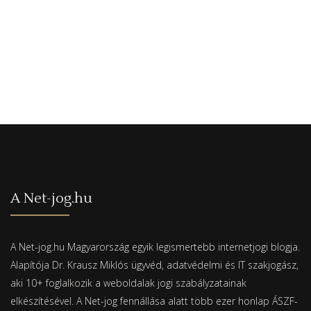
A Net-jog.hu
A Net-jog.hu Magyarország egyik legismertebb internetjogi blogja.
Alapítója Dr. Krausz Miklós ügyvéd, adatvédelmi és IT szakjogász,
aki 10+ foglalkozik a weboldalak jogi szabályzatainak
elkészítésével. A Net-jog fennállása alatt több ezer honlap ÁSZF-