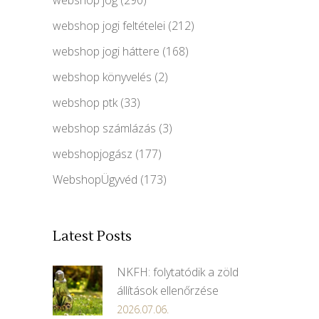
webshop jogi feltételei
(212)
webshop jogi háttere
(168)
webshop könyvelés
(2)
webshop ptk
(33)
webshop számlázás
(3)
webshopjogász
(177)
WebshopÜgyvéd
(173)
Latest Posts
NKFH: folytatódik a zöld
állítások ellenőrzése
2026.07.06.