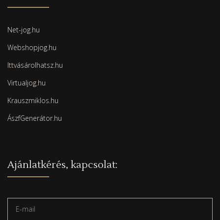
Net-jog.hu
Webshopjog.hu
Ittvásárolhatsz.hu
Virtualjog.hu
Krauszmiklos.hu
ÁszfGenerátor.hu
Ajánlatkérés, kapcsolat: