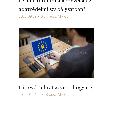
Fel kell tüntetni a könyvelőt az
adatvédelmi szabályzatban?
2025.09.09.
Dr. Krausz Miklós
Hírlevél feliratkozás – hogyan?
2025.01.24.
Dr. Krausz Miklós