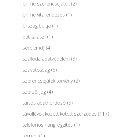
online szerencsejáték
(2)
online vitarendezés
(1)
ország boltja
(1)
patika ászf
(1)
sérelemdíj
(4)
szálloda adatvédelem
(3)
szavatosság
(8)
szerencsejáték törvény
(2)
szerzői jog
(4)
tartós adathordozó
(5)
távollévők között kötött szerződés
(117)
telefonos hangrögzítés
(1)
torrent
(1)