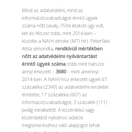
Mind az adatvédelmi, mind az
információszabadságot érintő ügyek
száma nőtt tavaly, 7594 iktatott ügy volt,
két és félszer több, mint 2014-ben –
közölte a NAIH elnöke (MTI hír). Péterfalvi
Attila elmondta,
rendkívüli mértékben
nőtt az adatvédelmi nyilvántartást
érintő ügyek száma
, több mint hatszor
annyi érkezett –
3680
– mint amennyi
2014-ben. A NAIH-hoz érkezett ügyek 67
százaléka (2349) az adatvédelmi területet
érintette, 17 százaléka (607) az
információszabadságot, 3 százalék (111)
pedig mindkettőt. A közérdekű vagy
közérdekből nyilvános adatok
megismeréséhez való alapjogot tehát