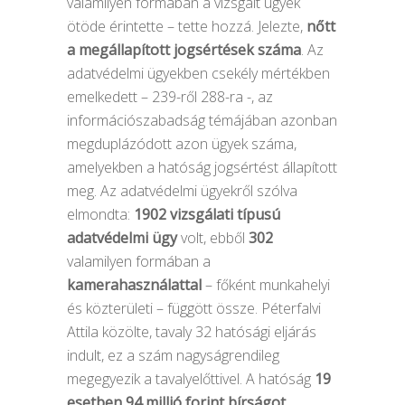
valamilyen formában a vizsgált ügyek
ötöde érintette – tette hozzá. Jelezte,
nőtt
a megállapított jogsértések száma
. Az
adatvédelmi ügyekben csekély mértékben
emelkedett – 239-ről 288-ra -, az
információszabadság témájában azonban
megduplázódott azon ügyek száma,
amelyekben a hatóság jogsértést állapított
meg. Az adatvédelmi ügyekről szólva
elmondta:
1902 vizsgálati típusú
adatvédelmi ügy
volt, ebből
302
valamilyen formában a
kamerahasználattal
– főként munkahelyi
és közterületi – függött össze. Péterfalvi
Attila közölte, tavaly 32 hatósági eljárás
indult, ez a szám nagyságrendileg
megegyezik a tavalyelőttivel. A hatóság
19
esetben 94 millió forint bírságot