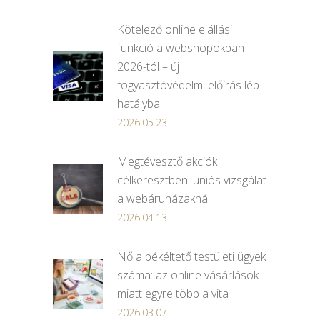
Kötelező online elállási
funkció a webshopokban
2026-tól – új
fogyasztóvédelmi előírás lép
hatályba
2026.05.23.
Megtévesztő akciók
célkeresztben: uniós vizsgálat
a webáruházaknál
2026.04.13.
Nő a békéltető testületi ügyek
száma: az online vásárlások
miatt egyre több a vita
2026.03.07.