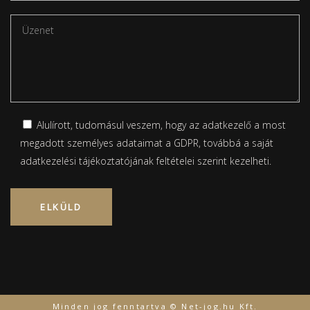
Alulírott, tudomásul veszem, hogy az adatkezelő a most
megadott személyes adataimat a GDPR, továbbá a saját
adatkezelési tájékoztatójának
feltételei szerint kezelheti.
Please leave this field empty.
Minden jog fenntartva © Net-jog.hu Kft.