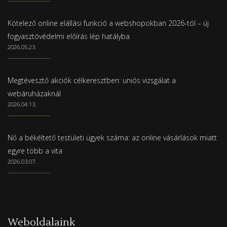
Kötelező online elállási funkció a webshopokban 2026-tól – új
fogyasztóvédelmi előírás lép hatályba
2026.05.23.
Megtévesztő akciók célkeresztben: uniós vizsgálat a
webáruházaknál
2026.04.13.
Nő a békéltető testületi ügyek száma: az online vásárlások miatt
egyre több a vita
2026.03.07.
Weboldalaink