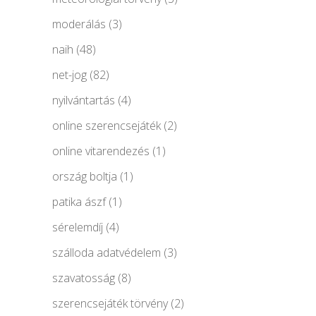
moderálás
(3)
naih
(48)
net-jog
(82)
nyilvántartás
(4)
online szerencsejáték
(2)
online vitarendezés
(1)
ország boltja
(1)
patika ászf
(1)
sérelemdíj
(4)
szálloda adatvédelem
(3)
szavatosság
(8)
szerencsejáték törvény
(2)