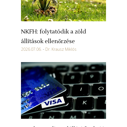
NKFH: folytatódik a zöld
állítások ellenőrzése
2026.07.06.
Dr. Krausz Miklós