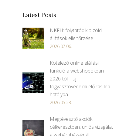
Latest Posts
NKFH: folytatódik a zöld
állítások ellenőrzése
2026.07.06.
Kötelező online elállási
funkció a webshopokban
2026-tól – új
fogyasztóvédelmi előírás lép
hatályba
2026.05.23.
Megtévesztő akciók
célkeresztben: uniós vizsgálat
a webáruházaknál