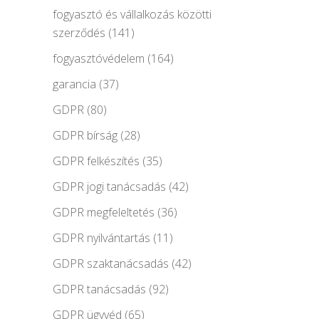
fogyasztó és vállalkozás közötti
szerződés
(141)
fogyasztóvédelem
(164)
garancia
(37)
GDPR
(80)
GDPR bírság
(28)
GDPR felkészítés
(35)
GDPR jogi tanácsadás
(42)
GDPR megfeleltetés
(36)
GDPR nyilvántartás
(11)
GDPR szaktanácsadás
(42)
GDPR tanácsadás
(92)
GDPR ügyvéd
(65)