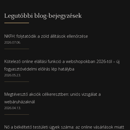
Legutóbbi blog-bejegyzések
NKFH: folytatódik a zöld állítások ellenőrzése
2026.07.06.
Kötelező online elállási funkció a webshopokban 2026-tól – új
fogyasztóvédelmi előírás lép hatályba
2026.05.23.
Megtévesztő akciók célkeresztben: uniós vizsgálat a
webáruházaknál
2026.04.13.
Nő a békéltető testületi ügyek száma: az online vásárlások miatt