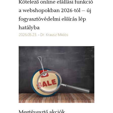
Kötelező online elállási funkció
a webshopokban 2026-tól – új
fogyasztóvédelmi előírás lép
hatályba
2026.05.23.
Dr. Krausz Miklós
Megtévesztő akciók