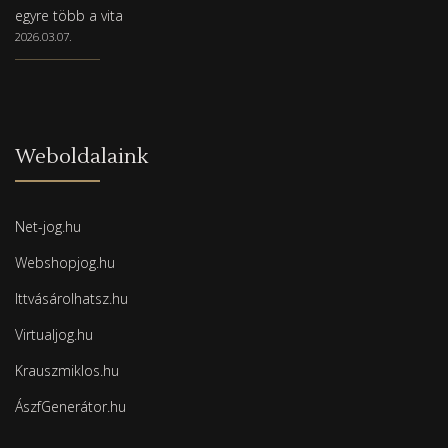
egyre több a vita
2026.03.07.
Weboldalaink
Net-jog.hu
Webshopjog.hu
Ittvásárolhatsz.hu
Virtualjog.hu
Krauszmiklos.hu
ÁszfGenerátor.hu