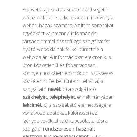
Alapvető tájékoztatási kötelezettséget ír
elő az elektronikus kereskedelmi törvény a
webáruházak számára. Az itt felsoroltakat
egyébként valamennyi információs
társadalommal összefüggő szolgáltatást
nyújtó weboldalnak fel kell tüntetnie a
weboldalán. A információkat elektronikus
úton közvetlenül és folyamatosan,
könnyen hozzáférhető módon szükséges
közzétenni: Fel kell tüntetni tehát: a) a
szolgáltató
nevét
, b) a szolgáltató
székhelyét
,
telephelyét
, ennek hiányában
lakcímét
, c) a szolgáltató elérhetőségére
vonatkozó adatokat, különösen az
igénybe vevőkkel való kapcsolattartásra
szolgáló,
rendszeresen használt
elektronikus levelezési címét
, d) ha a