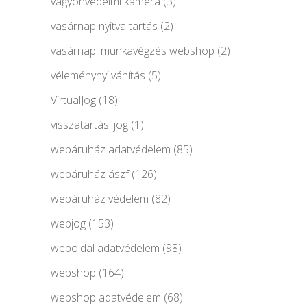
vagyonvédelmi kamera
(3)
vasárnap nyitva tartás
(2)
vasárnapi munkavégzés webshop
(2)
véleménynyilvánítás
(5)
VirtualJog
(18)
visszatartási jog
(1)
webáruház adatvédelem
(85)
webáruház ászf
(126)
webáruház védelem
(82)
webjog
(153)
weboldal adatvédelem
(98)
webshop
(164)
webshop adatvédelem
(68)