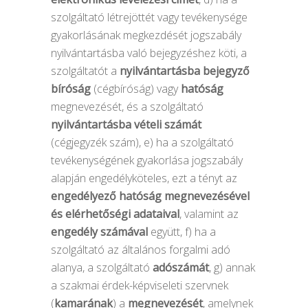
szolgáltató létrejöttét vagy tevékenysége
gyakorlásának megkezdését jogszabály
nyilvántartásba való bejegyzéshez köti, a
szolgáltatót a
nyilvántartásba bejegyző
bíróság
(cégbíróság) vagy
hatóság
megnevezését, és a szolgáltató
nyilvántartásba vételi számát
(cégjegyzék szám), e) ha a szolgáltató
tevékenységének gyakorlása jogszabály
alapján engedélyköteles, ezt a tényt az
engedélyező hatóság megnevezésével
és elérhetőségi adataival
, valamint az
engedély számával
együtt, f) ha a
szolgáltató az általános forgalmi adó
alanya, a szolgáltató
adószámát
, g) annak
a szakmai érdek-képviseleti szervnek
(
kamarának
) a
megnevezését
, amelynek