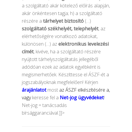
a szolgáltató akár kötelező előírás alapján,
akár önkéntesen tagja; h) a szolgáltató
részére a
tárhelyet biztosító
(…)
szolgáltató székhelyét, telephelyét
, az
elérhetőségére vonatkozó adatokat,
különösen (…) az
elektronikus levelezési
címét
, kivéve, ha a szolgáltató részére
nyújtott tárhelyszolgáltatás jellegéből
adódóan ezek az adatok egyébként is
megismerhetőek. Készíttesse el ÁSZF-ét a
jogszabályoknak megfelelően! Kérjen
árajánlatot
most
az
ÁSZF elkészítésére
a,
vagy
keresse fel a
Net-jog ügyvédeket
!
Net-jog = tanácsadás
bírsággaranciával.]]>