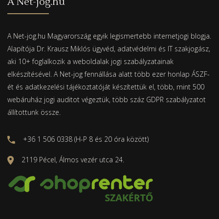
A Net-jog.hu
A Net-jog.hu Magyarország egyik legismertebb internetjogi blogja.
Alapítója Dr. Krausz Miklós ügyvéd, adatvédelmi és IT szakjogász,
aki 10+ foglalkozik a weboldalak jogi szabályzatainak
elkészítésével. A Net-jog fennállása alatt több ezer honlap ÁSZF-
ét és adatkezelési tájékoztatóját készítettük el, több, mint 500
webáruház jogi auditot végeztük, több száz GDPR szabályzatot
állítottunk össze.
+36 1 506 0338 (H-P 8 és 20 óra között)
2119 Pécel, Álmos vezér utca 24.