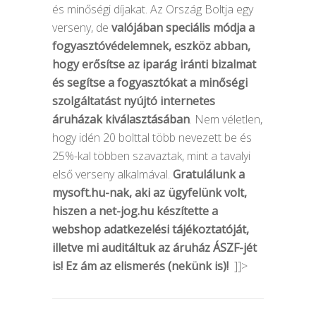
és minőségi díjakat. Az Ország Boltja egy
verseny, de
valójában speciális módja a
fogyasztóvédelemnek, eszköz abban,
hogy erősítse az iparág iránti bizalmat
és segítse a fogyasztókat a minőségi
szolgáltatást nyújtó internetes
áruházak kiválasztásában
. Nem véletlen,
hogy idén 20 bolttal több nevezett be és
25%-kal többen szavaztak, mint a tavalyi
első verseny alkalmával.
Gratulálunk a
mysoft.hu-nak, aki az ügyfelünk volt,
hiszen a net-jog.hu készítette a
webshop adatkezelési tájékoztatóját,
illetve mi auditáltuk az áruház ÁSZF-jét
is! Ez ám az elismerés (nekünk is)!
]]>