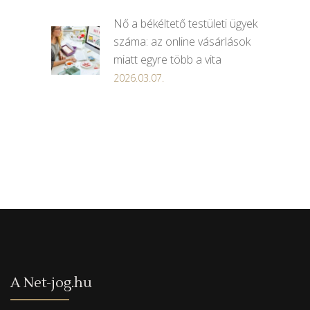
Nő a békéltető testületi ügyek
száma: az online vásárlások
miatt egyre több a vita
2026.03.07.
A Net-jog.hu