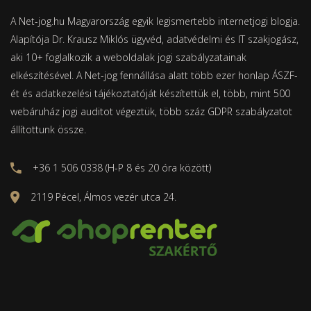
A Net-jog.hu Magyarország egyik legismertebb internetjogi blogja.
Alapítója Dr. Krausz Miklós ügyvéd, adatvédelmi és IT szakjogász,
aki 10+ foglalkozik a weboldalak jogi szabályzatainak
elkészítésével. A Net-jog fennállása alatt több ezer honlap ÁSZF-
ét és adatkezelési tájékoztatóját készítettük el, több, mint 500
webáruház jogi auditot végeztük, több száz GDPR szabályzatot
állítottunk össze.
+36 1 506 0338 (H-P 8 és 20 óra között)
2119 Pécel, Álmos vezér utca 24.