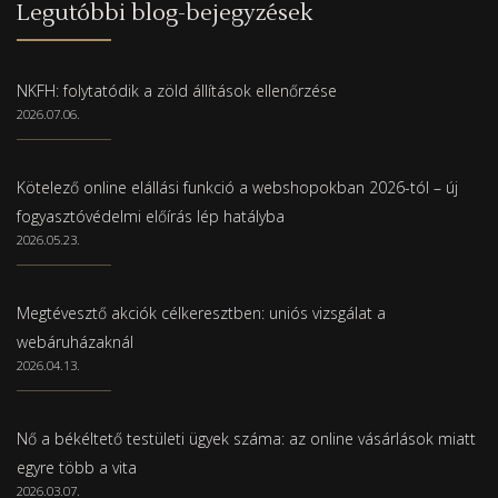
Legutóbbi blog-bejegyzések
NKFH: folytatódik a zöld állítások ellenőrzése
2026.07.06.
Kötelező online elállási funkció a webshopokban 2026-tól – új
fogyasztóvédelmi előírás lép hatályba
2026.05.23.
Megtévesztő akciók célkeresztben: uniós vizsgálat a
webáruházaknál
2026.04.13.
Nő a békéltető testületi ügyek száma: az online vásárlások miatt
egyre több a vita
2026.03.07.