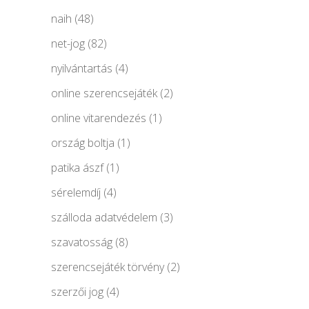
naih
(48)
net-jog
(82)
nyilvántartás
(4)
online szerencsejáték
(2)
online vitarendezés
(1)
ország boltja
(1)
patika ászf
(1)
sérelemdíj
(4)
szálloda adatvédelem
(3)
szavatosság
(8)
szerencsejáték törvény
(2)
szerzői jog
(4)