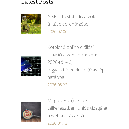
Latest Posts
NKFH: folytatódik a zöld
állítások ellenőrzése
2026.07.06.
Kötelező online elállási
funkció a webshopokban
2026-tól – új
fogyasztóvédelmi előírás lép
hatályba
2026.05.23.
Megtévesztő akciók
célkeresztben: uniós vizsgálat
a webáruházaknál
2026.04.13.