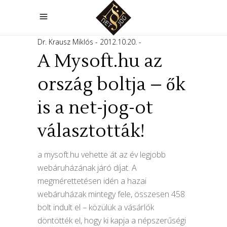
Dr. Krausz Miklós
2012.10.20.
A Mysoft.hu az
ország boltja – ők
is a net-jog-ot
választották!
a mysoft.hu vehette át az év legjobb
webáruházának járó díjat. A
megmérettetésen idén a hazai
webáruházak mintegy fele, összesen 458
bolt indult el – közülük a vásárlók
döntötték el, hogy ki kapja a népszerűségi