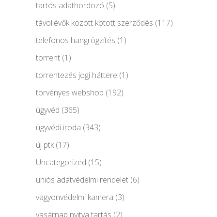
tartós adathordozó
(5)
távollévők között kötött szerződés
(117)
telefonos hangrögzítés
(1)
torrent
(1)
torrentezés jogi háttere
(1)
törvényes webshop
(192)
ügyvéd
(365)
ügyvédi iroda
(343)
új ptk
(17)
Uncategorized
(15)
uniós adatvédelmi rendelet
(6)
vagyonvédelmi kamera
(3)
vasárnap nyitva tartás
(2)