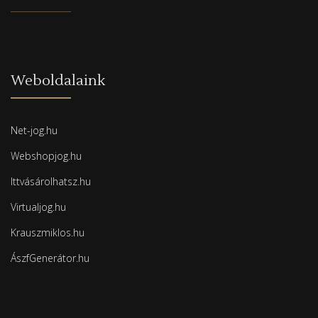
Weboldalaink
Net-jog.hu
Webshopjog.hu
Ittvásárolhatsz.hu
Virtualjog.hu
Krauszmiklos.hu
ÁszfGenerátor.hu