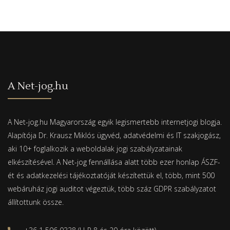
A Net-jog.hu
A Net-jog.hu Magyarország egyik legismertebb internetjogi blogja.
Alapítója Dr. Krausz Miklós ügyvéd, adatvédelmi és IT szakjogász,
aki 10+ foglalkozik a weboldalak jogi szabályzatainak
elkészítésével. A Net-jog fennállása alatt több ezer honlap ÁSZF-
ét és adatkezelési tájékoztatóját készítettük el, több, mint 500
webáruház jogi auditot végeztük, több száz GDPR szabályzatot
állítottunk össze.