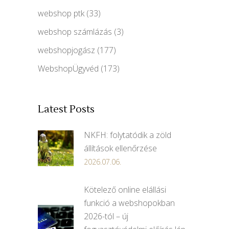
webshop ptk
(33)
webshop számlázás
(3)
webshopjogász
(177)
WebshopÜgyvéd
(173)
Latest Posts
NKFH: folytatódik a zöld
állítások ellenőrzése
2026.07.06.
Kötelező online elállási
funkció a webshopokban
2026-tól – új