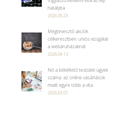
fogyasztóvédelmi előírás lép
hatályba
2026.05.23.
Megtévesztő akciók
célkeresztben: uniós vizsgálat
a webáruházaknál
2026.04.13.
Nő a békéltető testületi ügyek
száma: az online vásárlások
miatt egyre több a vita
2026.03.07.