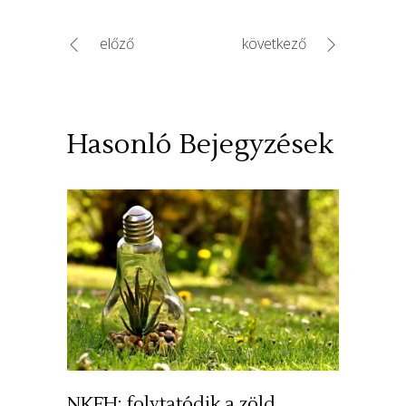
előző
következő
Hasonló Bejegyzések
NKFH: folytatódik a zöld