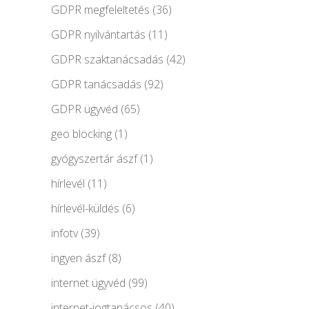
GDPR megfeleltetés
(36)
GDPR nyilvántartás
(11)
GDPR szaktanácsadás
(42)
GDPR tanácsadás
(92)
GDPR ügyvéd
(65)
geo blocking
(1)
gyógyszertár ászf
(1)
hírlevél
(11)
hírlevél-küldés
(6)
infotv
(39)
ingyen ászf
(8)
internet ügyvéd
(99)
internet-jogtanácsos
(40)