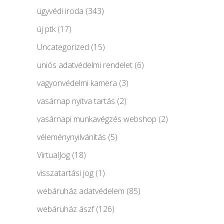
ügyvédi iroda
(343)
új ptk
(17)
Uncategorized
(15)
uniós adatvédelmi rendelet
(6)
vagyonvédelmi kamera
(3)
vasárnap nyitva tartás
(2)
vasárnapi munkavégzés webshop
(2)
véleménynyilvánítás
(5)
VirtualJog
(18)
visszatartási jog
(1)
webáruház adatvédelem
(85)
webáruház ászf
(126)