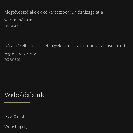
Megtévesztő akciók célkeresztben: uniós vizsgálat a
webáruházaknál
2026.04.13.
Nő a békéltető testületi ügyek száma: az online vásárlások miatt
egyre több a vita
2026.03.07.
Weboldalaink
Net-jog.hu
Webshopjog.hu