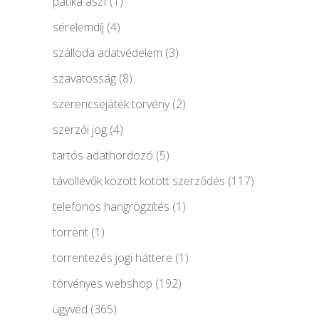
patika ászf
(1)
sérelemdíj
(4)
szálloda adatvédelem
(3)
szavatosság
(8)
szerencsejáték törvény
(2)
szerzői jog
(4)
tartós adathordozó
(5)
távollévők között kötött szerződés
(117)
telefonos hangrögzítés
(1)
torrent
(1)
torrentezés jogi háttere
(1)
törvényes webshop
(192)
ügyvéd
(365)