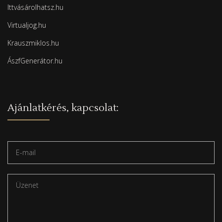
Ittvásárolhatsz.hu
Virtualjog.hu
Krauszmiklos.hu
ÁszfGenerátor.hu
Ajánlatkérés, kapcsolat: