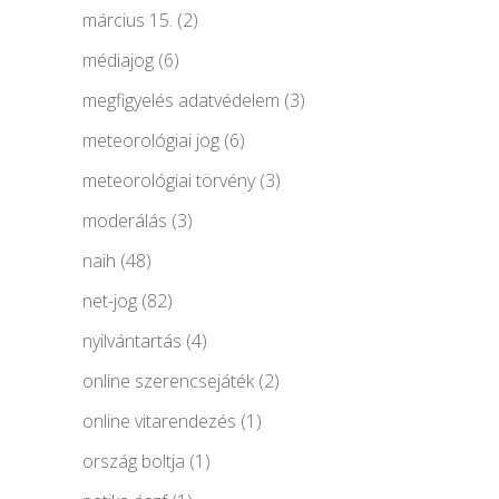
március 15.
(2)
médiajog
(6)
megfigyelés adatvédelem
(3)
meteorológiai jog
(6)
meteorológiai törvény
(3)
moderálás
(3)
naih
(48)
net-jog
(82)
nyilvántartás
(4)
online szerencsejáték
(2)
online vitarendezés
(1)
ország boltja
(1)