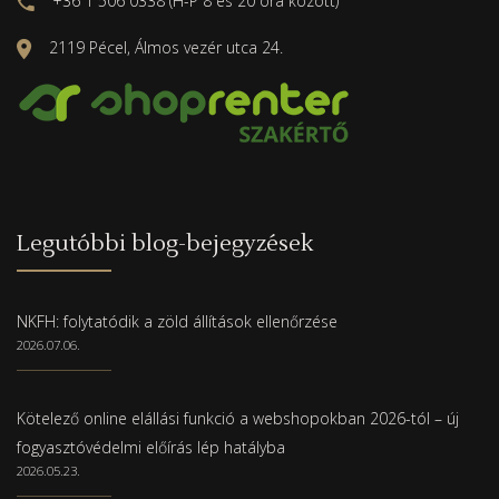
+36 1 506 0338 (H-P 8 és 20 óra között)
2119 Pécel, Álmos vezér utca 24.
Legutóbbi blog-bejegyzések
NKFH: folytatódik a zöld állítások ellenőrzése
2026.07.06.
Kötelező online elállási funkció a webshopokban 2026-tól – új
fogyasztóvédelmi előírás lép hatályba
2026.05.23.